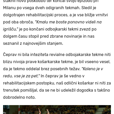
staknil novo poškodbo ter končal svojo epizodo pri
Milanu po vsega dveh odigranih tekmah. Sledil je
dolgotrajen rehabilitacijski proces, a je vse bližje vrnitvi
pod oba obroča.
"Kmalu me boste ponovno videli na
igrišču,"
je po končani odbojkarski tekmi zvezd po
dolgem času stopil pred zbrane novinarje in nas
seznanil z najnovejšim stanjem.
Čeprav ni bila inteziteta revialne odbojakarske tekme niti
blizu nivoja prave košarkarske tekme, je bil vseeno vesel,
da je tekmo oddelal brez posebnih težav.
"Koleno je v
redu, vse je za pet."
In čeprav je še vedno v
rehabilitacijskem postopku, naš odlični košarkar ni niti za
trenutek pomišljal, da se ne bi udeležil dogodka s takšno
dobrodelno noto.