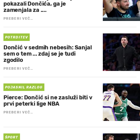
pokazali Dončića, ga je
zamenjala za ....
PREBERI VEČ…
POTRDITEV
Dončić v sedmih nebesih: Sanjal
sem o tem ... zdaj se je tudi
zgodilo
PREBERI VEČ…
POJASNIL RAZLOG
Pierce: Dončić si ne zasluži biti v
prvi peterki lige NBA
PREBERI VEČ…
ŠPORT