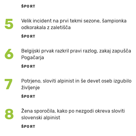
ŠPORT
5
Velik incident na prvi tekmi sezone, šampionka
odkorakala z zaletišča
ŠPORT
6
Belgijski prvak razkril pravi razlog, zakaj zapušča
Pogačarja
ŠPORT
7
Potrjeno, sloviti alpinist in še devet oseb izgubilo
življenje
ŠPORT
8
Žena sporočila, kako po nezgodi okreva sloviti
slovenski alpinist
ŠPORT