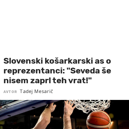
MOJ SANJ
Slovenski košarkarski as o
reprezentanci: "Seveda še
nisem zaprl teh vrat!"
Tadej Mesarič
AVTOR