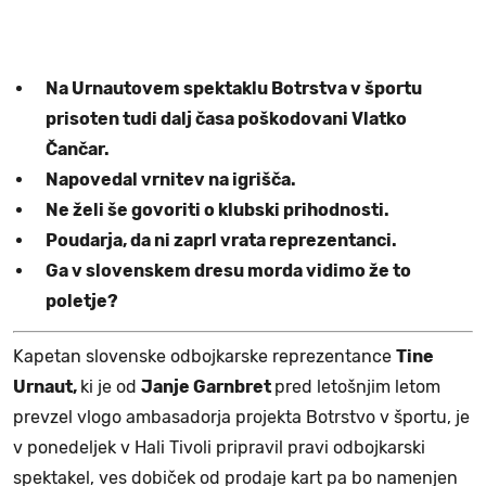
Na Urnautovem spektaklu Botrstva v športu
prisoten tudi dalj časa poškodovani Vlatko
Čančar.
Napovedal vrnitev na igrišča.
Ne želi še govoriti o klubski prihodnosti.
Poudarja, da ni zaprl vrata reprezentanci.
Ga v slovenskem dresu morda vidimo že to
poletje?
Kapetan slovenske odbojkarske reprezentance
Tine
Urnaut,
ki je od
Janje Garnbret
pred letošnjim letom
prevzel vlogo ambasadorja projekta Botrstvo v športu, je
v ponedeljek v Hali Tivoli pripravil pravi odbojkarski
spektakel, ves dobiček od prodaje kart pa bo namenjen