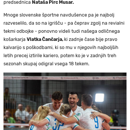
predsednica
Nataša Pirc Musar.
Mnoge slovenske športne navdušence pa je najbolj
razveselilo, da so na igrišču - pa čeprav zgolj na revialni
tekmi odbojke - ponovno videli tudi našega odličnega
košarkarja
Vlatka Čančarja,
ki zadnje čase bije pravo
kalvarijo s poškodbami, ki so mu v njegovih najboljših
letih precej iztirile kariero, potem ko je v zadnjih treh
sezonah skupaj odigral vsega 18 tekem.