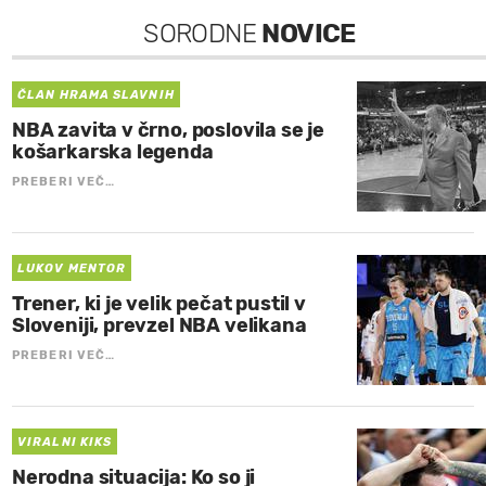
SORODNE
NOVICE
ČLAN HRAMA SLAVNIH
NBA zavita v črno, poslovila se je
košarkarska legenda
PREBERI VEČ…
LUKOV MENTOR
Trener, ki je velik pečat pustil v
Sloveniji, prevzel NBA velikana
PREBERI VEČ…
VIRALNI KIKS
Nerodna situacija: Ko so ji