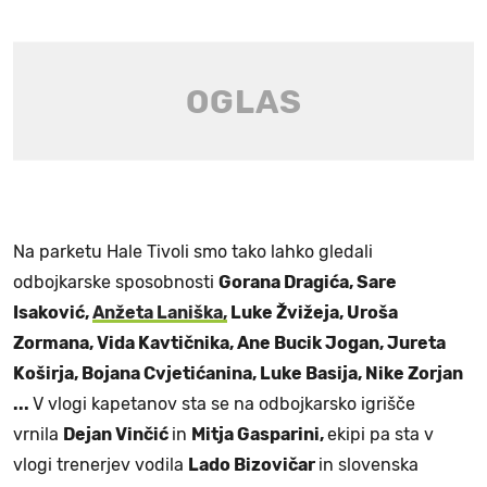
Na parketu Hale Tivoli smo tako lahko gledali
odbojkarske sposobnosti
Gorana Dragića, Sare
Isaković,
Anžeta Laniška,
Luke Žvižeja, Uroša
Zormana, Vida Kavtičnika, Ane Bucik Jogan, Jureta
Koširja, Bojana Cvjetićanina, Luke Basija, Nike Zorjan
...
V vlogi kapetanov sta se na odbojkarsko igrišče
vrnila
Dejan Vinčić
in
Mitja Gasparini,
ekipi pa sta v
vlogi trenerjev vodila
Lado Bizovičar
in slovenska