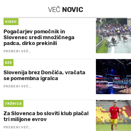
VEČ
NOVIC
VIDEO
Pogačarjev pomočnik in
Slovenec sredi množičnega
padca, dirko prekinili
PREBERI VEČ…
KZS
Slovenija brez Dončića, vračata
se pomembna igralca
PREBERI VEČ…
TRŽNICA
Za Slovenca bo sloviti klub plačal
tri milijone evrov
PREBERI VEČ…