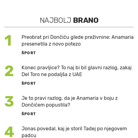
NAJBOLJ
BRANO
1
Preobrat pri Dončiću glede preživnine: Anamaria
presenetila z novo potezo
ŠPORT
2
Konec pravljice? To naj bi bil glavni razlog, zakaj
Del Toro ne podaljša z UAE
ŠPORT
3
Je to pravi razlog, da je Anamaria v boju z
Dončićem popustila?
ŠPORT
4
Jonas povedal, kaj je storil Tadej po njegovem
padcu