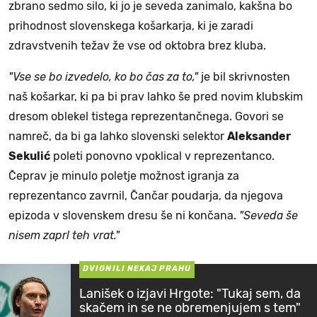
zbrano sedmo silo, ki jo je seveda zanimalo, kakšna bo
prihodnost slovenskega košarkarja, ki je zaradi
zdravstvenih težav že vse od oktobra brez kluba.
"Vse se bo izvedelo, ko bo čas za to,"
je bil skrivnosten
naš košarkar, ki pa bi prav lahko še pred novim klubskim
dresom oblekel tistega reprezentančnega. Govori se
namreč, da bi ga lahko slovenski selektor
Aleksander
Sekulić
poleti ponovno vpoklical v reprezentanco.
Čeprav je minulo poletje možnost igranja za
reprezentanco zavrnil, Čančar poudarja, da njegova
epizoda v slovenskem dresu še ni končana.
"Seveda še
nisem zaprl teh vrat."
DVIGNILI NEKAJ PRAHU
Lanišek o izjavi Hrgote: "Tukaj sem, da
skačem in se ne obremenjujem s tem"