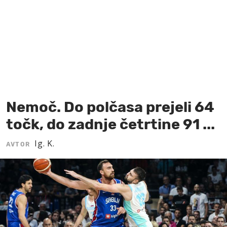
MOJ SANJ
Nemoč. Do polčasa prejeli 64
točk, do zadnje četrtine 91 ...
Ig. K.
AVTOR