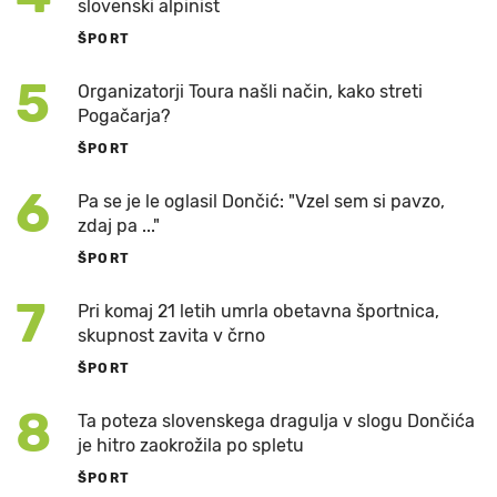
slovenski alpinist
ŠPORT
5
Organizatorji Toura našli način, kako streti
Pogačarja?
ŠPORT
6
Pa se je le oglasil Dončić: "Vzel sem si pavzo,
zdaj pa ..."
ŠPORT
7
Pri komaj 21 letih umrla obetavna športnica,
skupnost zavita v črno
ŠPORT
8
Ta poteza slovenskega dragulja v slogu Dončića
je hitro zaokrožila po spletu
ŠPORT