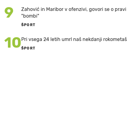
9
Zahović in Maribor v ofenzivi, govori se o pravi
"bombi"
ŠPORT
10
Pri vsega 24 letih umrl naš nekdanji rokometaš
ŠPORT