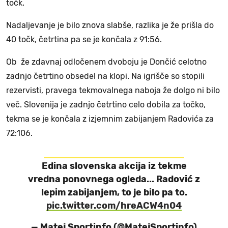
točk.
Nadaljevanje je bilo znova slabše, razlika je že prišla do
40 točk, četrtina pa se je končala z 91:56.
Ob že zdavnaj odločenem dvoboju je Dončić celotno
zadnjo četrtino obsedel na klopi. Na igrišče so stopili
rezervisti, pravega tekmovalnega naboja že dolgo ni bilo
več. Slovenija je zadnjo četrtino celo dobila za točko,
tekma se je končala z izjemnim zabijanjem Radovića za
72:106.
Edina slovenska akcija iz tekme
vredna ponovnega ogleda... Radović z
lepim zabijanjem, to je bilo pa to.
pic.twitter.com/hreACW4n04
— Matej Sportinfo (@MatejSportinfo)