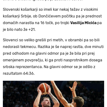
Slovenski košarkarji so imeli kar nekaj težav z visokimi
košarkarji Srbije, ob Dončićevem počitku pa je prednost
domačih narastla na 16 točk, po trojki
Vasilija Micića
pa
je bilo nato že +21.
Slovenci so veliko grešili pri metih, v obrambi pa so bili
nedorasli tekmecu. Razlika je še naprej rastla, dve minuti
pred odhodom na glavni odmor pa je že bila pri prej
omenjenem povprečju, ki ga proti nasprotnikom dosega
srbska reprezentanca. Na glavni odmor se je odšlo z
rezultatom 64:36.