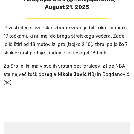
August 21, 2025
Prvi strelec slovenske izbrane vrste je bil Luka Dončić s
17 točkami, ki ni imel do brega strelskega večera. Zadel
je le štiri od 18 metov iz igre (trojke 2:10), zbral pa je še 7
skokov in 4 podaje. Radović je dosegel 13 točk.
Za Srbijo, ki ima v svojih vrstah pet igralcev iz lige NBA,
sta največ točk dosegla
Nikola Jović
(18) in Bogdanović
(14).