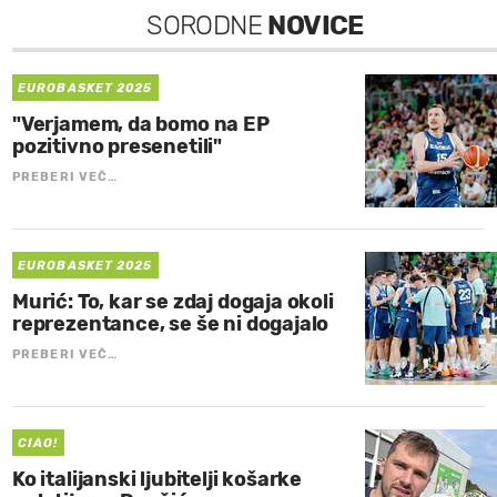
SORODNE
NOVICE
EUROBASKET 2025
"Verjamem, da bomo na EP
pozitivno presenetili"
PREBERI VEČ…
EUROBASKET 2025
Murić: To, kar se zdaj dogaja okoli
reprezentance, se še ni dogajalo
PREBERI VEČ…
CIAO!
Ko italijanski ljubitelji košarke