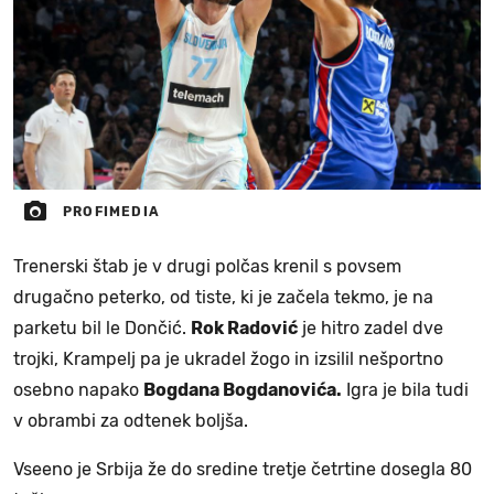
PROFIMEDIA
Trenerski štab je v drugi polčas krenil s povsem
drugačno peterko, od tiste, ki je začela tekmo, je na
parketu bil le Dončić.
Rok Radović
je hitro zadel dve
trojki, Krampelj pa je ukradel žogo in izsilil nešportno
osebno napako
Bogdana Bogdanovića.
Igra je bila tudi
v obrambi za odtenek boljša.
Vseeno je Srbija že do sredine tretje četrtine dosegla 80