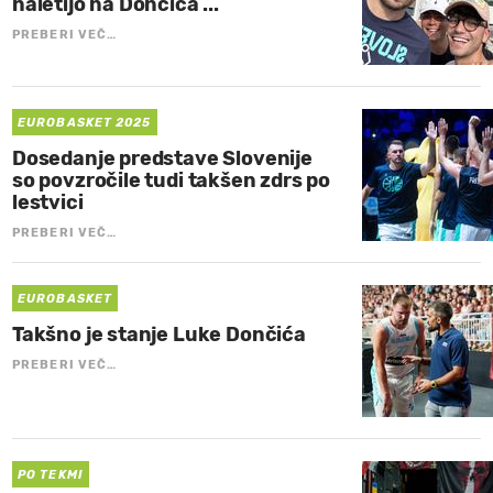
naletijo na Dončića ...
PREBERI VEČ…
EUROBASKET 2025
Dosedanje predstave Slovenije
so povzročile tudi takšen zdrs po
lestvici
PREBERI VEČ…
EUROBASKET
Takšno je stanje Luke Dončića
PREBERI VEČ…
PO TEKMI