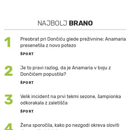
NAJBOLJ
BRANO
1
Preobrat pri Dončiću glede preživnine: Anamaria
presenetila z novo potezo
ŠPORT
2
Je to pravi razlog, da je Anamaria v boju z
Dončićem popustila?
ŠPORT
3
Velik incident na prvi tekmi sezone, šampionka
odkorakala z zaletišča
ŠPORT
4
Žena sporočila, kako po nezgodi okreva sloviti