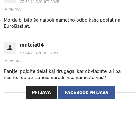
23:32 21.AVGUST 2025.
PRIJAVI
Morda bi bilo še najbolj pametno odbojkaše poslat na
EuroBasket...
mateja04
23:24 21.AVGUST 2025.
PRIJAVI
Fantje, pojdite delat kaj drugega, kar obvladate, ali pa
mislite, da bo Dončić naredil vse namesto vas?
PRIJAVA
FACEBOOK PRIJAVA