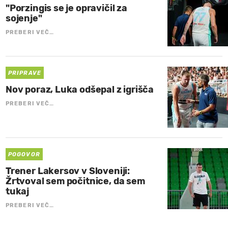
"Porzingis se je opravičil za
sojenje"
PREBERI VEČ…
PRIPRAVE
Nov poraz, Luka odšepal z igrišča
PREBERI VEČ…
POGOVOR
Trener Lakersov v Sloveniji:
Žrtvoval sem počitnice, da sem
tukaj
PREBERI VEČ…