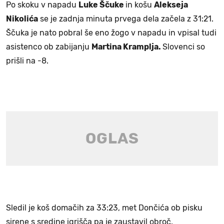
Po skoku v napadu
Luke Ščuke
in košu
Alekseja
Nikolića
se je zadnja minuta prvega dela začela z 31:21.
Ščuka je nato pobral še eno žogo v napadu in vpisal tudi
asistenco ob zabijanju
Martina Kramplja.
Slovenci so
prišli na -8.
Sledil je koš domačih za 33:23, met Dončića ob pisku
sirene s sredine igrišča pa je zaustavil obroč.