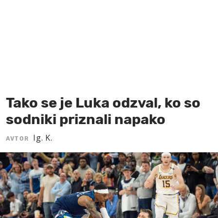
MOJ SANJ
Tako se je Luka odzval, ko so
sodniki priznali napako
Ig. K.
AVTOR