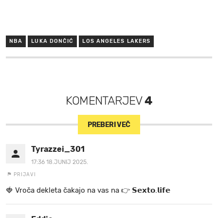
NBA
LUKA DONČIĆ
LOS ANGELES LAKERS
KOMENTARJEV
4
PREBERI VEČ
Tyrazzei_301
17:36 18.JUNIJ 2025.
PRIJAVI
🍓 V r o č a d e k l e t a ča k a jo na va s n a 👉 𝗦𝗲𝘅𝘁𝗼.𝗹𝗶𝗳𝗲