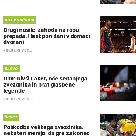
NBA KONČNICA
Drugi nosilci zahoda na robu
prepada, Heat ponižani v domači
dvorani
PREBERI VEČ…
SLOVO
Umrl bivši Laker, oče sedanjega
zvezdnika in brat glasbene
legende
PREBERI VEČ…
ŠPORT
Poškodba velikega zvezdnika,
nekateri menijo, da gre za konec