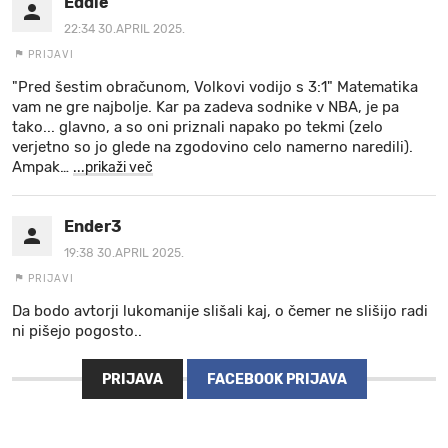
Eddie
22:34 30.APRIL 2025.
PRIJAVI
"Pred šestim obračunom, Volkovi vodijo s 3:1" Matematika
vam ne gre najbolje. Kar pa zadeva sodnike v NBA, je pa
tako... glavno, a so oni priznali napako po tekmi (zelo
verjetno so jo glede na zgodovino celo namerno naredili).
Ampak
…
...prikaži več
Ender3
19:38 30.APRIL 2025.
PRIJAVI
Da bodo avtorji lukomanije slišali kaj, o čemer ne slišijo radi
ni pišejo pogosto..
PRIJAVA
FACEBOOK PRIJAVA