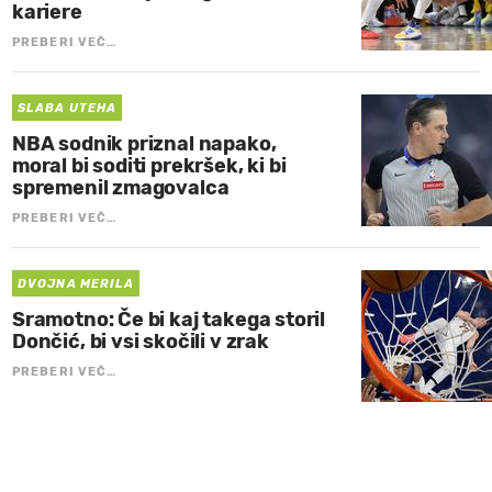
kariere
PREBERI VEČ…
SLABA UTEHA
NBA sodnik priznal napako,
moral bi soditi prekršek, ki bi
spremenil zmagovalca
PREBERI VEČ…
DVOJNA MERILA
Sramotno: Če bi kaj takega storil
Dončić, bi vsi skočili v zrak
PREBERI VEČ…