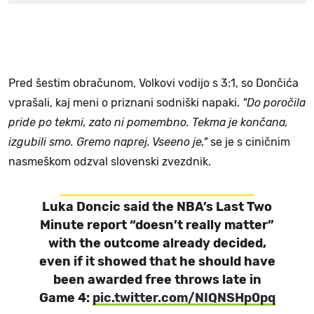
Pred šestim obračunom, Volkovi vodijo s 3:1, so Dončića
vprašali, kaj meni o priznani sodniški napaki.
"Do poročila
pride po tekmi, zato ni pomembno. Tekma je končana,
izgubili smo. Gremo naprej. Vseeno je,"
se je s ciničnim
nasmeškom odzval slovenski zvezdnik.
Luka Doncic said the NBA’s Last Two
Minute report “doesn’t really matter”
with the outcome already decided,
even if it showed that he should have
been awarded free throws late in
Game 4:
pic.twitter.com/NIQNSHp0pq