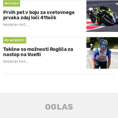
MOTOGP
Prvih pet v boju za svetovnega
prvaka zdaj loči 41točk
PREBERI VEČ…
PO NESREČI
Takšne so možnosti Rogliča za
nastop na Vuelti
PREBERI VEČ…