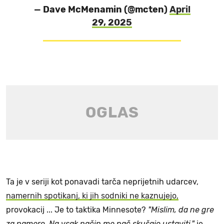
— Dave McMenamin (@mcten)
April
29, 2025
Ta je v seriji kot ponavadi tarča neprijetnih udarcev,
namernih spotikanj, ki jih sodniki ne kaznujejo,
provokacij ... Je to taktika Minnesote?
"Mislim, da ne gre
za namero. Na vsak način me pač skušajo ustaviti,"
je