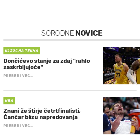
SORODNE
NOVICE
KLJUČNA TEKMA
Dončićevo stanje za zdaj "rahlo
zaskrbljujoče"
PREBERI VEČ…
NBA
Znani že štirje četrtfinalisti,
Čančar blizu napredovanja
PREBERI VEČ…