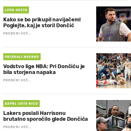
LEPA GESTA
Kako se bo prikupil navijačem!
Poglejte, kaj je storil Dončić
PREBERI VEČ…
PRIZNALI NAPAKO
Vodstvo lige NBA: Pri Dončiću je
bila storjena napaka
PREBERI VEČ…
ZAPRL USTA NICU
Lakers poslali Harrisonu
brutalno sporočilo glede Dončića
PREBERI VEČ…