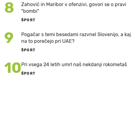
8
Zahović in Maribor v ofenzivi, govori se o pravi
"bombi"
ŠPORT
9
Pogačar s temi besedami razvnel Slovenijo, a kaj
na to porečejo pri UAE?
ŠPORT
10
Pri vsega 24 letih umrl naš nekdanji rokometaš
ŠPORT