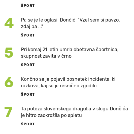
ŠPORT
4
Pa se je le oglasil Dončić: "Vzel sem si pavzo,
zdaj pa ..."
ŠPORT
5
Pri komaj 21 letih umrla obetavna športnica,
skupnost zavita v črno
ŠPORT
6
Končno se je pojavil posnetek incidenta, ki
razkriva, kaj se je resnično zgodilo
ŠPORT
7
Ta poteza slovenskega dragulja v slogu Dončića
je hitro zaokrožila po spletu
ŠPORT