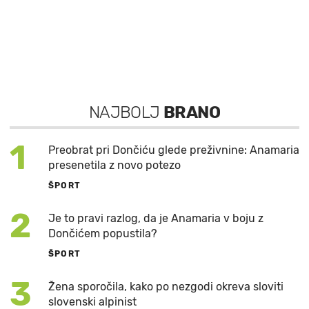
NAJBOLJ
BRANO
1
Preobrat pri Dončiću glede preživnine: Anamaria
presenetila z novo potezo
ŠPORT
2
Je to pravi razlog, da je Anamaria v boju z
Dončićem popustila?
ŠPORT
3
Žena sporočila, kako po nezgodi okreva sloviti
slovenski alpinist