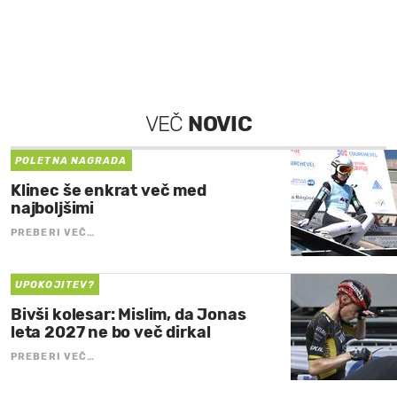
VEČ
NOVIC
POLETNA NAGRADA
Klinec še enkrat več med
najboljšimi
PREBERI VEČ…
UPOKOJITEV?
Bivši kolesar: Mislim, da Jonas
leta 2027 ne bo več dirkal
PREBERI VEČ…