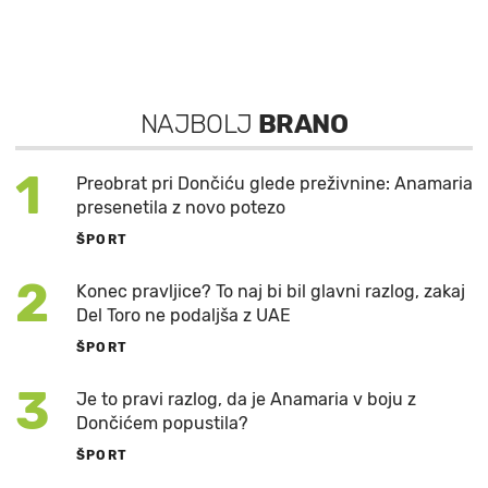
NAJBOLJ
BRANO
1
Preobrat pri Dončiću glede preživnine: Anamaria
presenetila z novo potezo
ŠPORT
2
Konec pravljice? To naj bi bil glavni razlog, zakaj
Del Toro ne podaljša z UAE
ŠPORT
3
Je to pravi razlog, da je Anamaria v boju z
Dončićem popustila?
ŠPORT