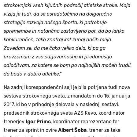
strokovnjaki vseh ključnih področij atletske stroke. Moja
vizija je tudi, da se osredotočimo na dolgoročno
strategijo razvoja našega športa, ki potrebuje
spremembe in natančno zastavljeno pot, da bo lahko
konkurenčen, tako znotraj kot zunaj naših meja.
Zavedam se, da me čaka veliko dela, ki pa ga
prevzemam z vso odgovornostjo in predanostjo
odločitvam, za katere se bom po najboljših močeh trudil,
da bodo v dobro atletike."
Na zadnji korespondenčni seji je bila potrjena tudi nova
sestava strokovnega sveta, z mandatom do 15. januarja
2017, ki bo v prihodnje delovala v naslednji sestavi:
predsednik strokovnega sveta AZS Kevo, koordinator
trenerjev
Igor Primc
, koordinator reprezentanc ter
trener za sprint in ovire
Albert Šoba
, trener za teke