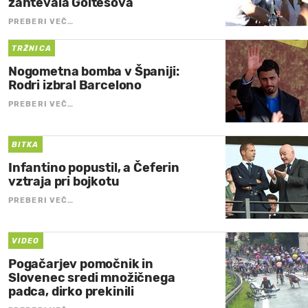
zahtevala Goltesova
PREBERI VEČ…
TRŽNICA
Nogometna bomba v Španiji:
Rodri izbral Barcelono
PREBERI VEČ…
BITKA
Infantino popustil, a Čeferin
vztraja pri bojkotu
PREBERI VEČ…
VIDEO
Pogačarjev pomočnik in
Slovenec sredi množičnega
padca, dirko prekinili