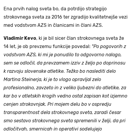
Ena prvih nalog sveta bo, da potrdijo strategijo
strokovnega sveta za 2016 ter zgradijo kvalitetnejše vezi
med vodstvom AZS in članicami in člani AZS.
Vladimir Kevo
, ki je bil sicer član strokovnega sveta že
14 let, je ob prevzemu funkcije povedal:
"Po pogovorih z
vodstvom AZS, ki mi je ponudilo to odgovorno nalogo,
sem se odločil, da prevzamem izziv z željo po doprinosu
k razvoju slovenske atletike. Težko bo naslediti delo
Martina Steinerja, ki je to vlogo opravljal zelo
profesionalno, zavzeto in z veliko ljubezni do atletike, za
kar bo v atletskih krogih vedno ostal zapisan kot izjemno
cenjen strokovnjak. Pri mojem delu bo v ospredju
transparentnost dela strokovnega sveta, zaradi česar
smo sestavo strokovnega sveta spremenili v želji, da pri
odločitvah, smernicah in operativi sodelujejo