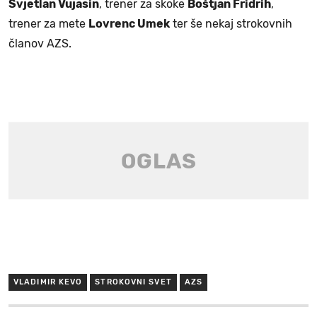
Svjetlan Vujasin
, trener za skoke
Boštjan Fridrih
,
trener za mete
Lovrenc Umek
ter še nekaj strokovnih
članov AZS.
VLADIMIR KEVO
STROKOVNI SVET
AZS