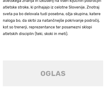
atletskega znanja in izkušenj na vseh ključnih področjih
atletske stroke, ki prihajajo iz celotne Slovenije. Znotraj
sveta pa bo delovala tudi posebna, ožja skupina, katere
naloga bo, da skrbi za natančnejše pokrivanje področij,
kot so trenerji, reprezentance ter posamezni sklopi
atletskih disciplin (teki, skoki in meti).