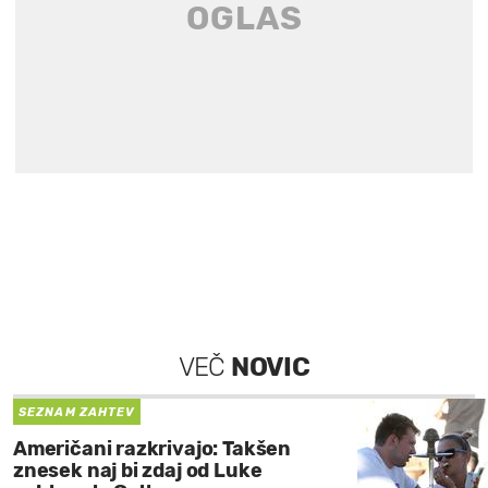
VEČ
NOVIC
SEZNAM ZAHTEV
Američani razkrivajo: Takšen
znesek naj bi zdaj od Luke