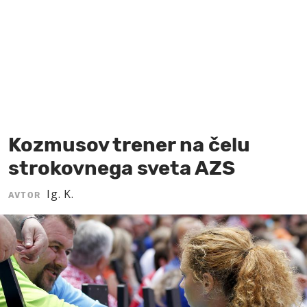
MOJ SANJ
Kozmusov trener na čelu
strokovnega sveta AZS
Ig. K.
AVTOR