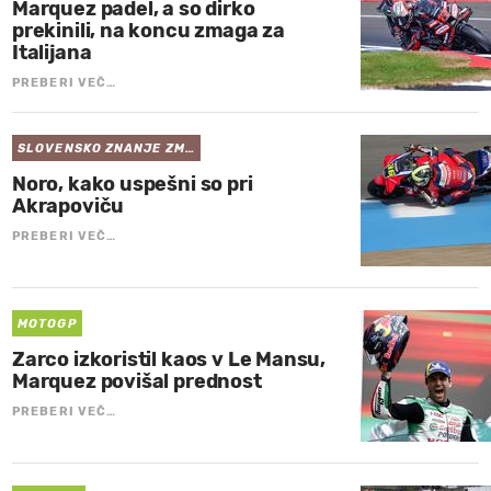
Marquez padel, a so dirko
prekinili, na koncu zmaga za
Italijana
PREBERI VEČ…
SLOVENSKO ZNANJE ZM…
Noro, kako uspešni so pri
Akrapoviču
PREBERI VEČ…
MOTOGP
Zarco izkoristil kaos v Le Mansu,
Marquez povišal prednost
PREBERI VEČ…