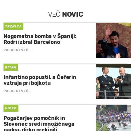
VEČ
NOVIC
TRŽNICA
Nogometna bomba v Španiji:
Rodri izbral Barcelono
PREBERI VEČ…
BITKA
Infantino popustil, a Čeferin
vztraja pri bojkotu
PREBERI VEČ…
VIDEO
Pogačarjev pomočnik in
Slovenec sredi množičnega
padca, dirko prekinili