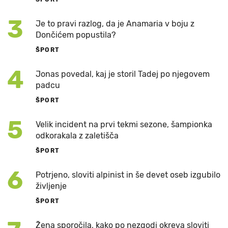
3
Je to pravi razlog, da je Anamaria v boju z
Dončićem popustila?
ŠPORT
4
Jonas povedal, kaj je storil Tadej po njegovem
padcu
ŠPORT
5
Velik incident na prvi tekmi sezone, šampionka
odkorakala z zaletišča
ŠPORT
6
Potrjeno, sloviti alpinist in še devet oseb izgubilo
življenje
ŠPORT
Žena sporočila, kako po nezgodi okreva sloviti