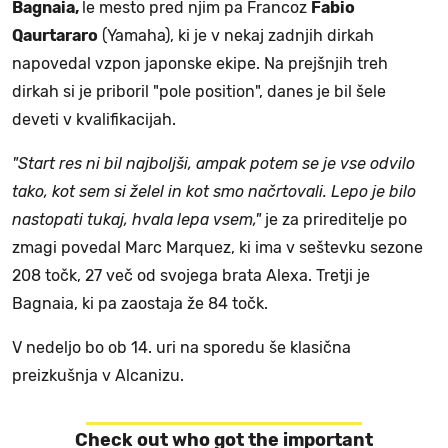
Bagnaia,
le mesto pred njim pa Francoz
Fabio
Qaurtararo
(Yamaha), ki je v nekaj zadnjih dirkah
napovedal vzpon japonske ekipe. Na prejšnjih treh
dirkah si je priboril "pole position", danes je bil šele
deveti v kvalifikacijah.
"Start res ni bil najboljši, ampak potem se je vse odvilo
tako, kot sem si želel in kot smo načrtovali. Lepo je bilo
nastopati tukaj, hvala lepa vsem,"
je za prireditelje po
zmagi povedal Marc Marquez, ki ima v seštevku sezone
208 točk, 27 več od svojega brata Alexa. Tretji je
Bagnaia, ki pa zaostaja že 84 točk.
V nedeljo bo ob 14. uri na sporedu še klasična
preizkušnja v Alcanizu.
Check out who got the important