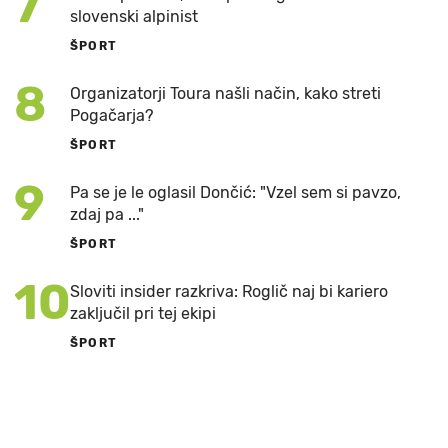
7
slovenski alpinist
ŠPORT
8
Organizatorji Toura našli način, kako streti
Pogačarja?
ŠPORT
9
Pa se je le oglasil Dončić: "Vzel sem si pavzo,
zdaj pa ..."
ŠPORT
10
Sloviti insider razkriva: Roglič naj bi kariero
zaključil pri tej ekipi
ŠPORT