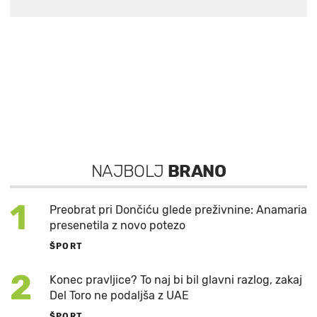
NAJBOLJ
BRANO
1
Preobrat pri Dončiću glede preživnine: Anamaria
presenetila z novo potezo
ŠPORT
2
Konec pravljice? To naj bi bil glavni razlog, zakaj
Del Toro ne podaljša z UAE
ŠPORT