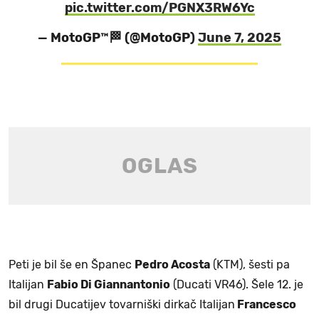
pic.twitter.com/PGNX3RW6Yc
— MotoGP™🏁 (@MotoGP)
June 7, 2025
Peti je bil še en Španec
Pedro Acosta
(KTM), šesti pa
Italijan
Fabio Di Giannantonio
(Ducati VR46). Šele 12. je
bil drugi Ducatijev tovarniški dirkač Italijan
Francesco