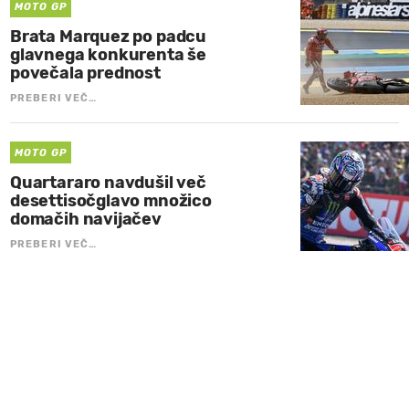
MOTO GP
Brata Marquez po padcu
glavnega konkurenta še
povečala prednost
PREBERI VEČ…
MOTO GP
Quartararo navdušil več
desettisočglavo množico
domačih navijačev
PREBERI VEČ…