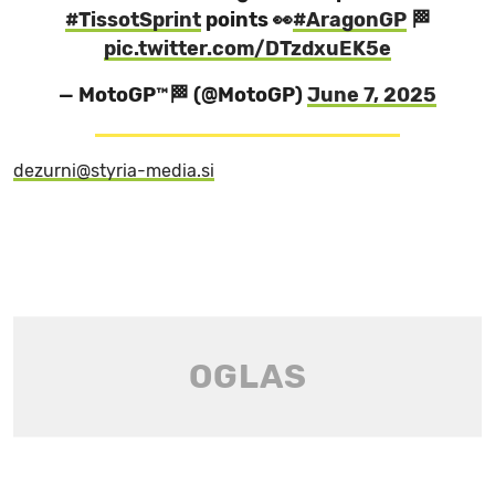
#TissotSprint
points 👀
#AragonGP
🏁
pic.twitter.com/DTzdxuEK5e
— MotoGP™🏁 (@MotoGP)
June 7, 2025
dezurni@styria-media.si