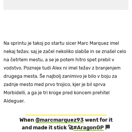
Na sprintu je takoj po startu sicer Marc Marquez imel
nekaj težav, saj je začel nekoliko slabše in se znašel celo
na četrtem mestu, a se je potem hitro spet prebil v
vodstvo. Pozneje tudi Alex ni imel težav z branjenjem
drugega mesta. Še najbolj zanimivo je bilo v boju za
zadnje mesto med prvo trojico, kjer je bil sprva
Morbidelli, a ga je tri kroge pred koncem prehitel
Aldeguer.
When
@marcmarquez93
went for it
and made it stick 🚀
#AragonGP
🏁