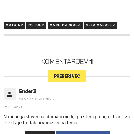
MOTO GP
MOTOGP
MARC MARQUEZ
ALEX MARQUEZ
KOMENTARJEV
1
PREBERI VEČ
Ender3
18:57 07.JUNIJ 2025.
PRIJAVI
Nobenega slovenca, domači mediji pa stem polnijo strani. Za
POPtv je to itak prvorazredna tema.