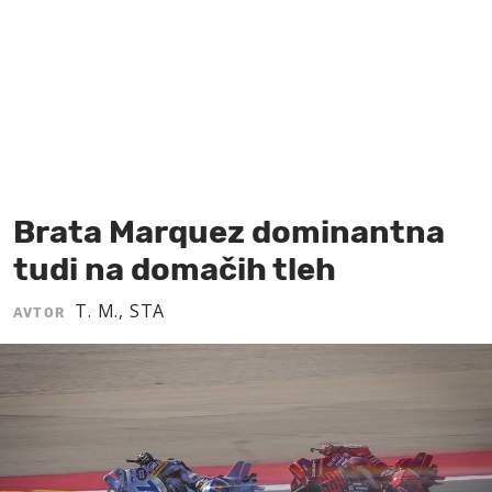
MOJ SANJ
Brata Marquez dominantna
tudi na domačih tleh
T. M., STA
AVTOR