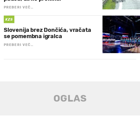
PREBERI VEČ…
KZS
Slovenija brez Dončića, vračata
se pomembna igralca
PREBERI VEČ…