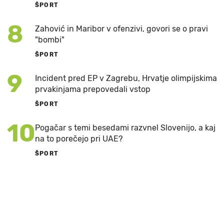
ŠPORT
8
Zahović in Maribor v ofenzivi, govori se o pravi
"bombi"
ŠPORT
9
Incident pred EP v Zagrebu, Hrvatje olimpijskima
prvakinjama prepovedali vstop
ŠPORT
10
Pogačar s temi besedami razvnel Slovenijo, a kaj
na to porečejo pri UAE?
ŠPORT