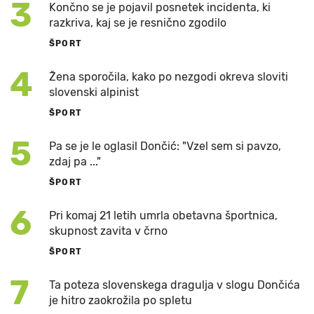
3
Končno se je pojavil posnetek incidenta, ki
razkriva, kaj se je resnično zgodilo
ŠPORT
4
Žena sporočila, kako po nezgodi okreva sloviti
slovenski alpinist
ŠPORT
5
Pa se je le oglasil Dončić: "Vzel sem si pavzo,
zdaj pa ..."
ŠPORT
6
Pri komaj 21 letih umrla obetavna športnica,
skupnost zavita v črno
ŠPORT
7
Ta poteza slovenskega dragulja v slogu Dončića
je hitro zaokrožila po spletu