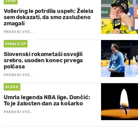
TOUR
Vollering le potrdila uspeh: Želela
sem dokazati, da smo zasluženo
zmagali
PREBERI VEČ…
FINALE EP
Slovenski rokometaši osvojili
srebro, usoden konec prvega
polčasa
PREBERI VEČ…
SLOVO
Umrla legenda NBA lige, Dončić:
To je žalosten dan za košarko
PREBERI VEČ…