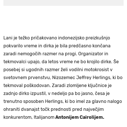
Lani je težko pričakovano indonezijsko preizkušnjo
pokvarilo vreme in dirka je bila predčasno končana
zaradi nemogočih razmer na progi. Organizator in
tekmovalci upajo, da letos vreme ne bo krojilo dirke. Še
posebej si ugodnih razmer želi vodilni motokrosist v
svetovnem prvenstvu, Nizozemec Jeffrey Herlings, ki bo
tekmoval poškodovan. Zaradi zlomljene ključnice je
zadnjo dirko izpustil, v nedeljo pa bo jasno, česa je
trenutno sposoben Herlings, ki bo imel za glavno nalogo
ohraniti dvanajst točk prednosti pred največjim
konkurentom, Italijanom
Antonijem Cairolijem.