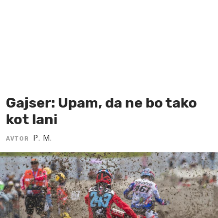
MOJ SANJ
Gajser: Upam, da ne bo tako
kot lani
P. M.
AVTOR