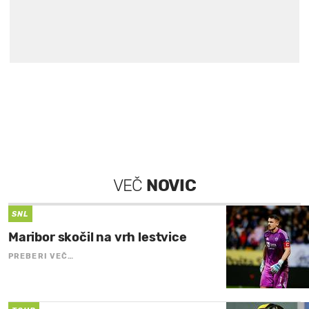
VEČ
NOVIC
SNL
Maribor skočil na vrh lestvice
PREBERI VEČ…