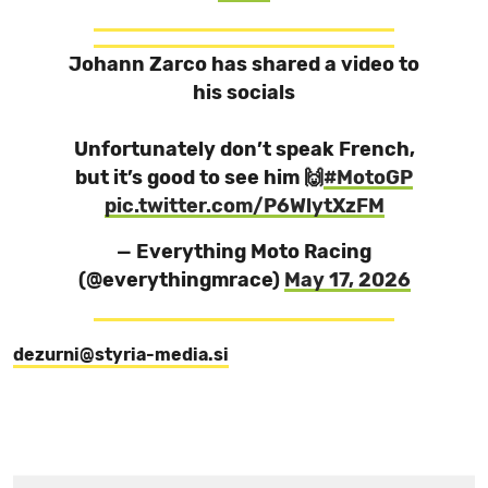
Johann Zarco has shared a video to
his socials
Unfortunately don’t speak French,
but it’s good to see him 🙌
#MotoGP
pic.twitter.com/P6WlytXzFM
— Everything Moto Racing
(@everythingmrace)
May 17, 2026
dezurni@styria-media.si