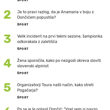
ŠPORT
2
Je to pravi razlog, da je Anamaria v boju z
Dončićem popustila?
ŠPORT
3
Velik incident na prvi tekmi sezone, šampionka
odkorakala z zaletišča
ŠPORT
4
Žena sporočila, kako po nezgodi okreva sloviti
slovenski alpinist
ŠPORT
5
Organizatorji Toura našli način, kako streti
Pogačarja?
ŠPORT
Pa se je le oglasil Dončić: "Vzel sem si pavzo,