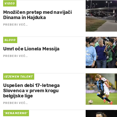
VIDEO
Množičen pretep med navijači
Dinama in Hajduka
PREBERI VEČ…
SLOVO
Umrl oče Lionela Messija
PREBERI VEČ…
IZJEMEN TALENT
Uspešen debi 17-letnega
Slovenca v prvem krogu
belgijske lige
PREBERI VEČ…
'NENAMERNO'