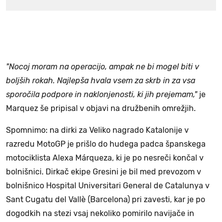
"Nocoj moram na operacijo, ampak ne bi mogel biti v
boljših rokah. Najlepša hvala vsem za skrb in za vsa
sporočila podpore in naklonjenosti, ki jih prejemam,"
je
Marquez še pripisal v objavi na družbenih omrežjih.
Spomnimo: na dirki za Veliko nagrado Katalonije v
razredu MotoGP je prišlo do hudega padca španskega
motociklista Alexa Márqueza, ki je po nesreči končal v
bolnišnici. Dirkač ekipe Gresini je bil med prevozom v
bolnišnico Hospital Universitari General de Catalunya v
Sant Cugatu del Vallè (Barcelona) pri zavesti, kar je po
dogodkih na stezi vsaj nekoliko pomirilo navijače in