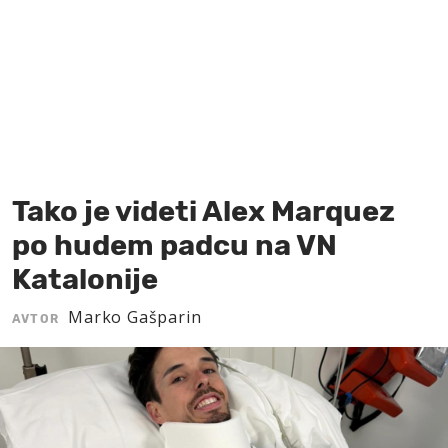
MOJ SANJ
Tako je videti Alex Marquez
po hudem padcu na VN
Katalonije
Marko Gašparin
AVTOR