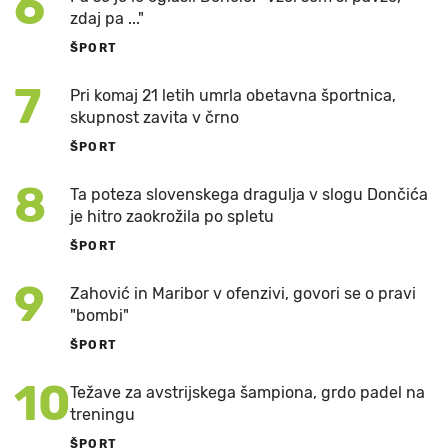
6
zdaj pa ..."
ŠPORT
7
Pri komaj 21 letih umrla obetavna športnica,
skupnost zavita v črno
ŠPORT
8
Ta poteza slovenskega dragulja v slogu Dončića
je hitro zaokrožila po spletu
ŠPORT
9
Zahović in Maribor v ofenzivi, govori se o pravi
"bombi"
ŠPORT
10
Težave za avstrijskega šampiona, grdo padel na
treningu
ŠPORT