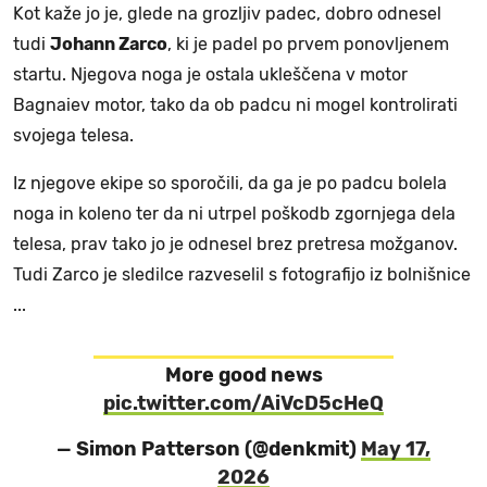
Kot kaže jo je, glede na grozljiv padec, dobro odnesel
tudi
Johann Zarco
, ki je padel po prvem ponovljenem
startu. Njegova noga je ostala ukleščena v motor
Bagnaiev motor, tako da ob padcu ni mogel kontrolirati
svojega telesa.
Iz njegove ekipe so sporočili, da ga je po padcu bolela
noga in koleno ter da ni utrpel poškodb zgornjega dela
telesa, prav tako jo je odnesel brez pretresa možganov.
Tudi Zarco je sledilce razveselil s fotografijo iz bolnišnice
...
More good news
pic.twitter.com/AiVcD5cHeQ
— Simon Patterson (@denkmit)
May 17,
2026