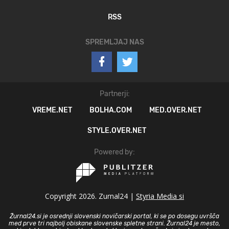
RSS
SPREMLJAJ NAS
Partnerji:
VREME.NET
BOLHA.COM
MED.OVER.NET
STYLE.OVER.NET
Powered by:
Copyright 2026. Zurnal24 |
Styria Media si
Žurnal24.si je osrednji slovenski novičarski portal, ki se po dosegu uvršča
med prve tri najbolj obiskane slovenske spletne strani. Žurnal24 je mesto,