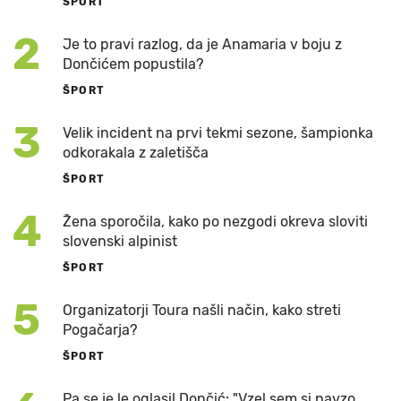
ŠPORT
2
Je to pravi razlog, da je Anamaria v boju z
Dončićem popustila?
ŠPORT
3
Velik incident na prvi tekmi sezone, šampionka
odkorakala z zaletišča
ŠPORT
4
Žena sporočila, kako po nezgodi okreva sloviti
slovenski alpinist
ŠPORT
5
Organizatorji Toura našli način, kako streti
Pogačarja?
ŠPORT
Pa se je le oglasil Dončić: "Vzel sem si pavzo,