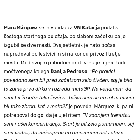
Marc Márquez
se je v dirko za
VN Katarja
podal s
šestega startnega položaja, po slabem začetku pa je
izgubil še dve mesti. Dvajsetletnik je nato počasi
napredoval po lestvici in si na koncu privozil tretje
mesto. Med svojim pohodom proti vrhu je ugnal tudi
moštvenega kolega
Danija Pedroso
.
''Po pravici
povedano sem bil pred začetkom zelo živčen, saj je bila
to zame prva dirka v razredu motoGP. Ne verjamem, da
sem bil že kdaj tako živčen. Težko sem se umiril in nisem
bil tako zbran, kot v moto2,''
je povedal Márquez, ki pa ni
potreboval dolgo, da je ujel ritem.
''V zadnjem trenutku
sem našel koncentracijo. Start je bil zelo pomemben, saj
smo vedeli, da začenjamo na umazanem delu steze.