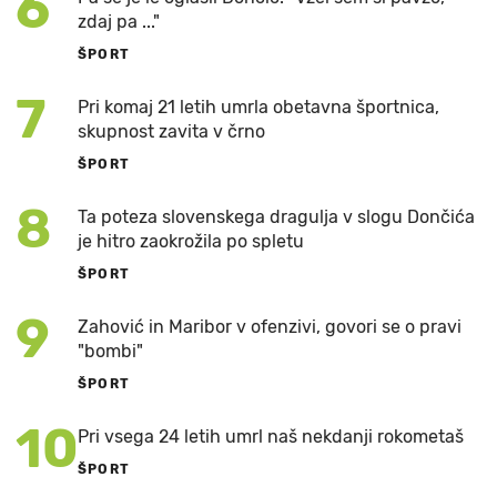
6
zdaj pa ..."
ŠPORT
7
Pri komaj 21 letih umrla obetavna športnica,
skupnost zavita v črno
ŠPORT
8
Ta poteza slovenskega dragulja v slogu Dončića
je hitro zaokrožila po spletu
ŠPORT
9
Zahović in Maribor v ofenzivi, govori se o pravi
"bombi"
ŠPORT
10
Pri vsega 24 letih umrl naš nekdanji rokometaš
ŠPORT