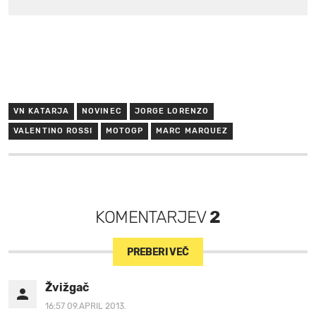
VN KATARJA
NOVINEC
JORGE LORENZO
VALENTINO ROSSI
MOTOGP
MARC MARQUEZ
KOMENTARJEV
2
PREBERI VEČ
Žvižgač
16:57 09.APRIL 2013.