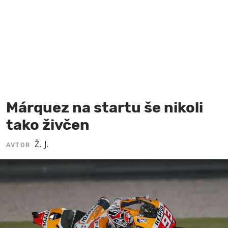
MOJ SANJ
Márquez na startu še nikoli
tako živčen
Ž. J.
AVTOR