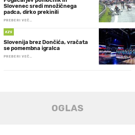
Slovenec sredi množičnega
padca, dirko prekinili
PREBERI VEČ…
KZS
Slovenija brez Dončića, vračata
se pomembna igralca
PREBERI VEČ…