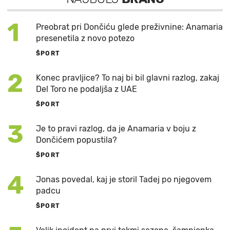
1
Preobrat pri Dončiću glede preživnine: Anamaria
presenetila z novo potezo
ŠPORT
2
Konec pravljice? To naj bi bil glavni razlog, zakaj
Del Toro ne podaljša z UAE
ŠPORT
3
Je to pravi razlog, da je Anamaria v boju z
Dončićem popustila?
ŠPORT
4
Jonas povedal, kaj je storil Tadej po njegovem
padcu
ŠPORT