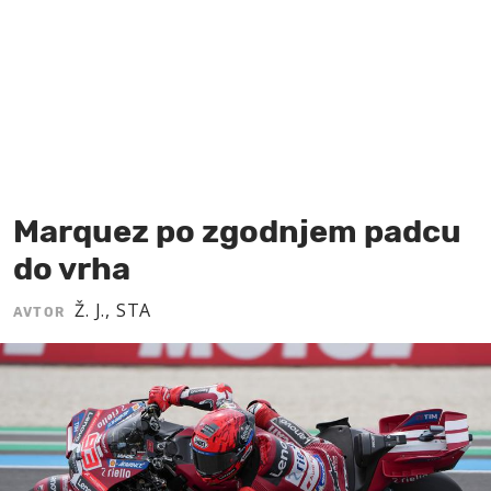
MOJ SANJ
Marquez po zgodnjem padcu
do vrha
Ž. J., STA
AVTOR