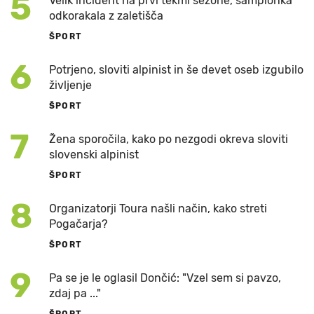
5
Velik incident na prvi tekmi sezone, šampionka
odkorakala z zaletišča
ŠPORT
6
Potrjeno, sloviti alpinist in še devet oseb izgubilo
življenje
ŠPORT
7
Žena sporočila, kako po nezgodi okreva sloviti
slovenski alpinist
ŠPORT
8
Organizatorji Toura našli način, kako streti
Pogačarja?
ŠPORT
9
Pa se je le oglasil Dončić: "Vzel sem si pavzo,
zdaj pa ..."
ŠPORT