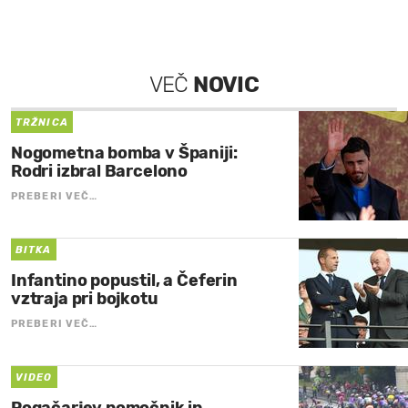
VEČ
NOVIC
TRŽNICA
Nogometna bomba v Španiji:
Rodri izbral Barcelono
PREBERI VEČ…
BITKA
Infantino popustil, a Čeferin
vztraja pri bojkotu
PREBERI VEČ…
VIDEO
Pogačarjev pomočnik in