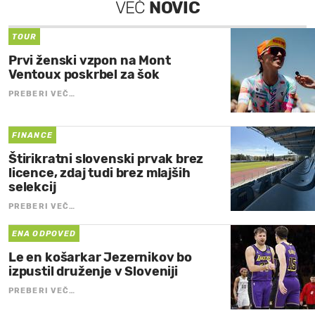
VEČ
NOVIC
TOUR
Prvi ženski vzpon na Mont
Ventoux poskrbel za šok
PREBERI VEČ…
FINANCE
Štirikratni slovenski prvak brez
licence, zdaj tudi brez mlajših
selekcij
PREBERI VEČ…
ENA ODPOVED
Le en košarkar Jezernikov bo
izpustil druženje v Sloveniji
PREBERI VEČ…