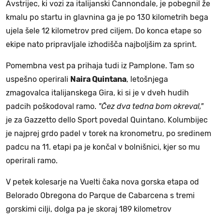
Avstrijec, ki vozi za italijanski Cannondale, je pobegnil že
kmalu po startu in glavnina ga je po 130 kilometrih bega
ujela šele 12 kilometrov pred ciljem. Do konca etape so
ekipe nato pripravljale izhodišča najboljšim za sprint.
Pomembna vest pa prihaja tudi iz Pamplone. Tam so
uspešno operirali
Naira Quintana
, letošnjega
zmagovalca italijanskega Gira, ki si je v dveh hudih
padcih poškodoval ramo.
"Čez dva tedna bom okreval,"
je za Gazzetto dello Sport povedal Quintano. Kolumbijec
je najprej grdo padel v torek na kronometru, po sredinem
padcu na 11. etapi pa je končal v bolnišnici, kjer so mu
operirali ramo.
V petek kolesarje na Vuelti čaka nova gorska etapa od
Belorado Obregona do Parque de Cabarcena s tremi
gorskimi cilji, dolga pa je skoraj 189 kilometrov