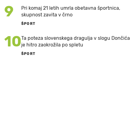
9
Pri komaj 21 letih umrla obetavna športnica,
skupnost zavita v črno
ŠPORT
10
Ta poteza slovenskega dragulja v slogu Dončića
je hitro zaokrožila po spletu
ŠPORT