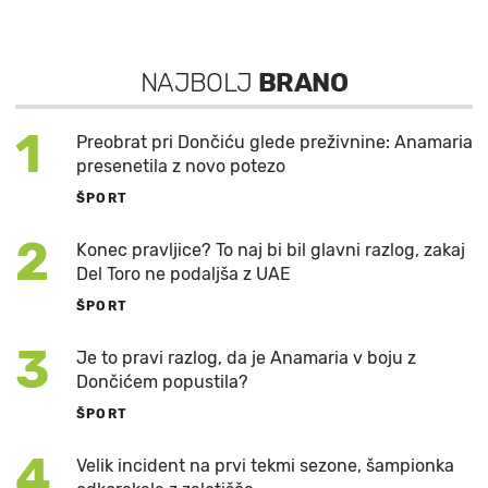
NAJBOLJ
BRANO
1
Preobrat pri Dončiću glede preživnine: Anamaria
presenetila z novo potezo
ŠPORT
2
Konec pravljice? To naj bi bil glavni razlog, zakaj
Del Toro ne podaljša z UAE
ŠPORT
3
Je to pravi razlog, da je Anamaria v boju z
Dončićem popustila?
ŠPORT
4
Velik incident na prvi tekmi sezone, šampionka