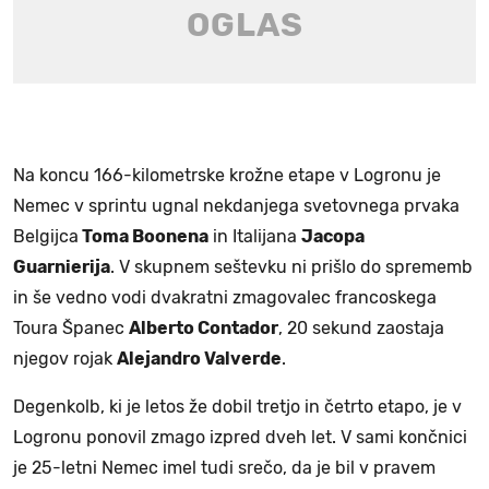
Na koncu 166-kilometrske krožne etape v Logronu je
Nemec v sprintu ugnal nekdanjega svetovnega prvaka
Belgijca
Toma Boonena
in Italijana
Jacopa
Guarnierija
. V skupnem seštevku ni prišlo do sprememb
in še vedno vodi dvakratni zmagovalec francoskega
Toura Španec
Alberto Contador
, 20 sekund zaostaja
njegov rojak
Alejandro Valverde
.
Degenkolb, ki je letos že dobil tretjo in četrto etapo, je v
Logronu ponovil zmago izpred dveh let. V sami končnici
je 25-letni Nemec imel tudi srečo, da je bil v pravem