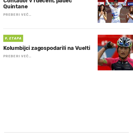
Contador v rdečem, padec
Quintane
PREBERI VEČ…
9. ETAPA
Kolumbijci zagospodarili na Vuelti
PREBERI VEČ…