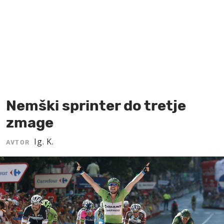
MOJ SANJ
Nemški sprinter do tretje
zmage
Ig. K.
AVTOR