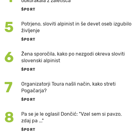
odkorakala z zaletišča
ŠPORT
5
Potrjeno, sloviti alpinist in še devet oseb izgubilo
življenje
ŠPORT
6
Žena sporočila, kako po nezgodi okreva sloviti
slovenski alpinist
ŠPORT
7
Organizatorji Toura našli način, kako streti
Pogačarja?
ŠPORT
8
Pa se je le oglasil Dončić: "Vzel sem si pavzo,
zdaj pa ..."
ŠPORT