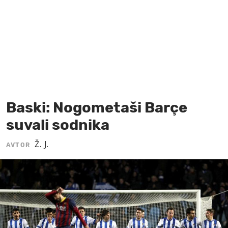
MOJ SANJ
Baski: Nogometaši Barçe
suvali sodnika
Ž. J.
AVTOR