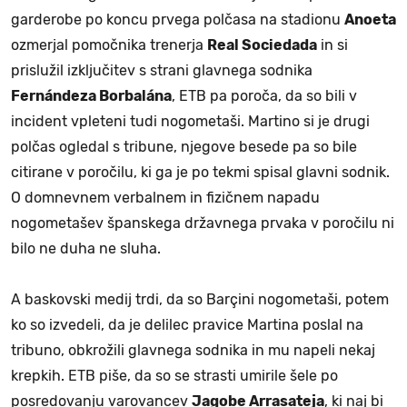
garderobe po koncu prvega polčasa na stadionu
Anoeta
ozmerjal pomočnika trenerja
Real Sociedada
in si
prislužil izključitev s strani glavnega sodnika
Fernándeza Borbalána
, ETB pa poroča, da so bili v
incident vpleteni tudi nogometaši. Martino si je drugi
polčas ogledal s tribune, njegove besede pa so bile
citirane v poročilu, ki ga je po tekmi spisal glavni sodnik.
O domnevnem verbalnem in fizičnem napadu
nogometašev španskega državnega prvaka v poročilu ni
bilo ne duha ne sluha.
A baskovski medij trdi, da so Barçini nogometaši, potem
ko so izvedeli, da je delilec pravice Martina poslal na
tribuno, obkrožili glavnega sodnika in mu napeli nekaj
krepkih. ETB piše, da so se strasti umirile šele po
posredovanju varovancev
Jagobe Arrasateja
, ki naj bi