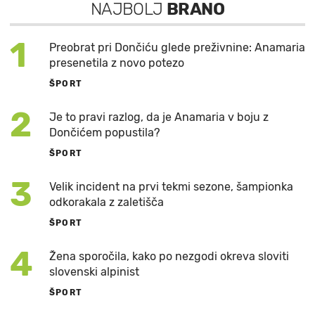
NAJBOLJ
BRANO
1
Preobrat pri Dončiću glede preživnine: Anamaria
presenetila z novo potezo
ŠPORT
2
Je to pravi razlog, da je Anamaria v boju z
Dončićem popustila?
ŠPORT
3
Velik incident na prvi tekmi sezone, šampionka
odkorakala z zaletišča
ŠPORT
4
Žena sporočila, kako po nezgodi okreva sloviti
slovenski alpinist
ŠPORT