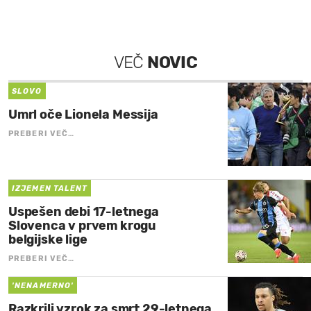
VEČ
NOVIC
SLOVO
Umrl oče Lionela Messija
PREBERI VEČ…
IZJEMEN TALENT
Uspešen debi 17-letnega
Slovenca v prvem krogu
belgijske lige
PREBERI VEČ…
'NENAMERNO'
Razkrili vzrok za smrt 29-letnega