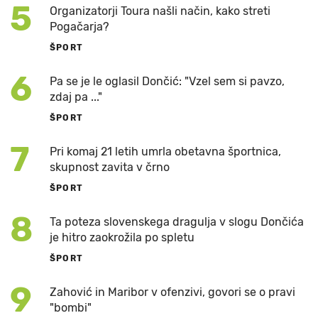
5
Organizatorji Toura našli način, kako streti
Pogačarja?
ŠPORT
6
Pa se je le oglasil Dončić: "Vzel sem si pavzo,
zdaj pa ..."
ŠPORT
7
Pri komaj 21 letih umrla obetavna športnica,
skupnost zavita v črno
ŠPORT
8
Ta poteza slovenskega dragulja v slogu Dončića
je hitro zaokrožila po spletu
ŠPORT
9
Zahović in Maribor v ofenzivi, govori se o pravi
"bombi"