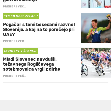
PREBERI VEČ…
"TO SO MOJE ŽELJE!"
Pogačar s temi besedami razvnel
Slovenijo, a kaj na to porečejo pri
UAE?
PREBERI VEČ…
INCIDENT V ŠPANIJI
Mladi Slovenec navdušil,
težavnega Rogličevega
sotekmovalca vrgli z dirke
PREBERI VEČ…