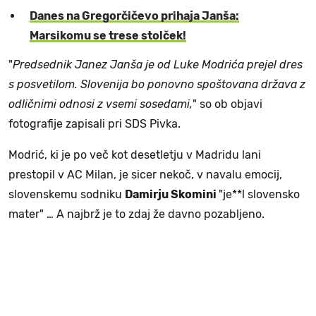
Danes na Gregorčičevo prihaja Janša:
Marsikomu se trese stolček!
"
Predsednik Janez Janša je od Luke Modrića prejel dres
s posvetilom. Slovenija bo ponovno spoštovana država z
odličnimi odnosi z vsemi sosedami,
" so ob objavi
fotografije zapisali pri SDS Pivka.
Modrić, ki je po več kot desetletju v Madridu lani
prestopil v AC Milan, je sicer nekoč, v navalu emocij,
slovenskemu sodniku
Damirju Skomini
"je**l slovensko
mater" … A najbrž je to zdaj že davno pozabljeno.