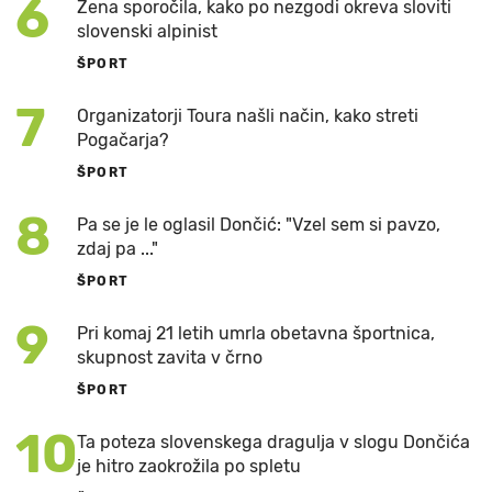
6
Žena sporočila, kako po nezgodi okreva sloviti
slovenski alpinist
ŠPORT
7
Organizatorji Toura našli način, kako streti
Pogačarja?
ŠPORT
8
Pa se je le oglasil Dončić: "Vzel sem si pavzo,
zdaj pa ..."
ŠPORT
9
Pri komaj 21 letih umrla obetavna športnica,
skupnost zavita v črno
ŠPORT
10
Ta poteza slovenskega dragulja v slogu Dončića
je hitro zaokrožila po spletu