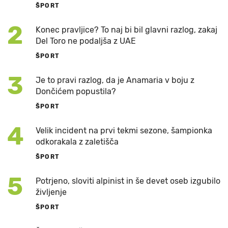
ŠPORT
2
Konec pravljice? To naj bi bil glavni razlog, zakaj
Del Toro ne podaljša z UAE
ŠPORT
3
Je to pravi razlog, da je Anamaria v boju z
Dončićem popustila?
ŠPORT
4
Velik incident na prvi tekmi sezone, šampionka
odkorakala z zaletišča
ŠPORT
5
Potrjeno, sloviti alpinist in še devet oseb izgubilo
življenje
ŠPORT