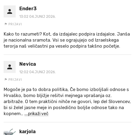
Ender3
13:02 04.JUNIJ 2026.
PRIJAVI
Kako to razumeti? Kot, da izdajalec podpira izdajalce. Janša
je nacionalna sramota. Vsi se ograjujejo od Izraelskega
terorja naš veličastni pa veselo podpira takšno početje.
Nevica
12:02 04.JUNIJ 2026.
PRIJAVI
Mogoče je pa to dobra politika, Če bomo izboljšali odnose s
Hrvaško, bomo bljižje rešitvi mejnega vprašanja oz.
arbitraže. O tem praktični nihče ne govori, lep del Slovencev,
bi si želel jasne meje in posledično boljše odnose tako na
kopnem
…
...prikaži več
karjola