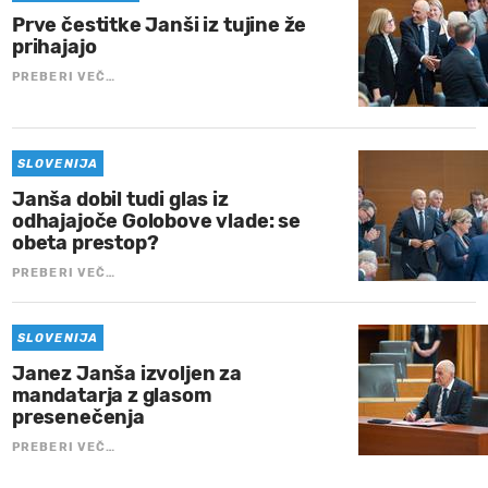
Prve čestitke Janši iz tujine že
prihajajo
PREBERI VEČ…
SLOVENIJA
Janša dobil tudi glas iz
odhajajoče Golobove vlade: se
obeta prestop?
PREBERI VEČ…
SLOVENIJA
Janez Janša izvoljen za
mandatarja z glasom
presenečenja
PREBERI VEČ…