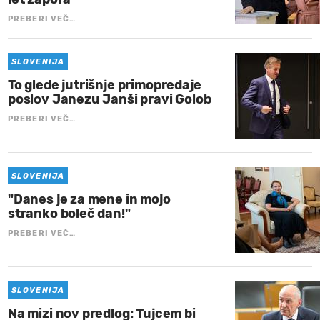
PREBERI VEČ…
SLOVENIJA
To glede jutrišnje primopredaje
poslov Janezu Janši pravi Golob
PREBERI VEČ…
SLOVENIJA
"Danes je za mene in mojo
stranko boleč dan!"
PREBERI VEČ…
SLOVENIJA
Na mizi nov predlog: Tujcem bi