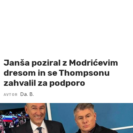
MOJ SANJ
Janša poziral z Modrićevim
dresom in se Thompsonu
zahvalil za podporo
Da. B.
AVTOR