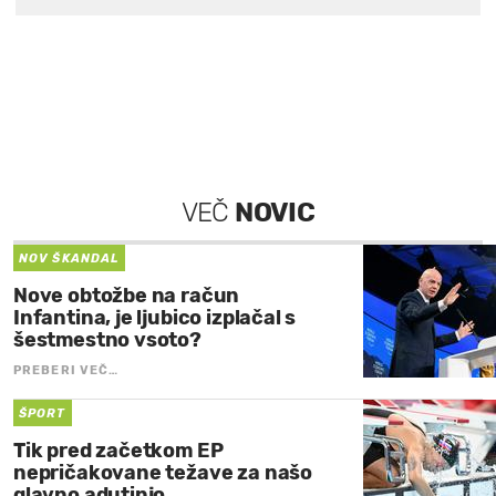
VEČ
NOVIC
NOV ŠKANDAL
Nove obtožbe na račun
Infantina, je ljubico izplačal s
šestmestno vsoto?
PREBERI VEČ…
ŠPORT
Tik pred začetkom EP
nepričakovane težave za našo
glavno adutinjo