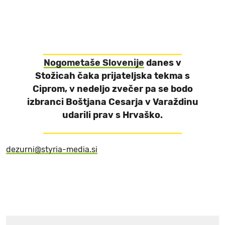
Nogometaše Slovenije
danes v
Stožicah čaka prijateljska tekma s
Ciprom
, v nedeljo zvečer pa se bodo
izbranci
Boštjana Cesarja
v Varaždinu
udarili prav s
Hrvaško
.
dezurni@styria-media.si