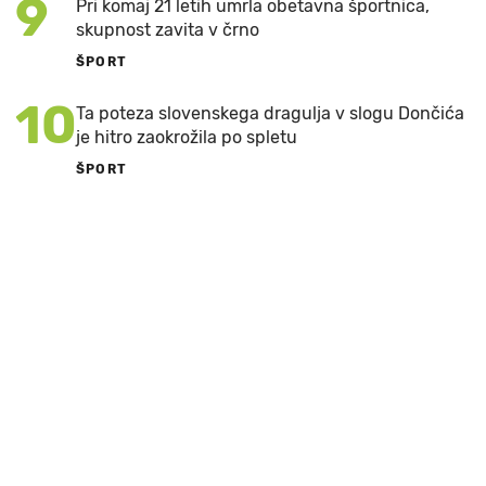
9
Pri komaj 21 letih umrla obetavna športnica,
skupnost zavita v črno
ŠPORT
10
Ta poteza slovenskega dragulja v slogu Dončića
je hitro zaokrožila po spletu
ŠPORT