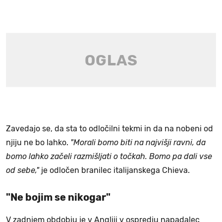
Zavedajo se, da sta to odločilni tekmi in da na nobeni od
njiju ne bo lahko.
"Morali bomo biti na najvišji ravni, da
bomo lahko začeli razmišljati o točkah. Bomo pa dali vse
od sebe,"
je odločen branilec italijanskega Chieva.
"Ne bojim se nikogar"
V zadnjem obdobju je v Angliji v ospredju napadalec