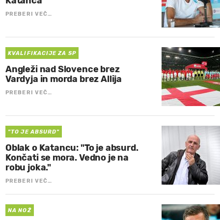
Katanca
PREBERI VEČ…
KVALIFIKACIJE ZA SP
Angleži nad Slovence brez
Vardyja in morda brez Allija
PREBERI VEČ…
"TO JE ABSURD"
Oblak o Katancu: "To je absurd.
Končati se mora. Vedno je na
robu joka."
PREBERI VEČ…
NA NOŽ