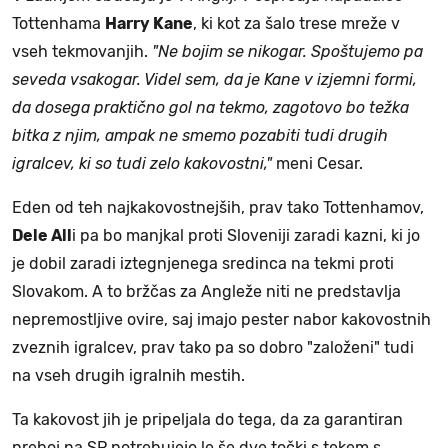
Tottenhama
Harry Kane
, ki kot za šalo trese mreže v
vseh tekmovanjih.
"Ne bojim se nikogar. Spoštujemo pa
seveda vsakogar. Videl sem, da je Kane v izjemni formi,
da dosega praktično gol na tekmo, zagotovo bo težka
bitka z njim, ampak ne smemo pozabiti tudi drugih
igralcev, ki so tudi zelo kakovostni,"
meni Cesar.
Eden od teh najkakovostnejših, prav tako Tottenhamov,
Dele All
i pa bo manjkal proti Sloveniji zaradi kazni, ki jo
je dobil zaradi iztegnjenega sredinca na tekmi proti
Slovakom. A to bržčas za Angleže niti ne predstavlja
nepremostljive ovire, saj imajo pester nabor kakovostnih
zveznih igralcev, prav tako pa so dobro "založeni" tudi
na vseh drugih igralnih mestih.
Ta kakovost jih je pripeljala do tega, da za garantiran
preboj na SP potrebujejo le še dve točki s tekem s