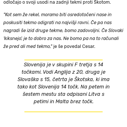
odločajo o svoji usodi na zadnji tekmi proti Škotom.
"Kot sem že rekel, moramo biti osredotočeni nase in
poskusiti tekmo odigrati na najvišji ravni. Če pa nas
nagradi še izid druge tekme, bomo zadovoljni. Če Slovaki
'kiksnejo', je to dobro za nas. Ne bomo pa na to računali
že pred ali med tekmo,"
je še povedal Cesar.
Slovenija je v skupini F tretja s 14
točkami. Vodi Anglija z 20, druga je
Slovaška s 15, četrta je Škotska, ki ima
tako kot Slovenija 14 točk. Na petem in
šestem mestu sta odpisani Litva s
petimi in Malta brez točk.