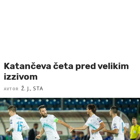
MOJ SANJ
Katančeva četa pred velikim
izzivom
Ž. J., STA
AVTOR