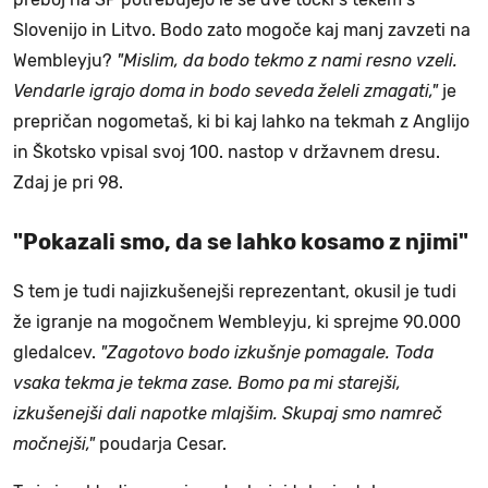
Slovenijo in Litvo. Bodo zato mogoče kaj manj zavzeti na
Wembleyju?
"Mislim, da bodo tekmo z nami resno vzeli.
Vendarle igrajo doma in bodo seveda želeli zmagati,"
je
prepričan nogometaš, ki bi kaj lahko na tekmah z Anglijo
in Škotsko vpisal svoj 100. nastop v državnem dresu.
Zdaj je pri 98.
"Pokazali smo, da se lahko kosamo z njimi"
S tem je tudi najizkušenejši reprezentant, okusil je tudi
že igranje na mogočnem Wembleyju, ki sprejme 90.000
gledalcev.
"Zagotovo bodo izkušnje pomagale. Toda
vsaka tekma je tekma zase. Bomo pa mi starejši,
izkušenejši dali napotke mlajšim. Skupaj smo namreč
močnejši,"
poudarja Cesar.