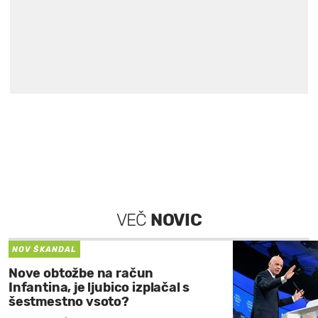
VEČ
NOVIC
NOV ŠKANDAL
Nove obtožbe na račun
Infantina, je ljubico izplačal s
šestmestno vsoto?