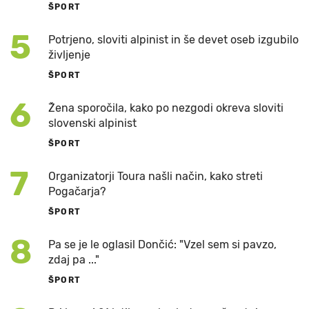
ŠPORT
5
Potrjeno, sloviti alpinist in še devet oseb izgubilo
življenje
ŠPORT
6
Žena sporočila, kako po nezgodi okreva sloviti
slovenski alpinist
ŠPORT
7
Organizatorji Toura našli način, kako streti
Pogačarja?
ŠPORT
8
Pa se je le oglasil Dončić: "Vzel sem si pavzo,
zdaj pa ..."
ŠPORT