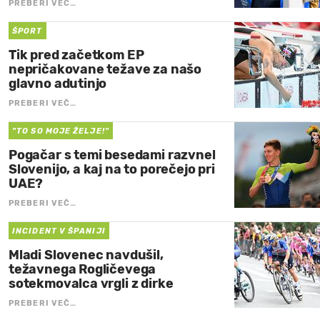
PREBERI VEČ…
ŠPORT
Tik pred začetkom EP
nepričakovane težave za našo
glavno adutinjo
PREBERI VEČ…
"TO SO MOJE ŽELJE!"
Pogačar s temi besedami razvnel
Slovenijo, a kaj na to porečejo pri
UAE?
PREBERI VEČ…
INCIDENT V ŠPANIJI
Mladi Slovenec navdušil,
težavnega Rogličevega
sotekmovalca vrgli z dirke
PREBERI VEČ…