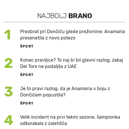
NAJBOLJ
BRANO
1
Preobrat pri Dončiću glede preživnine: Anamaria
presenetila z novo potezo
ŠPORT
2
Konec pravljice? To naj bi bil glavni razlog, zakaj
Del Toro ne podaljša z UAE
ŠPORT
3
Je to pravi razlog, da je Anamaria v boju z
Dončićem popustila?
ŠPORT
4
Velik incident na prvi tekmi sezone, šampionka
odkorakala z zaletišča