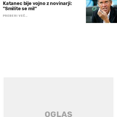
Katanec bije vojno z novinarji:
"Smilite se mi!"
PREBERI VEČ…