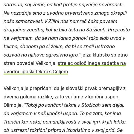
obračun, saj vemo, od kod pretijo največje nevarnosti.
Ne nazadnje smo z uvodno prvenstveno zmago okrepili
našo samozavest. V Žilini nas namreč čaka povsem
drugačna zgodba, kot je bila tista na Stožicah. Preprosto
ne verjamem, da se nam lahko ponovi tako slab uvod v
tekmo, obenem pa si želim, da bi se znali ustrezno
odzvati na njihovo agresivno igro,''
je za klubsko spletno
stran povedal Velikonja,
strelec odločilnega zadetka na
uvodni ligaški tekmi s Celjem
.
Velikonja je prepričan, da je slovaški prvak premagljiv z
dvema goloma razlike, zato verjame v končni uspeh
Olimpije.
''Takoj po končani tekmi v Stožicah sem dejal,
da verjamem v naš končni uspeh. To pa zato, ker ima
Trenčin kar nekaj pomanjkljivosti v svoji igri, ki jih lahko
ob ustrezni taktični pripravi izkoristimo v svoj prid. Še