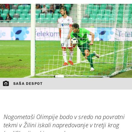
MOJ SANJ
SAŠA DESPOT
Nogometaši Olimpije bodo v sredo na povratni
tekmi v Žilini iskali napredovanje v tretji krog