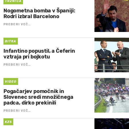
TRŽNICA
Nogometna bomba v Španiji:
Rodri izbral Barcelono
PREBERI VEČ…
BITKA
Infantino popustil, a Čeferin
vztraja pri bojkotu
PREBERI VEČ…
VIDEO
Pogačarjev pomočnik in
Slovenec sredi množičnega
padca, dirko prekinili
PREBERI VEČ…
KZS