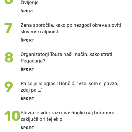
življenje
ŠPORT
7
Žena sporočila, kako po nezgodi okreva sloviti
slovenski alpinist
ŠPORT
8
Organizatorji Toura našli način, kako streti
Pogačarja?
ŠPORT
9
Pa se je le oglasil Dončić: "Vzel sem si pavzo,
zdaj pa ..."
ŠPORT
10
Sloviti insider razkriva: Roglič naj bi kariero
zaključil pri tej ekipi
ŠPORT