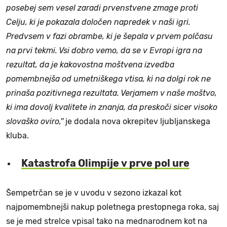
posebej sem vesel zaradi prvenstvene zmage proti
Celju, ki je pokazala določen napredek v naši igri.
Predvsem v fazi obrambe, ki je šepala v prvem polčasu
na prvi tekmi. Vsi dobro vemo, da se v Evropi igra na
rezultat, da je kakovostna moštvena izvedba
pomembnejša od umetniškega vtisa, ki na dolgi rok ne
prinaša pozitivnega rezultata. Verjamem v naše moštvo,
ki ima dovolj kvalitete in znanja, da preskoči sicer visoko
slovaško oviro,''
je dodala nova okrepitev ljubljanskega
kluba.
Katastrofa Olimpije v prve pol ure
Šempetrčan se je v uvodu v sezono izkazal kot
najpomembnejši nakup poletnega prestopnega roka, saj
se je med strelce vpisal tako na mednarodnem kot na