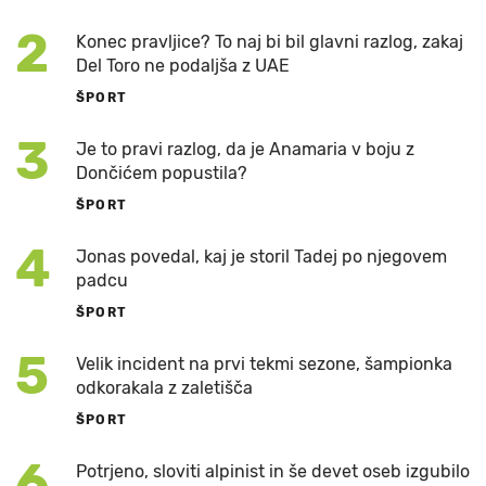
2
Konec pravljice? To naj bi bil glavni razlog, zakaj
Del Toro ne podaljša z UAE
ŠPORT
3
Je to pravi razlog, da je Anamaria v boju z
Dončićem popustila?
ŠPORT
4
Jonas povedal, kaj je storil Tadej po njegovem
padcu
ŠPORT
5
Velik incident na prvi tekmi sezone, šampionka
odkorakala z zaletišča
ŠPORT
6
Potrjeno, sloviti alpinist in še devet oseb izgubilo