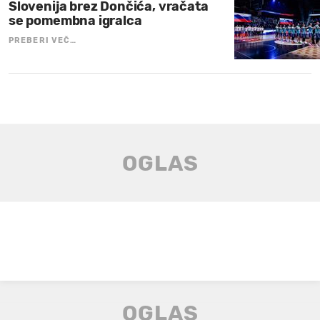
Slovenija brez Dončića, vračata
se pomembna igralca
PREBERI VEČ…