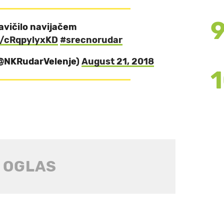
avičilo navijačem
o/cRqpylyxKD
#srecnorudar
(@NKRudarVelenje)
August 21, 2018