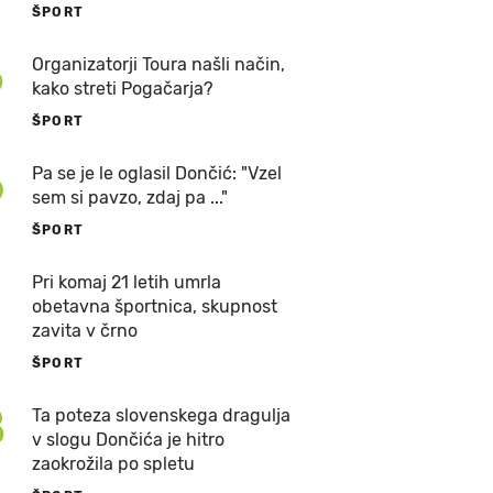
ŠPORT
5
Organizatorji Toura našli način,
kako streti Pogačarja?
ŠPORT
6
Pa se je le oglasil Dončić: "Vzel
sem si pavzo, zdaj pa ..."
ŠPORT
7
Pri komaj 21 letih umrla
obetavna športnica, skupnost
zavita v črno
ŠPORT
8
Ta poteza slovenskega dragulja
v slogu Dončića je hitro
zaokrožila po spletu