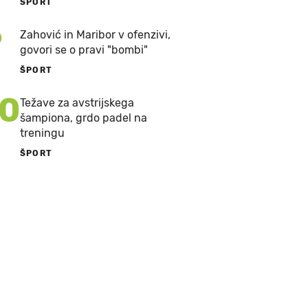
ŠPORT
9
Zahović in Maribor v ofenzivi,
govori se o pravi "bombi"
ŠPORT
10
Težave za avstrijskega
šampiona, grdo padel na
treningu
ŠPORT