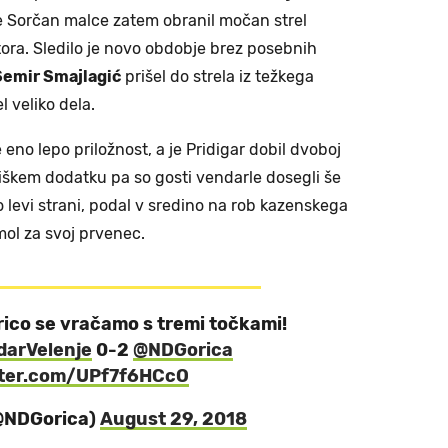
je Sorčan malce zatem obranil močan strel
ora. Sledilo je novo obdobje brez posebnih
Semir Smajlagić
prišel do strela iz težkega
l veliko dela.
e eno lepo priložnost, a je Pridigar dobil dvoboj
škem dodatku pa so gosti vendarle dosegli še
o levi strani, podal v sredino na rob kazenskega
mol za svoj prvenec.
ico se vračamo s tremi točkami!
arVelenje
0-2
@NDGorica
tter.com/UPf7f6HCcO
(@NDGorica)
August 29, 2018