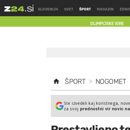
SLOVENIJA
SVET
ŠPORT
MAGAZIN
ZDRA
OLIMPIJSKE IGRE
ŠPORT
>
NOGOMET
Ste izvedeli kaj koristnega, nov
za svoj
prednostni vir novic n
Prestavljeno t