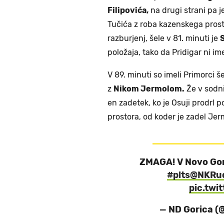
Filipovića,
na drugi strani pa 
Tučića z roba kazenskega prost
razburjenj, šele v 81. minuti je
položaja, tako da Pridigar ni ime
V 89. minuti so imeli Primorci š
z
Nikom Jermolom.
Že v sodni
en zadetek, ko je Osuji prodrl p
prostora, od koder je zadel Jer
ZMAGA! V Novo Gor
#plts
@NKRud
pic.twi
— ND Gorica 