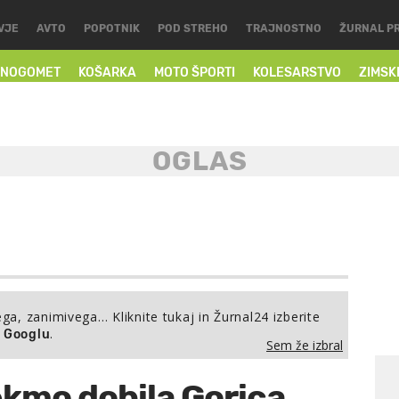
VJE
AVTO
POPOTNIK
POD STREHO
TRAJNOSTNO
ŽURNAL P
NOGOMET
KOŠARKA
MOTO ŠPORTI
KOLESARSTVO
ZIMSK
ega, zanimivega… Kliknite tukaj in Žurnal24 izberite
.
a Googlu
Sem že izbral
ekmo dobila Gorica