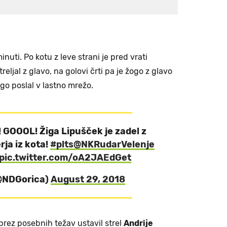
nuti. Po kotu z leve strani je pred vrati
treljal z glavo, na golovi črti pa je žogo z glavo
go poslal v lastno mrežo.
GOOOL! Žiga Lipušček je zadel z
rja iz kota!
#plts
@NKRudarVelenje
pic.twitter.com/oA2JAEdGet
(@NDGorica)
August 29, 2018
brez posebnih težav ustavil strel
Andrije