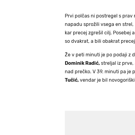
Prvi polčas ni postregel s prav
napadu sprožili vsega en strel, 
kar precej zgrešil cilj. Posebej a
so dvakrat, a bili obakrat prece
Že v peti minuti je po podaji z
Dominik Radić,
streljal iz prve
nad prečko. V 39. minuti pa je 
Tučić,
vendar je bil novogoriški 