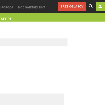
BREZ OGLASOV
RIPOROČA
MOJ SANJSKI ŠIHT
I ŠPORTI