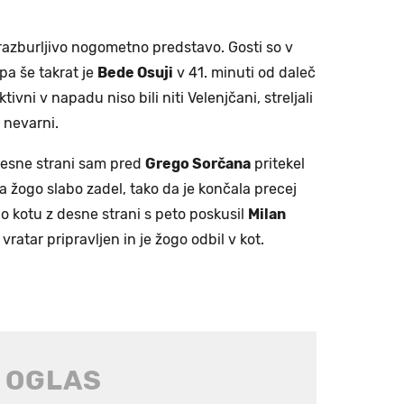
 razburljivo nogometno predstavo. Gosti so v
pa še takrat je
Bede Osuji
v 41. minuti od daleč
ktivni v napadu niso bili niti Velenjčani, streljali
j nevarni.
 desne strani sam pred
Grego Sorčana
pritekel
, a žogo slabo zadel, tako da je končala precej
po kotu z desne strani s peto poskusil
Milan
vratar pripravljen in je žogo odbil v kot.