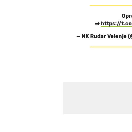
Opr
➡️
https://t.c
— NK Rudar Velenje 