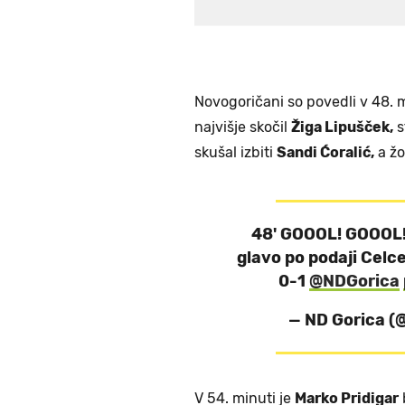
Novogoričani so povedli v 48. mi
najvišje skočil
Žiga Lipušček,
s
skušal izbiti
Sandi Ćoralić,
a žo
48' GOOOL! GOOOL! 
glavo po podaji Celce
0-1
@NDGorica
— ND Gorica 
V 54. minuti je
Marko Pridigar