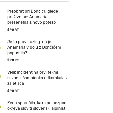
Preobrat pri Dončiću glede
preživnine: Anamaria
presenetila z novo potezo
ŠPORT
2
Je to pravi razlog, da je
Anamaria v boju z Dončićem
popustila?
ŠPORT
3
Velik incident na prvi tekmi
sezone, šampionka odkorakala z
zaletišča
ŠPORT
4
Žena sporočila, kako po nezgodi
okreva sloviti slovenski alpinist