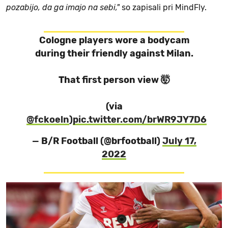
pozabijo, da ga imajo na sebi,"
so zapisali pri MindFly.
Cologne players wore a bodycam
during their friendly against Milan.
That first person view 🤯
(via
@fckoeln
)
pic.twitter.com/brWR9JY7D6
— B/R Football (@brfootball)
July 17,
2022