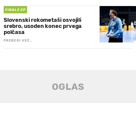
FINALE EP
Slovenski rokometaši osvojili
srebro, usoden konec prvega
polčasa
PREBERI VEČ…