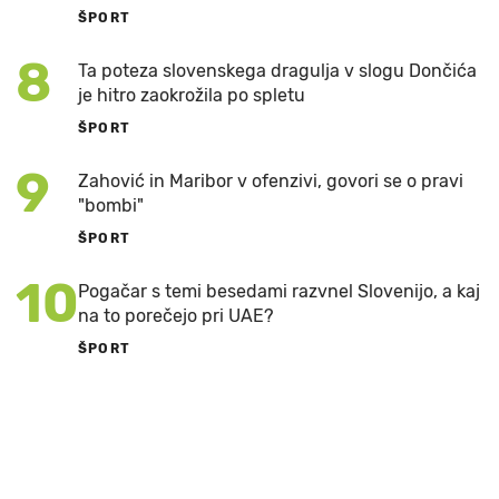
ŠPORT
8
Ta poteza slovenskega dragulja v slogu Dončića
je hitro zaokrožila po spletu
ŠPORT
9
Zahović in Maribor v ofenzivi, govori se o pravi
"bombi"
ŠPORT
10
Pogačar s temi besedami razvnel Slovenijo, a kaj
na to porečejo pri UAE?
ŠPORT