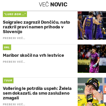
VEČ
NOVIC
"LUKO BOM ..."
Soigralec zagrozil Dončiću, nato
razkril pravi namen prihoda v
Slovenijo
PREBERI VEČ…
SNL
Maribor skočil na vrh lestvice
PREBERI VEČ…
TOUR
Vollering le potrdila uspeh: Želela
sem dokazati, da smo zasluženo
zmagali
PREBERI VEČ…