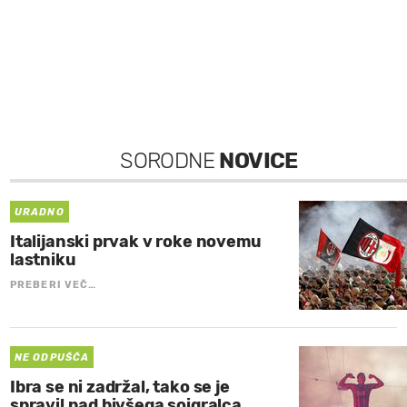
SORODNE
NOVICE
URADNO
Italijanski prvak v roke novemu
lastniku
PREBERI VEČ…
NE ODPUŠČA
Ibra se ni zadržal, tako se je
spravil nad bivšega soigralca