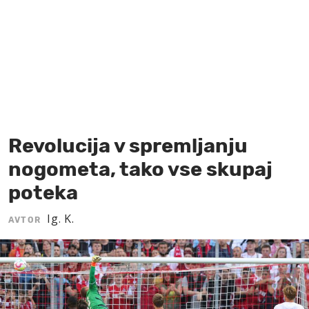
MOJ SANJ
Revolucija v spremljanju
nogometa, tako vse skupaj
poteka
Ig. K.
AVTOR