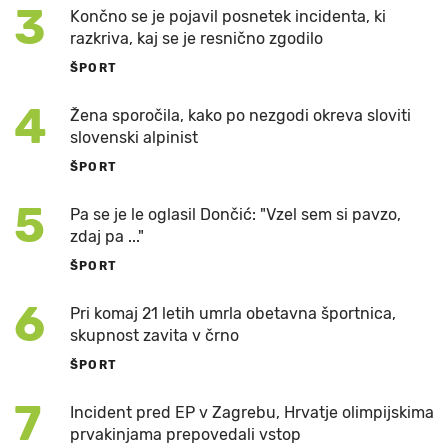
3
Končno se je pojavil posnetek incidenta, ki
razkriva, kaj se je resnično zgodilo
ŠPORT
4
Žena sporočila, kako po nezgodi okreva sloviti
slovenski alpinist
ŠPORT
5
Pa se je le oglasil Dončić: "Vzel sem si pavzo,
zdaj pa ..."
ŠPORT
6
Pri komaj 21 letih umrla obetavna športnica,
skupnost zavita v črno
ŠPORT
7
Incident pred EP v Zagrebu, Hrvatje olimpijskima
prvakinjama prepovedali vstop