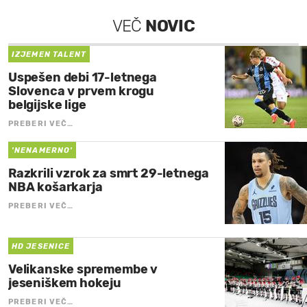
VEČ
NOVIC
IZJEMEN TALENT
Uspešen debi 17-letnega
Slovenca v prvem krogu
belgijske lige
PREBERI VEČ…
'NENAMERNO'
Razkrili vzrok za smrt 29-letnega
NBA košarkarja
PREBERI VEČ…
HD JESENICE
Velikanske spremembe v
jeseniškem hokeju
PREBERI VEČ…