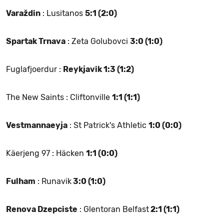
Varaždin
: Lusitanos
5:1 (2:0)
Spartak Trnava
: Zeta Golubovci
3:0 (1:0)
Fuglafjoerdur :
Reykjavik 1:3 (1:2)
The New Saints : Cliftonville
1:1 (1:1)
Vestmannaeyja
: St Patrick's Athletic
1:0 (0:0)
Käerjeng 97 : Häcken
1:1 (0:0)
Fulham
: Runavik
3:0 (1:0)
Renova Dzepciste
: Glentoran Belfast
2:1 (1:1)