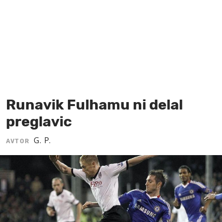
MOJ SANJ
Runavik Fulhamu ni delal
preglavic
G. P.
AVTOR