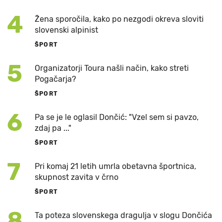
4
Žena sporočila, kako po nezgodi okreva sloviti
slovenski alpinist
ŠPORT
5
Organizatorji Toura našli način, kako streti
Pogačarja?
ŠPORT
6
Pa se je le oglasil Dončić: "Vzel sem si pavzo,
zdaj pa ..."
ŠPORT
7
Pri komaj 21 letih umrla obetavna športnica,
skupnost zavita v črno
ŠPORT
8
Ta poteza slovenskega dragulja v slogu Dončića