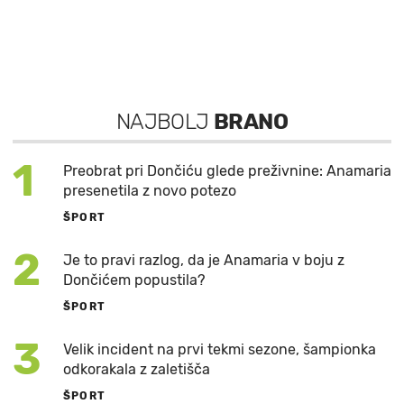
NAJBOLJ
BRANO
1
Preobrat pri Dončiću glede preživnine: Anamaria
presenetila z novo potezo
ŠPORT
2
Je to pravi razlog, da je Anamaria v boju z
Dončićem popustila?
ŠPORT
3
Velik incident na prvi tekmi sezone, šampionka
odkorakala z zaletišča
ŠPORT