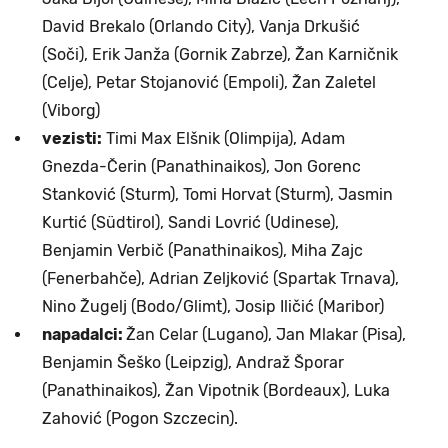
David Brekalo (Orlando City), Vanja Drkušić
(Soči), Erik Janža (Gornik Zabrze), Žan Karničnik
(Celje), Petar Stojanović (Empoli), Žan Zaletel
(Viborg)
vezisti:
Timi Max Elšnik (Olimpija), Adam
Gnezda-Čerin (Panathinaikos), Jon Gorenc
Stanković (Sturm), Tomi Horvat (Sturm), Jasmin
Kurtić (Südtirol), Sandi Lovrić (Udinese),
Benjamin Verbič (Panathinaikos), Miha Zajc
(Fenerbahče), Adrian Zeljković (Spartak Trnava),
Nino Žugelj (Bodo/Glimt), Josip Iličić (Maribor)
napadalci:
Žan Celar (Lugano), Jan Mlakar (Pisa),
Benjamin Šeško (Leipzig), Andraž Šporar
(Panathinaikos), Žan Vipotnik (Bordeaux), Luka
Zahović (Pogon Szczecin).