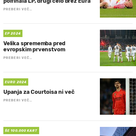
polfinala LP, drugi celo brez Eura
PREBERI VEČ…
EP 2024
Velika sprememba pred
evropskim prvenstvom
PREBERI VEČ…
EURO 2024
Upanja za Courtoisa ni več
PREBERI VEČ…
ŠE 100.000 KART