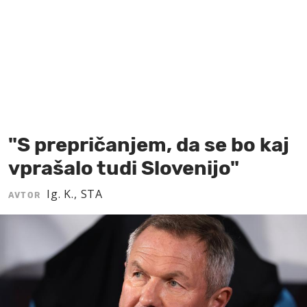
MOJ SANJ
"S prepričanjem, da se bo kaj
vprašalo tudi Slovenijo"
Ig. K., STA
AVTOR