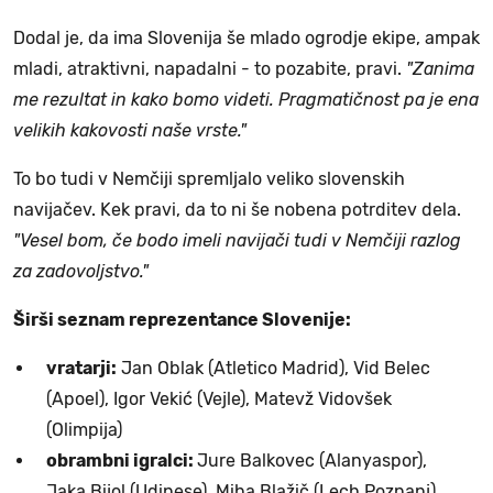
Dodal je, da ima Slovenija še mlado ogrodje ekipe, ampak
mladi, atraktivni, napadalni - to pozabite, pravi.
"Zanima
me rezultat in kako bomo videti. Pragmatičnost pa je ena
velikih kakovosti naše vrste."
To bo tudi v Nemčiji spremljalo veliko slovenskih
navijačev. Kek pravi, da to ni še nobena potrditev dela.
"Vesel bom, če bodo imeli navijači tudi v Nemčiji razlog
za zadovoljstvo."
Širši seznam reprezentance Slovenije:
vratarji:
Jan Oblak (Atletico Madrid), Vid Belec
(Apoel), Igor Vekić (Vejle), Matevž Vidovšek
(Olimpija)
obrambni igralci:
Jure Balkovec (Alanyaspor),
Jaka Bijol (Udinese), Miha Blažič (Lech Poznanj),