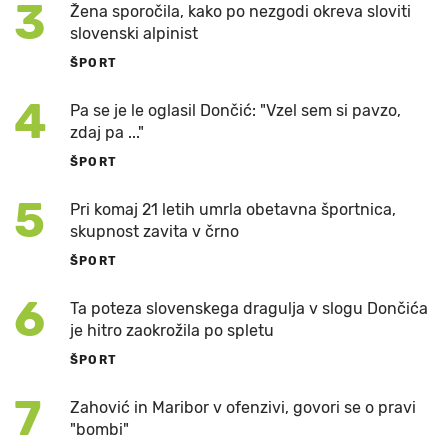
3
Žena sporočila, kako po nezgodi okreva sloviti
slovenski alpinist
ŠPORT
4
Pa se je le oglasil Dončić: "Vzel sem si pavzo,
zdaj pa ..."
ŠPORT
5
Pri komaj 21 letih umrla obetavna športnica,
skupnost zavita v črno
ŠPORT
6
Ta poteza slovenskega dragulja v slogu Dončića
je hitro zaokrožila po spletu
ŠPORT
7
Zahović in Maribor v ofenzivi, govori se o pravi
"bombi"