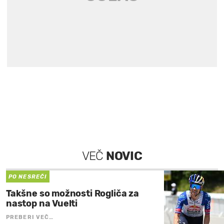
VEČ
NOVIC
PO NESREČI
Takšne so možnosti Rogliča za
nastop na Vuelti
PREBERI VEČ…