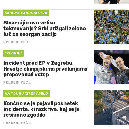
SKUPNA KANDIDATURA
Sloveniji novo veliko
tekmovanje? Srbi prižgali zeleno
luč za soorganizacijo
PREBERI VEČ…
"KLOVNI"
Incident pred EP v Zagrebu,
Hrvatje olimpijskima prvakinjama
prepovedali vstop
PREBERI VEČ…
NA TOURU (Ž) ZAVRELO
Končno se je pojavil posnetek
incidenta, ki razkriva, kaj se je
resnično zgodilo
PREBERI VEČ…