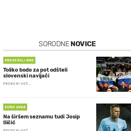
SORODNE
NOVICE
PREVERILI SMO
Toliko bodo za pot odšteli
slovenski navijači
PREBERI VEČ…
EURO 2024
Na širšem seznamu tudi Josip
Iličić
PREBERI VEČ…