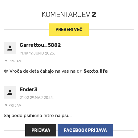
KOMENTARJEV
2
PREBERI VEČ
Garrettou_5882
11:49 19.JUNIJ 2025.
PRIJAVI
🍓 V r o č a d e k l e t a ča k a jo na va s n a 👉 𝗦𝗲𝘅𝘁𝗼.𝗹𝗶𝗳𝗲
Ender3
21:02 29.MAJ 2024.
PRIJAVI
Saj bodo psihično hitro na psu..
PRIJAVA
FACEBOOK PRIJAVA