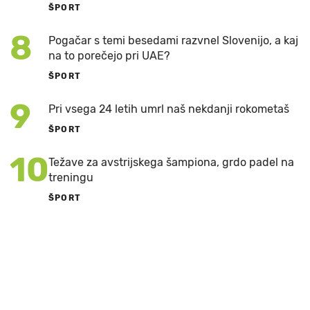
ŠPORT
8
Pogačar s temi besedami razvnel Slovenijo, a kaj
na to porečejo pri UAE?
ŠPORT
9
Pri vsega 24 letih umrl naš nekdanji rokometaš
ŠPORT
10
Težave za avstrijskega šampiona, grdo padel na
treningu
ŠPORT