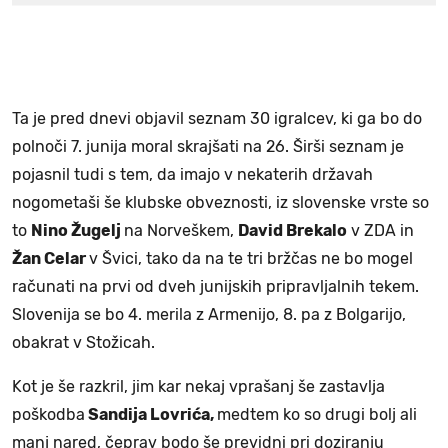
Ta je pred dnevi objavil seznam 30 igralcev, ki ga bo do
polnoči 7. junija moral skrajšati na 26. Širši seznam je
pojasnil tudi s tem, da imajo v nekaterih državah
nogometaši še klubske obveznosti, iz slovenske vrste so
to
Nino Žugelj
na Norveškem,
David Brekalo
v ZDA in
Žan Celar
v Švici, tako da na te tri bržčas ne bo mogel
računati na prvi od dveh junijskih pripravljalnih tekem.
Slovenija se bo 4. merila z Armenijo, 8. pa z Bolgarijo,
obakrat v Stožicah.
Kot je še razkril, jim kar nekaj vprašanj še zastavlja
poškodba
Sandija Lovrića,
medtem ko so drugi bolj ali
manj nared, čeprav bodo še previdni pri doziranju