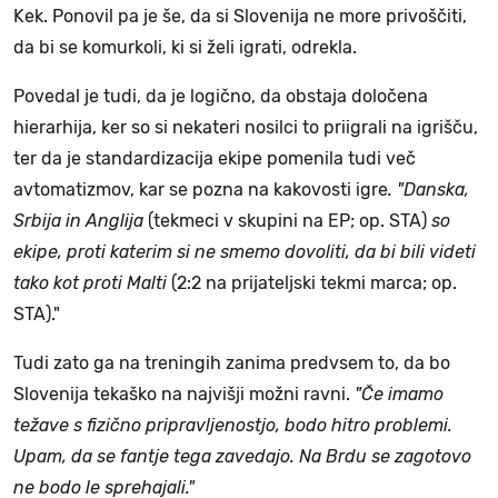
Kek. Ponovil pa je še, da si Slovenija ne more privoščiti,
da bi se komurkoli, ki si želi igrati, odrekla.
Povedal je tudi, da je logično, da obstaja določena
hierarhija, ker so si nekateri nosilci to priigrali na igrišču,
ter da je standardizacija ekipe pomenila tudi več
avtomatizmov, kar se pozna na kakovosti igre
. "Danska,
Srbija in Anglija
(tekmeci v skupini na EP; op. STA)
so
ekipe, proti katerim si ne smemo dovoliti, da bi bili videti
tako kot proti Malti
(2:2 na prijateljski tekmi marca; op.
STA)."
Tudi zato ga na treningih zanima predvsem to, da bo
Slovenija tekaško na najvišji možni ravni.
"Če imamo
težave s fizično pripravljenostjo, bodo hitro problemi.
Upam, da se fantje tega zavedajo. Na Brdu se zagotovo
ne bodo le sprehajali."