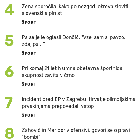
4
Žena sporočila, kako po nezgodi okreva sloviti
slovenski alpinist
ŠPORT
5
Pa se je le oglasil Dončić: "Vzel sem si pavzo,
zdaj pa ..."
ŠPORT
6
Pri komaj 21 letih umrla obetavna športnica,
skupnost zavita v črno
ŠPORT
7
Incident pred EP v Zagrebu, Hrvatje olimpijskima
prvakinjama prepovedali vstop
ŠPORT
8
Zahović in Maribor v ofenzivi, govori se o pravi
"bombi"