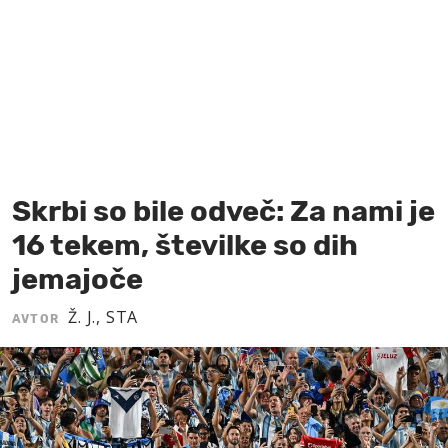
MOJ SANJ
Skrbi so bile odveč: Za nami je
16 tekem, številke so dih
jemajoče
Ž. J., STA
AVTOR