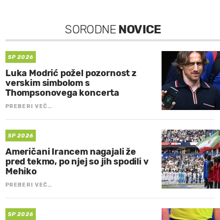
SORODNE
NOVICE
SP 2026
Luka Modrić požel pozornost z
verskim simbolom s
Thompsonovega koncerta
PREBERI VEČ…
SP 2026
Američani Irancem nagajali že
pred tekmo, po njej so jih spodili v
Mehiko
PREBERI VEČ…
SP 2026