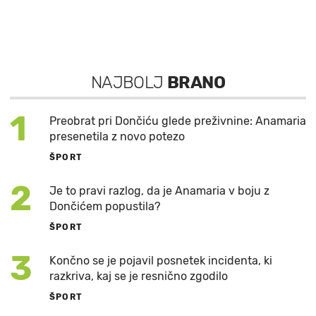
NAJBOLJ
BRANO
1
Preobrat pri Dončiću glede preživnine: Anamaria
presenetila z novo potezo
ŠPORT
2
Je to pravi razlog, da je Anamaria v boju z
Dončićem popustila?
ŠPORT
3
Končno se je pojavil posnetek incidenta, ki
razkriva, kaj se je resnično zgodilo
ŠPORT