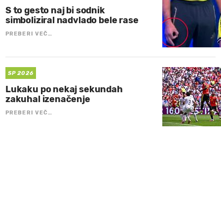
S to gesto naj bi sodnik
simboliziral nadvlado bele rase
PREBERI VEČ…
SP 2026
Lukaku po nekaj sekundah
zakuhal izenačenje
PREBERI VEČ…