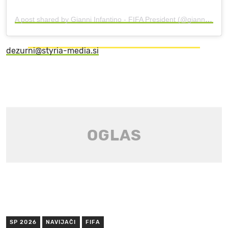
A post shared by Gianni Infantino - FIFA President (@gianni_infantino)
dezurni@styria-media.si
SP 2026
NAVIJAČI
FIFA