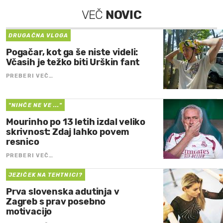
VEČ
NOVIC
DRUGAČNA VLOGA
Pogačar, kot ga še niste videli:
Včasih je težko biti Urškin fant
PREBERI VEČ…
"NIHČE NE VE ..."
Mourinho po 13 letih izdal veliko
skrivnost: Zdaj lahko povem
resnico
PREBERI VEČ…
JEZIČEK NA TEHTNICI?
Prva slovenska adutinja v
Zagreb s prav posebno
motivacijo