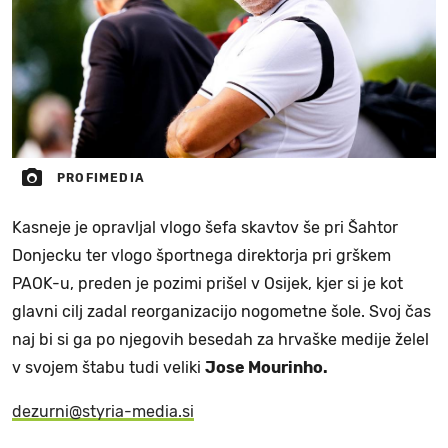
PROFIMEDIA
Kasneje je opravljal vlogo šefa skavtov še pri Šahtor
Donjecku ter vlogo športnega direktorja pri grškem
PAOK-u, preden je pozimi prišel v Osijek, kjer si je kot
glavni cilj zadal reorganizacijo nogometne šole. Svoj čas
naj bi si ga po njegovih besedah za hrvaške medije želel
v svojem štabu tudi veliki
Jose Mourinho.
dezurni@styria-media.si