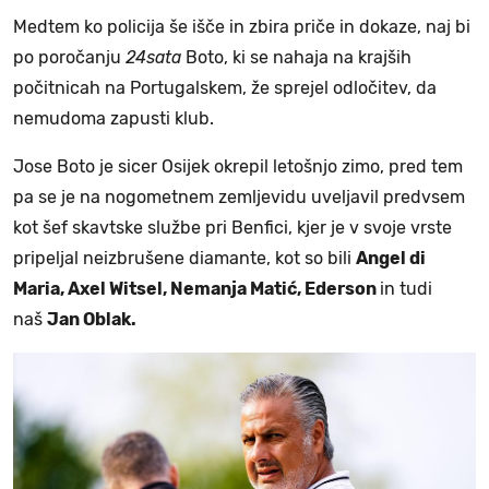
Medtem ko policija še išče in zbira priče in dokaze, naj bi
po poročanju
24sata
Boto, ki se nahaja na krajših
počitnicah na Portugalskem, že sprejel odločitev, da
nemudoma zapusti klub.
Jose Boto je sicer Osijek okrepil letošnjo zimo, pred tem
pa se je na nogometnem zemljevidu uveljavil predvsem
kot šef skavtske službe pri Benfici, kjer je v svoje vrste
pripeljal neizbrušene diamante, kot so bili
Angel di
Maria, Axel Witsel, Nemanja Matić, Ederson
in tudi
naš
Jan Oblak.