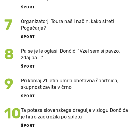
ŠPORT
7
Organizatorji Toura našli način, kako streti
Pogačarja?
ŠPORT
8
Pa se je le oglasil Dončić: "Vzel sem si pavzo,
zdaj pa ..."
ŠPORT
9
Pri komaj 21 letih umrla obetavna športnica,
skupnost zavita v črno
ŠPORT
10
Ta poteza slovenskega dragulja v slogu Dončića
je hitro zaokrožila po spletu
ŠPORT