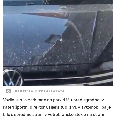
DANIJELA MIKOLA/24SATA
Vozilo je bilo parkirano na parkirišču pred zgradbo, v
kateri športni direktor Osijeka tudi živi, v avtomobil pa je
bilo s sprednje strani v vetrobransko steklo na strani