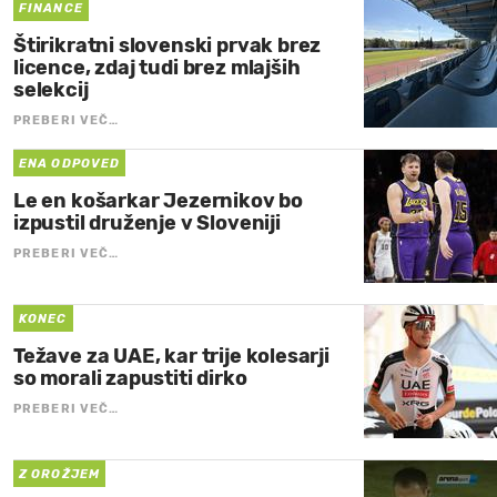
FINANCE
Štirikratni slovenski prvak brez
licence, zdaj tudi brez mlajših
selekcij
PREBERI VEČ…
ENA ODPOVED
Le en košarkar Jezernikov bo
izpustil druženje v Sloveniji
PREBERI VEČ…
KONEC
Težave za UAE, kar trije kolesarji
so morali zapustiti dirko
PREBERI VEČ…
Z OROŽJEM