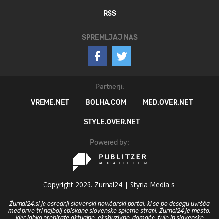
RSS
SPREMLJAJ NAS
Partnerji:
VREME.NET
BOLHA.COM
MED.OVER.NET
STYLE.OVER.NET
Powered by:
Copyright 2026. Zurnal24 |
Styria Media si
Žurnal24.si je osrednji slovenski novičarski portal, ki se po dosegu uvršča
med prve tri najbolj obiskane slovenske spletne strani. Žurnal24 je mesto,
kjer lahko prebirate aktualne, ekskluzivne, domače, tuje in slovenske