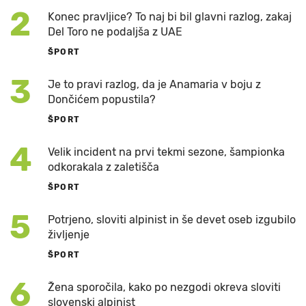
2
Konec pravljice? To naj bi bil glavni razlog, zakaj
Del Toro ne podaljša z UAE
ŠPORT
3
Je to pravi razlog, da je Anamaria v boju z
Dončićem popustila?
ŠPORT
4
Velik incident na prvi tekmi sezone, šampionka
odkorakala z zaletišča
ŠPORT
5
Potrjeno, sloviti alpinist in še devet oseb izgubilo
življenje
ŠPORT
6
Žena sporočila, kako po nezgodi okreva sloviti
slovenski alpinist