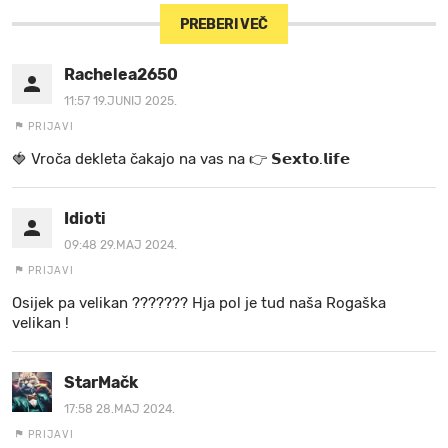
PREBERI VEČ
Rachelea2650
11:57 19.JUNIJ 2025.
PRIJAVI
🍓 V r o č a d e k l e t a ča k a jo na va s n a 👉 𝗦𝗲𝘅𝘁𝗼.𝗹𝗶𝗳𝗲
Idioti
09:48 29.MAJ 2024.
PRIJAVI
Osijek pa velikan ??????? Hja pol je tud naša Rogaška
velikan !
StarMačk
17:58 28.MAJ 2024.
PRIJAVI