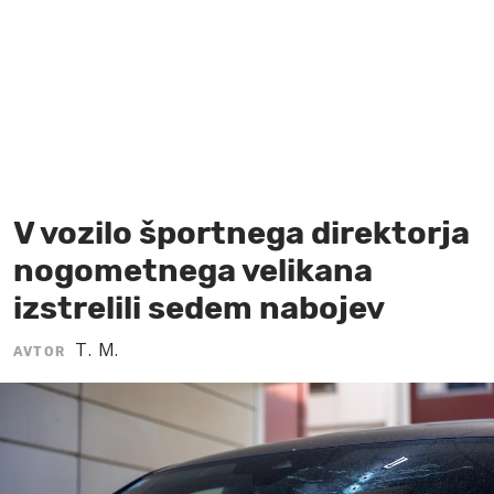
MOJ SANJ
V vozilo športnega direktorja
nogometnega velikana
izstrelili sedem nabojev
T. M.
AVTOR