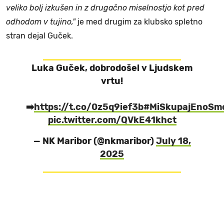
veliko bolj izkušen in z drugačno miselnostjo kot pred
odhodom v tujino,"
je med drugim za klubsko spletno
stran dejal Guček.
Luka Guček, dobrodošel v Ljudskem
vrtu!
➡️
https://t.co/0z5q9ief3b
#MiSkupajEnoSm
pic.twitter.com/QVkE41khct
— NK Maribor (@nkmaribor)
July 18,
2025