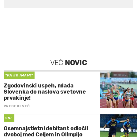
VEČ
NOVIC
"PA JO IMAM!"
Zgodovinski uspeh, mlada
Slovenka do naslova svetovne
prvakinje!
PREBERI VEČ…
SNL
Osemnajstletni debitant odločil
dvoboj med Celjem in Olimpijo