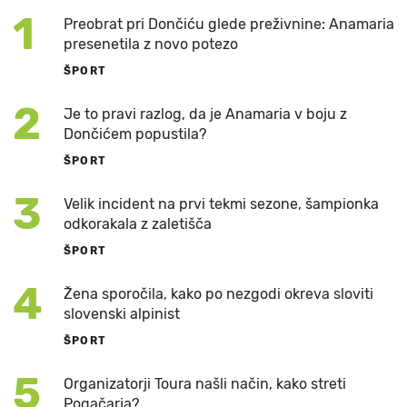
1
Preobrat pri Dončiću glede preživnine: Anamaria
presenetila z novo potezo
ŠPORT
2
Je to pravi razlog, da je Anamaria v boju z
Dončićem popustila?
ŠPORT
3
Velik incident na prvi tekmi sezone, šampionka
odkorakala z zaletišča
ŠPORT
4
Žena sporočila, kako po nezgodi okreva sloviti
slovenski alpinist
ŠPORT
5
Organizatorji Toura našli način, kako streti
Pogačarja?