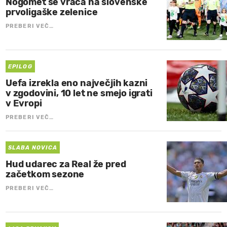
Nogomet se vrača na slovenske
prvoligaške zelenice
PREBERI VEČ…
EPILOG
Uefa izrekla eno največjih kazni
v zgodovini, 10 let ne smejo igrati
v Evropi
PREBERI VEČ…
SLABA NOVICA
Hud udarec za Real že pred
začetkom sezone
PREBERI VEČ…