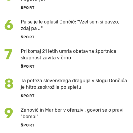
ŠPORT
6
Pa se je le oglasil Dončić: "Vzel sem si pavzo,
zdaj pa ..."
ŠPORT
7
Pri komaj 21 letih umrla obetavna športnica,
skupnost zavita v črno
ŠPORT
8
Ta poteza slovenskega dragulja v slogu Dončića
je hitro zaokrožila po spletu
ŠPORT
9
Zahović in Maribor v ofenzivi, govori se o pravi
"bombi"
ŠPORT