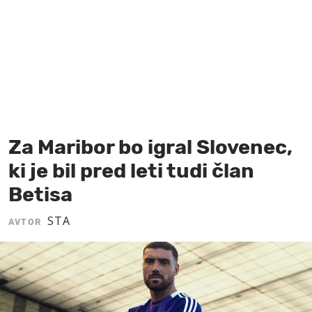
MOJ SANJ
Za Maribor bo igral Slovenec,
ki je bil pred leti tudi član
Betisa
STA
AVTOR