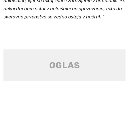
bolnišnico, kjer so takoj začeli zdravljenje z antibiotiki. Še
nekaj dni bom ostal v bolnišnici na opazovanju, tako da
svetovno prvenstvo še vedno ostaja v načrtih."