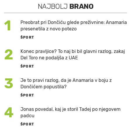
NAJBOLJ
BRANO
1
Preobrat pri Dončiću glede preživnine: Anamaria
presenetila z novo potezo
ŠPORT
2
Konec pravljice? To naj bi bil glavni razlog, zakaj
Del Toro ne podaljša z UAE
ŠPORT
3
Je to pravi razlog, da je Anamaria v boju z
Dončićem popustila?
ŠPORT
4
Jonas povedal, kaj je storil Tadej po njegovem
padcu
ŠPORT