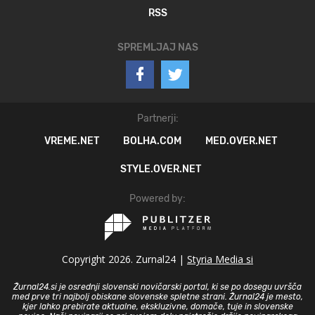
RSS
SPREMLJAJ NAS
Partnerji:
VREME.NET
BOLHA.COM
MED.OVER.NET
STYLE.OVER.NET
Powered by:
Copyright 2026. Zurnal24 |
Styria Media si
Žurnal24.si je osrednji slovenski novičarski portal, ki se po dosegu uvršča
med prve tri najbolj obiskane slovenske spletne strani. Žurnal24 je mesto,
kjer lahko prebirate aktualne, ekskluzivne, domače, tuje in slovenske