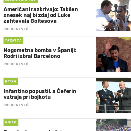
Američani razkrivajo: Takšen
znesek naj bi zdaj od Luke
zahtevala Goltesova
PREBERI VEČ…
TRŽNICA
Nogometna bomba v Španiji:
Rodri izbral Barcelono
PREBERI VEČ…
BITKA
Infantino popustil, a Čeferin
vztraja pri bojkotu
PREBERI VEČ…
VIDEO