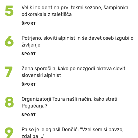
5
Velik incident na prvi tekmi sezone, šampionka
odkorakala z zaletišča
ŠPORT
6
Potrjeno, sloviti alpinist in še devet oseb izgubilo
življenje
ŠPORT
7
Žena sporočila, kako po nezgodi okreva sloviti
slovenski alpinist
ŠPORT
8
Organizatorji Toura našli način, kako streti
Pogačarja?
ŠPORT
9
Pa se je le oglasil Dončić: "Vzel sem si pavzo,
zdaj pa ..."