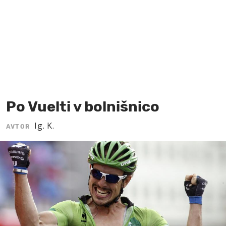
MOJ SANJ
Po Vuelti v bolnišnico
Ig. K.
AVTOR