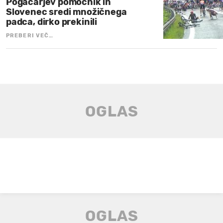
Pogačarjev pomočnik in
Slovenec sredi množičnega
padca, dirko prekinili
PREBERI VEČ…