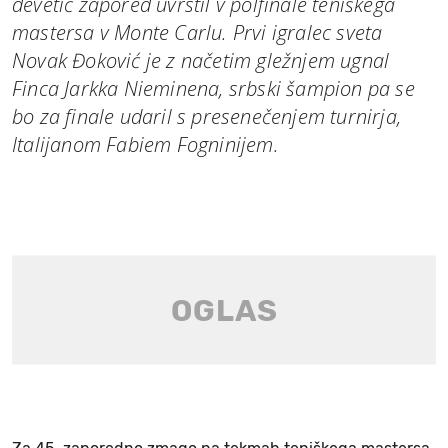
devetič zapored uvrstil v polfinale teniškega
mastersa v Monte Carlu. Prvi igralec sveta
Novak Đoković je z načetim gležnjem ugnal
Finca Jarkka Nieminena, srbski šampion pa se
bo za finale udaril s presenečenjem turnirja,
Italijanom Fabiem Fogninijem.