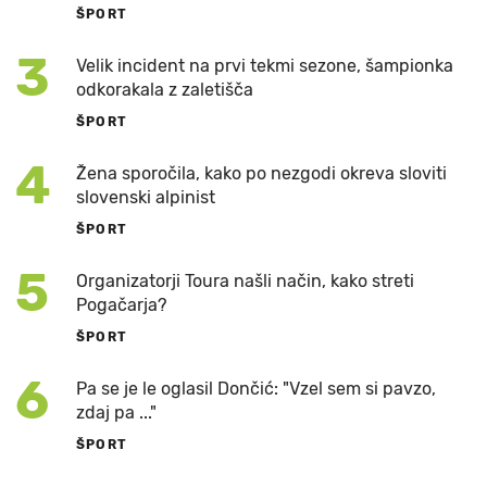
ŠPORT
3
Velik incident na prvi tekmi sezone, šampionka
odkorakala z zaletišča
ŠPORT
4
Žena sporočila, kako po nezgodi okreva sloviti
slovenski alpinist
ŠPORT
5
Organizatorji Toura našli način, kako streti
Pogačarja?
ŠPORT
6
Pa se je le oglasil Dončić: "Vzel sem si pavzo,
zdaj pa ..."
ŠPORT