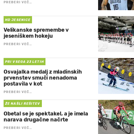
PREBERI VEČ…
HD JESENICE
Velikanske spremembe v
jeseniškem hokeju
PREBERI VEČ…
PRI VSEGA 23 LETIH
Osvajalka medalj z mladinskih
prvenstev smuči nenadoma
postavila v kot
PREBERI VEČ…
ŽE NAŠLI REŠITEV
Obetal se je spektakel, a je imela
narava drugačne načrte
PREBERI VEČ…