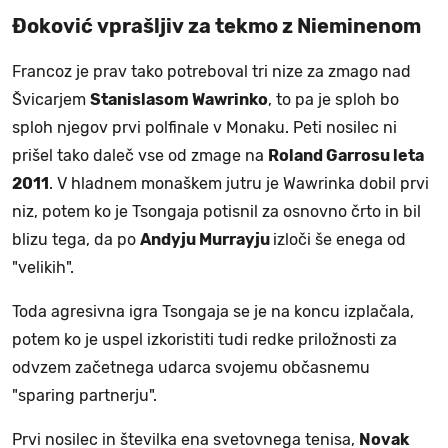
Đoković vprašljiv za tekmo z Nieminenom
Francoz je prav tako potreboval tri nize za zmago nad
Švicarjem
Stanislasom Wawrinko
, to pa je sploh bo
sploh njegov prvi polfinale v Monaku. Peti nosilec ni
prišel tako daleč vse od zmage na
Roland Garrosu leta
2011
. V hladnem monaškem jutru je Wawrinka dobil prvi
niz, potem ko je Tsongaja potisnil za osnovno črto in bil
blizu tega, da po
Andyju Murrayju
izloči še enega od
"velikih".
Toda agresivna igra Tsongaja se je na koncu izplačala,
potem ko je uspel izkoristiti tudi redke priložnosti za
odvzem začetnega udarca svojemu občasnemu
"sparing partnerju".
Prvi nosilec in številka ena svetovnega tenisa,
Novak