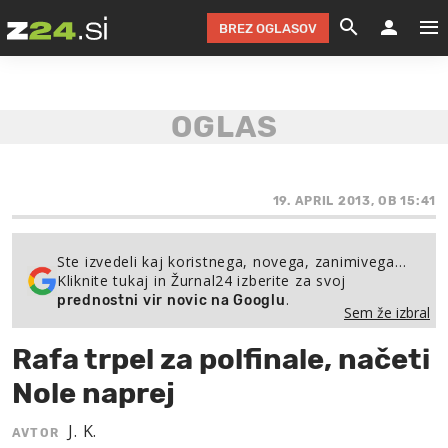
BREZ OGLASOV
GRADIMO &
OLIMPI
EKO 
INTE
T
SLOV
KOMENTARJ
FILM & G
NEPRE
AVTO 
NO
FI
SV
ČRNA 
KOMB
VARČ
AKT
KO
BI
ŠP
FESTIVAL ZA L
LEPOT
MOTO
NA 
NA
O
19. APRIL 2013, OB 15:41
MAG
ODNOSI IN
ŽIVLJEN
IZ DR
KOLE
E-
ZDR
POGLEJ
Ste izvedeli kaj koristnega, novega, zanimivega…
Kliknite tukaj in Žurnal24 izberite za svoj
HOROSKOP IN
PRAVNI
ŠOFER
ZIMSK
PRE
AV
.
prednostni vir novic na Googlu
Sem že izbral
JOO
IN
POPO
POGLEJ
POGLEJ
POGLEJ
Rafa trpel za polfinale, načeti
SEM 
POD S
POGLEJ
Nole naprej
TRAJN
POGLEJ
J. K.
AVTOR
ŽURNAL P