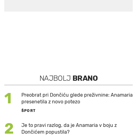
NAJBOLJ
BRANO
1
Preobrat pri Dončiću glede preživnine: Anamaria
presenetila z novo potezo
ŠPORT
2
Je to pravi razlog, da je Anamaria v boju z
Dončićem popustila?