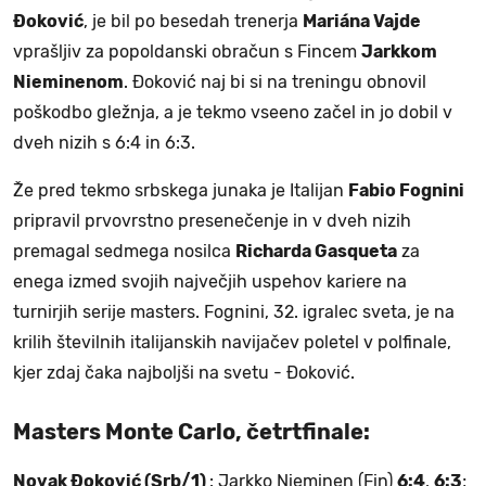
Đoković
, je bil po besedah trenerja
Mariána Vajde
vprašljiv za popoldanski obračun s Fincem
Jarkkom
Nieminenom
. Đoković naj bi si na treningu obnovil
poškodbo gležnja, a je tekmo vseeno začel in jo dobil v
dveh nizih s 6:4 in 6:3.
Že pred tekmo srbskega junaka je Italijan
Fabio Fognini
pripravil prvovrstno presenečenje in v dveh nizih
premagal sedmega nosilca
Richarda Gasqueta
za
enega izmed svojih največjih uspehov kariere na
turnirjih serije masters. Fognini, 32. igralec sveta, je na
krilih številnih italijanskih navijačev poletel v polfinale,
kjer zdaj čaka najboljši na svetu - Đoković.
Masters Monte Carlo, četrtfinale:
Novak Đoković (Srb/1)
: Jarkko Nieminen (Fin)
6:4
,
6:3
;