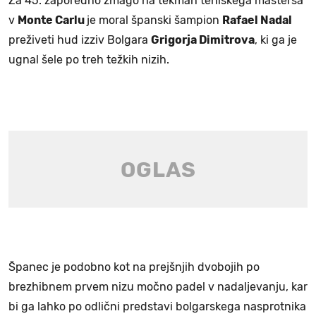
Za 45. zaporedno zmago na tekmah teniškega mastersa
v
Monte Carlu
je moral španski šampion
Rafael Nadal
preživeti hud izziv Bolgara
Grigorja Dimitrova
, ki ga je
ugnal šele po treh težkih nizih.
Španec je podobno kot na prejšnjih dvobojih po
brezhibnem prvem nizu močno padel v nadaljevanju, kar
bi ga lahko po odlični predstavi bolgarskega nasprotnika