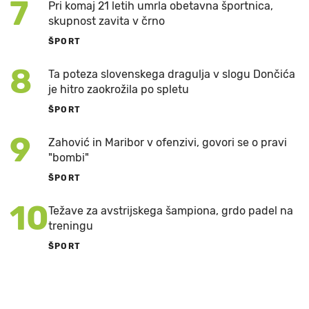
7
Pri komaj 21 letih umrla obetavna športnica,
skupnost zavita v črno
ŠPORT
8
Ta poteza slovenskega dragulja v slogu Dončića
je hitro zaokrožila po spletu
ŠPORT
9
Zahović in Maribor v ofenzivi, govori se o pravi
"bombi"
ŠPORT
10
Težave za avstrijskega šampiona, grdo padel na
treningu
ŠPORT