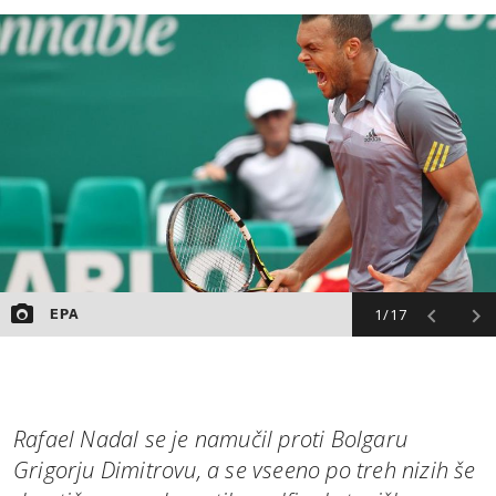
MOJ SANJ
1/17
EPA
Rafael Nadal se je namučil proti Bolgaru
Grigorju Dimitrovu, a se vseeno po treh nizih še