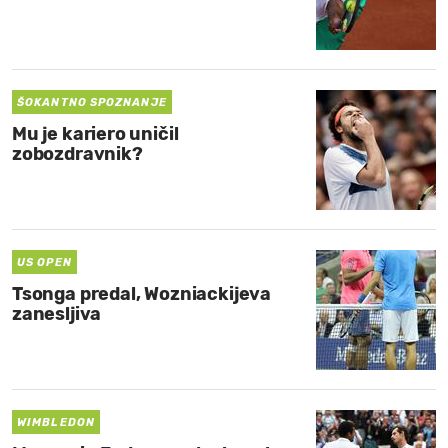
ŠOKANTNO SPOZNANJE
Mu je kariero uničil
zobozdravnik?
US OPEN
Tsonga predal, Wozniackijeva
zanesljiva
WIMBLEDON