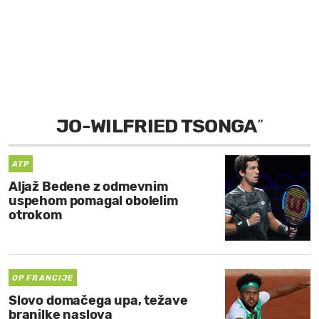
MOJ SANJ
JO-WILFRIED TSONGA
”
ATP
Aljaž Bedene z odmevnim
uspehom pomagal obolelim
otrokom
OP FRANCIJE
Slovo domačega upa, težave
branilke naslova