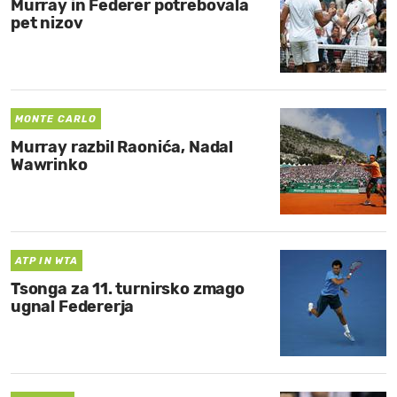
Murray in Federer potrebovala
pet nizov
MONTE CARLO
Murray razbil Raonića, Nadal
Wawrinko
ATP IN WTA
Tsonga za 11. turnirsko zmago
ugnal Federerja