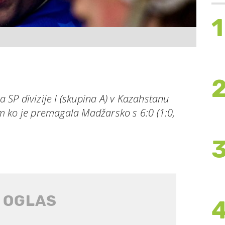
1
ga SP divizije I (skupina A) v Kazahstanu
 ko je premagala Madžarsko s 6:0 (1:0,