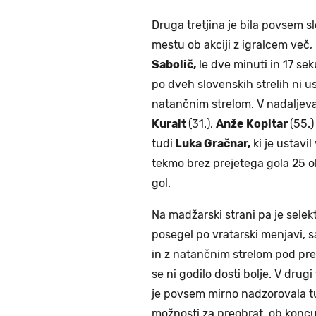
Druga tretjina je bila povsem s
mestu ob akciji z igralcem več
Sabolič,
le dve minuti in 17 s
po dveh slovenskih strelih ni us
natančnim strelom. V nadaljeva
Kuralt
(31.),
Anže Kopitar
(55.)
tudi
Luka Gračnar,
ki je ustavil
tekmo brez prejetega gola 25 o
gol.
Na madžarski strani pa je selek
posegel po vratarski menjavi, s
in z natančnim strelom pod preč
se ni godilo dosti bolje. V drugi
je povsem mirno nadzorovala tud
možnosti za preobrat, ob koncu