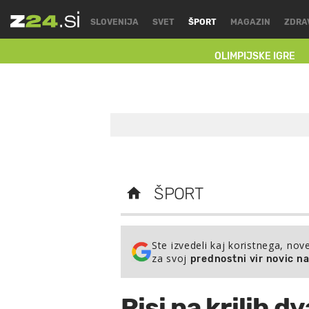
SLOVENIJA
SVET
ŠPORT
MAGAZIN
ZDRA
OLIMPIJSKE IGRE
ŠPORT
Ste izvedeli kaj koristnega, nov
za svoj
prednostni vir novic n
Risi na krilih d