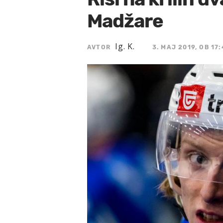
Madžare
Ig. K.
AVTOR
3. MAJ 2019, OB 17: