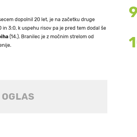
secem dopolnil 20 let, je na začetku druge
0 in 3:0, k uspehu risov pa je pred tem dodal še
biha
(14.). Branilec je z močnim strelom od
nije.