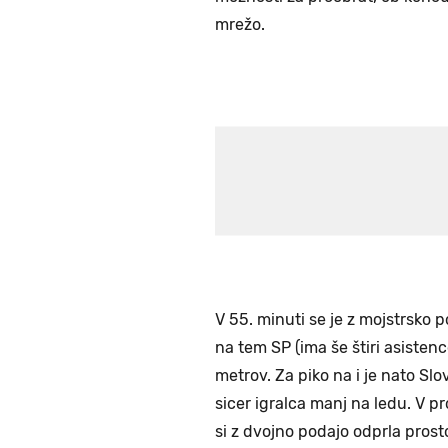
mrežo.
V 55. minuti se je z mojstrsko po
na tem SP (ima še štiri asiste
metrov. Za piko na i je nato Sl
sicer igralca manj na ledu. V 
si z dvojno podajo odprla prost