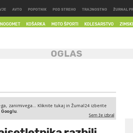
VJE
AVTO
POPOTNIK
POD STREHO
TRAJNOSTNO
ŽURNAL P
NOGOMET
KOŠARKA
MOTO ŠPORTI
KOLESARSTVO
ZIMSK
ega, zanimivega… Kliknite tukaj in Žurnal24 izberite
.
a Googlu
Sem že izbral
vajsetletnika razbili