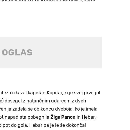
tezo izkazal kapetan Kopitar, ki je svoj prvi gol
nce) dosegel z natančnim udarcem z dveh
ovenija zadela še ob koncu dvoboja, ko je imela
protinapad sta pobegnila
Žiga Pance
in Hebar,
o pot do gola, Hebar pa je le še dokončal