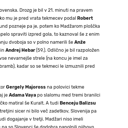
lovenska. Drozg je bil v 21. minuti na pravem
, ko mu je pred vrata tekmecev podal
Robert
ekund pozneje pa je, potem ko Madžarom ploščka
pelo spraviti izpred gola, to kaznoval še z enim
nju dvoboja so v polno namerili še
An
že
 in
Andrej Hebar
(59.). Odlično je bil razpoložen
 vse nevarnejše strele (na koncu je imel za
bramb), kadar so se tekmeci le izmuznili pred
tor
Gergely Majoross
na polovici tekme
aj je
Adama Vaya
po slalomu med tremi branilci
ko matiral še Kuralt. A tudi
Benceju Balizsu
 tretjini sicer ni bilo več zadetkov, Slovenija pa
i dogajanje v tretji. Madžari niso imeli
 pa so Slovenci še dodobra napolnili njihovo