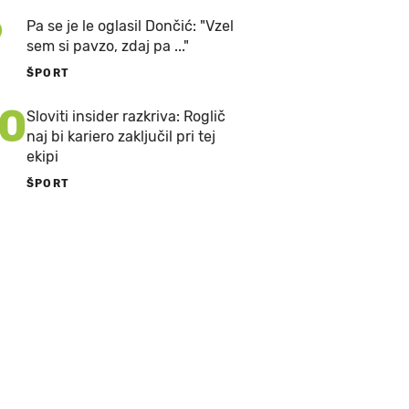
9
Pa se je le oglasil Dončić: "Vzel
sem si pavzo, zdaj pa ..."
ŠPORT
10
Sloviti insider razkriva: Roglič
naj bi kariero zaključil pri tej
ekipi
ŠPORT