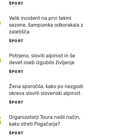
ŠPORT
5
Velik incident na prvi tekmi
sezone, šampionka odkorakala z
zaletišča
ŠPORT
6
Potrjeno, sloviti alpinist in še
devet oseb izgubilo življenje
ŠPORT
7
Žena sporočila, kako po nezgodi
okreva sloviti slovenski alpinist
ŠPORT
8
Organizatorji Toura našli način,
kako streti Pogačarja?
ŠPORT