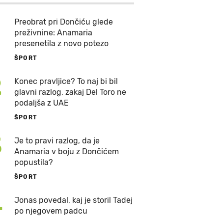
Preobrat pri Dončiću glede
preživnine: Anamaria
presenetila z novo potezo
ŠPORT
2
Konec pravljice? To naj bi bil
glavni razlog, zakaj Del Toro ne
podaljša z UAE
ŠPORT
3
Je to pravi razlog, da je
Anamaria v boju z Dončićem
popustila?
ŠPORT
4
Jonas povedal, kaj je storil Tadej
po njegovem padcu