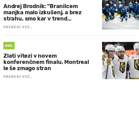
Andrej Brodnik: "Branilcem
manjka malo izkušenj, a brez
strahu, smo kar v trend…
PREBERI VEČ…
NHL
Zlati vitezi v novem
konferenčnem finalu, Montreal
le še zmago stran
PREBERI VEČ…