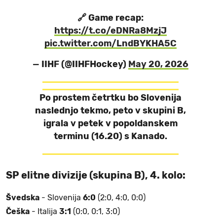
🔗 Game recap:
https://t.co/eDNRa8MzjJ
pic.twitter.com/LndBYKHA5C
— IIHF (@IIHFHockey)
May 20, 2026
Po prostem četrtku bo Slovenija
naslednjo tekmo, peto v skupini B,
igrala v petek v popoldanskem
terminu (16.20) s Kanado.
SP elitne divizije (skupina B), 4. kolo:
Švedska
- Slovenija
6:0
(2:0, 4:0, 0:0)
Češka
- Italija
3:1
(0:0, 0:1, 3:0)