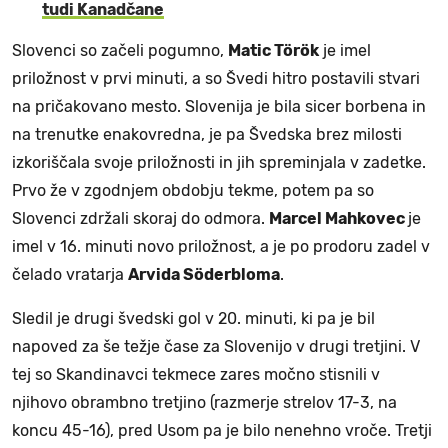
tudi Kanadčane
Slovenci so začeli pogumno,
Matic Török
je imel
priložnost v prvi minuti, a so Švedi hitro postavili stvari
na pričakovano mesto. Slovenija je bila sicer borbena in
na trenutke enakovredna, je pa Švedska brez milosti
izkoriščala svoje priložnosti in jih spreminjala v zadetke.
Prvo že v zgodnjem obdobju tekme, potem pa so
Slovenci zdržali skoraj do odmora.
Marcel Mahkovec
je
imel v 16. minuti novo priložnost, a je po prodoru zadel v
čelado vratarja
Arvida Söderbloma
.
Sledil je drugi švedski gol v 20. minuti, ki pa je bil
napoved za še težje čase za Slovenijo v drugi tretjini. V
tej so Skandinavci tekmece zares močno stisnili v
njihovo obrambno tretjino (razmerje strelov 17-3, na
koncu 45-16), pred Usom pa je bilo nenehno vroče. Tretji