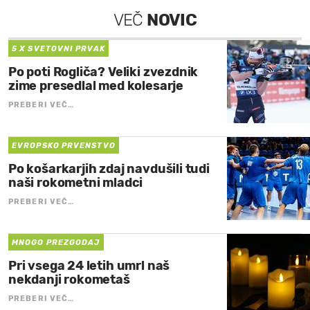
VEČ
NOVIC
5 X SVETOVNI PRVAK
Po poti Rogliča? Veliki zvezdnik
zime presedlal med kolesarje
PREBERI VEČ…
EVROPSKO PRVENSTVO
Po košarkarjih zdaj navdušili tudi
naši rokometni mladci
PREBERI VEČ…
MNOGO PREZGODAJ
Pri vsega 24 letih umrl naš
nekdanji rokometaš
PREBERI VEČ…