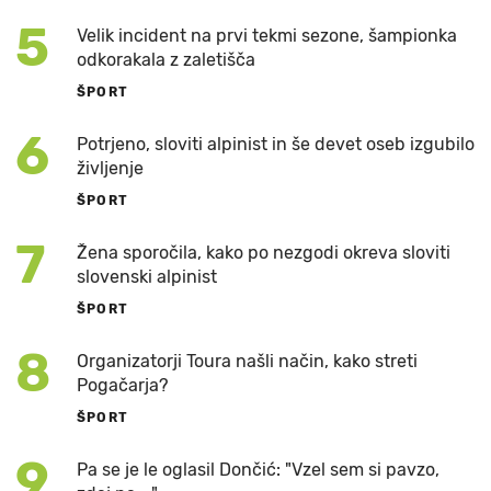
5
Velik incident na prvi tekmi sezone, šampionka
odkorakala z zaletišča
ŠPORT
6
Potrjeno, sloviti alpinist in še devet oseb izgubilo
življenje
ŠPORT
7
Žena sporočila, kako po nezgodi okreva sloviti
slovenski alpinist
ŠPORT
8
Organizatorji Toura našli način, kako streti
Pogačarja?
ŠPORT
9
Pa se je le oglasil Dončić: "Vzel sem si pavzo,