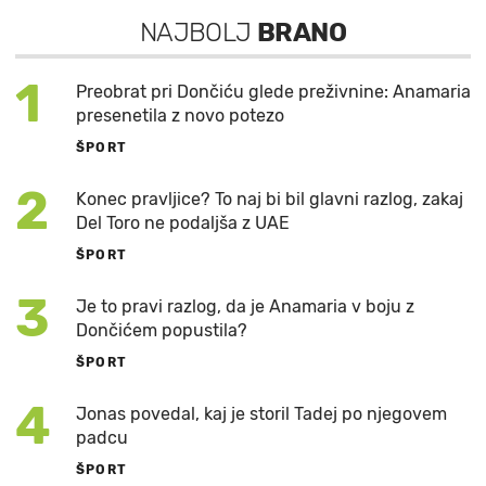
NAJBOLJ
BRANO
1
Preobrat pri Dončiću glede preživnine: Anamaria
presenetila z novo potezo
ŠPORT
2
Konec pravljice? To naj bi bil glavni razlog, zakaj
Del Toro ne podaljša z UAE
ŠPORT
3
Je to pravi razlog, da je Anamaria v boju z
Dončićem popustila?
ŠPORT
4
Jonas povedal, kaj je storil Tadej po njegovem
padcu
ŠPORT