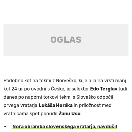
Podobno kot na tekmi z Norveško, ki je bila na vrsti manj
kot 24 ur po uvodni s Češko, je selektor
Edo Terglav
tudi
danes po naporni torkovi tekmi s Slovaško odpočil
prvega vratarja
Lukáša Horáka
in priložnost med
vratnicama spet ponudil
Žanu
Usu
.
Nora obramba slovenskega vratarja, navdušil