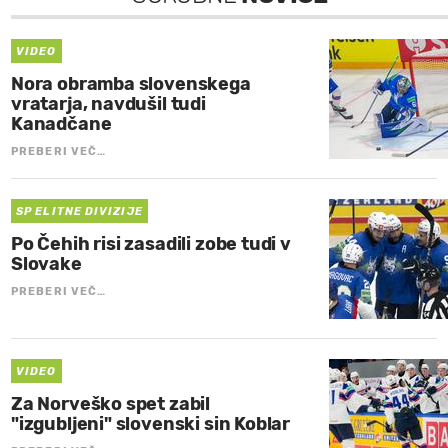
VIDEO
Nora obramba slovenskega
vratarja, navdušil tudi
Kanadčane
PREBERI VEČ…
SP ELITNE DIVIZIJE
Po Čehih risi zasadili zobe tudi v
Slovake
PREBERI VEČ…
VIDEO
Za Norveško spet zabil
"izgubljeni" slovenski sin Koblar