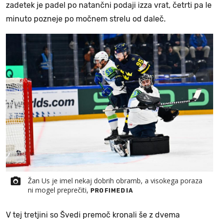
zadetek je padel po natančni podaji izza vrat, četrti pa le
minuto pozneje po močnem strelu od daleč.
Žan Us je imel nekaj dobrih obramb, a visokega poraza
ni mogel preprečiti,
PROFIMEDIA
V tej tretjini so Švedi premoč kronali še z dvema