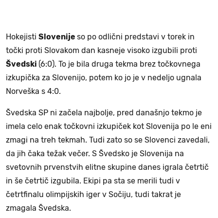
Hokejisti
Slovenije
so po odlični predstavi v torek in
točki proti Slovakom dan kasneje visoko izgubili proti
Švedski
(6:0). To je bila druga tekma brez točkovnega
izkupička za Slovenijo, potem ko jo je v nedeljo ugnala
Norveška s 4:0.
Švedska SP ni začela najbolje, pred današnjo tekmo je
imela celo enak točkovni izkupiček kot Slovenija po le eni
zmagi na treh tekmah. Tudi zato so se Slovenci zavedali,
da jih čaka težak večer. S Švedsko je Slovenija na
svetovnih prvenstvih elitne skupine danes igrala četrtič
in še četrtič izgubila. Ekipi pa sta se merili tudi v
četrtfinalu olimpijskih iger v Sočiju, tudi takrat je
zmagala Švedska.