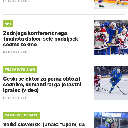
PREBERI VEČ…
NHL
Zadnjega konferenčnega
finalista določil šele podaljšek
sedme tekme
PREBERI VEČ…
PRESODITE SAMI
Češki selektor za poraz obtožil
sodnike, demantiral ga je lastni
igralec (video)
PREBERI VEČ…
RAZJEZIL ROJAKE
Veliki slovenski junak: "Upam, da