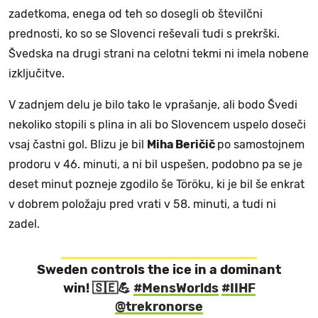
zadetkoma, enega od teh so dosegli ob številčni
prednosti, ko so se Slovenci reševali tudi s prekrški.
Švedska na drugi strani na celotni tekmi ni imela nobene
izključitve.
V zadnjem delu je bilo tako le vprašanje, ali bodo Švedi
nekoliko stopili s plina in ali bo Slovencem uspelo doseči
vsaj častni gol. Blizu je bil
Miha Beričič
po samostojnem
prodoru v 46. minuti, a ni bil uspešen, podobno pa se je
deset minut pozneje zgodilo še Töröku, ki je bil še enkrat
v dobrem položaju pred vrati v 58. minuti, a tudi ni
zadel.
Sweden controls the ice in a dominant
win! 🇸🇪💪
#MensWorlds
#IIHF
@trekronorse