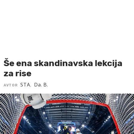
MOJ SANJ
Še ena skandinavska lekcija
za rise
STA
Da. B.
AVTOR
,