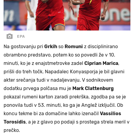
EPA
Na gostovanju pri
Grkih
so
Romuni
z disciplinirano
obrambno predstavo, potem ko so povedli že v 10.
minuti, ko je z enajstmetrovke zadel
Ciprian
Marica
,
prišli do treh točk. Napadalec Konyasporja je bil glavni
akter srečanja tudi v nadaljevanju. V sodnikovem
dodatku prvega polčasa mu je
Mark
Clattenburg
pokazal rumeni karton zaradi prekrška, zgodba pa se je
ponovila tudi v 53. minuti, ko ga je Anglež izključil. Ob
koncu tekme bi za domačine lahko izenačil
Vassilios
Torosidis
, a je z glavo po podaji s prostega strela meril v
prečko.