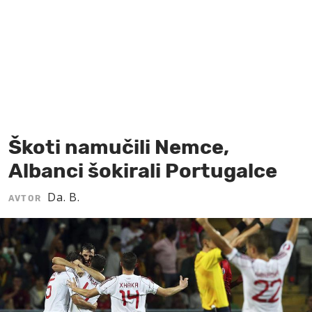
MOJ SANJ
Škoti namučili Nemce,
Albanci šokirali Portugalce
Da. B.
AVTOR