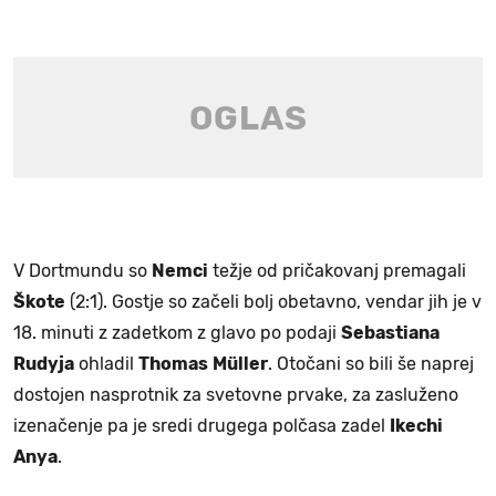
V Dortmundu so
Nemci
težje od pričakovanj premagali
Škote
(2:1). Gostje so začeli bolj obetavno, vendar jih je v
18. minuti z zadetkom z glavo po podaji
Sebastiana
Rudyja
ohladil
Thomas
Müller
. Otočani so bili še naprej
dostojen nasprotnik za svetovne prvake, za zasluženo
izenačenje pa je sredi drugega polčasa zadel
Ikechi
Anya
.