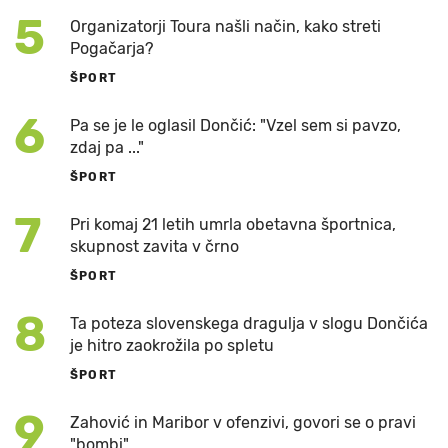
5
Organizatorji Toura našli način, kako streti
Pogačarja?
ŠPORT
6
Pa se je le oglasil Dončić: "Vzel sem si pavzo,
zdaj pa ..."
ŠPORT
7
Pri komaj 21 letih umrla obetavna športnica,
skupnost zavita v črno
ŠPORT
8
Ta poteza slovenskega dragulja v slogu Dončića
je hitro zaokrožila po spletu
ŠPORT
9
Zahović in Maribor v ofenzivi, govori se o pravi
"bombi"