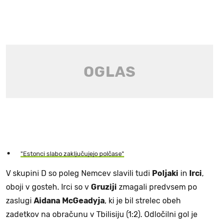
"Estonci slabo zaključujejo polčase"
V skupini D so poleg Nemcev slavili tudi
Poljaki
in
Irci
,
oboji v gosteh. Irci so v
Gruziji
zmagali predvsem po
zaslugi
Aidana
McGeadyja
, ki je bil strelec obeh
zadetkov na obračunu v Tbilisiju (1:2). Odločilni gol je