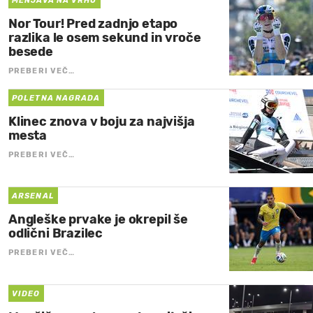
MENJAVA NA VRHU
Nor Tour! Pred zadnjo etapo
razlika le osem sekund in vroče
besede
PREBERI VEČ…
POLETNA NAGRADA
Klinec znova v boju za najvišja
mesta
PREBERI VEČ…
ARSENAL
Angleške prvake je okrepil še
odlični Brazilec
PREBERI VEČ…
VIDEO