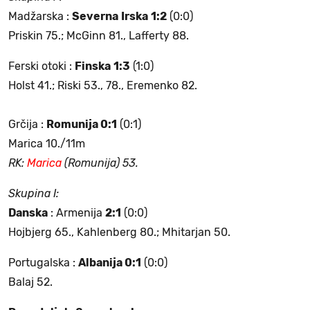
Madžarska :
Severna
Irska
1:2
(0:0)
Priskin 75.; McGinn 81., Lafferty 88.
Ferski otoki :
Finska
1:3
(1:0)
Holst 41.; Riski 53., 78., Eremenko 82.
Grčija :
Romunija 0:1
(0:1)
Marica 10./11m
RK:
Marica
(Romunija) 53.
Skupina I:
Danska
: Armenija
2:1
(0:0)
Hojbjerg 65., Kahlenberg 80.; Mhitarjan 50.
Portugalska :
Albanija 0:1
(0:0)
Balaj 52.