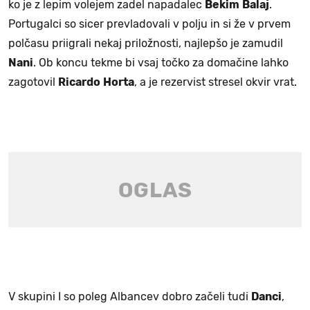
ko je z lepim volejem zadel napadalec
Bekim
Balaj
.
Portugalci so sicer prevladovali v polju in si že v prvem
polčasu priigrali nekaj priložnosti, najlepšo je zamudil
Nani
. Ob koncu tekme bi vsaj točko za domačine lahko
zagotovil
Ricardo
Horta
, a je rezervist stresel okvir vrat.
V skupini I so poleg Albancev dobro začeli tudi
Danci
,