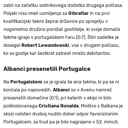
zabil na začetku sodnikovega dodatka drugega polčasa.
Poljaki niso imeli usmiljenja za
Gibraltar
in na prvi
kvalifikacijski tekmi žepne državice po sprejetju v
nogometno družino ponižali gostitelje, ki svoje domače
tekme igrajo v portugalskem Faru (0:7). Štiri zadetke je
dosegel
Robert
Lewandowski
, vse v drugem polčasu,
ko so gostje kar šestkrat zatresli mrežo debitantov.
Albanci presenetili Portugalce
Na
Portugalskem
se je igrala še ena tekma, ki pa se ni
končala po napovedih.
Albanci
so v Aveiru namreč
presenetili domačine (0:1), pri katerih v ekipi ni bilo
poškodovanega
Cristiana
Ronalda
. Moštvo z Balkana je
skozi celoten dvoboj nudilo dober odpor favoriziranim
Portugalcem, za trud pa je bilo nagrajeno v 52. minuti,