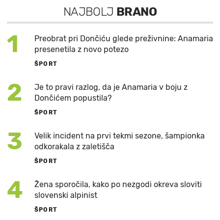
NAJBOLJ
BRANO
1
Preobrat pri Dončiću glede preživnine: Anamaria
presenetila z novo potezo
ŠPORT
2
Je to pravi razlog, da je Anamaria v boju z
Dončićem popustila?
ŠPORT
3
Velik incident na prvi tekmi sezone, šampionka
odkorakala z zaletišča
ŠPORT
4
Žena sporočila, kako po nezgodi okreva sloviti
slovenski alpinist
ŠPORT