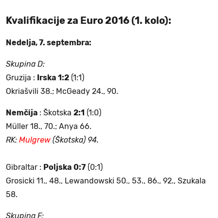
Kvalifikacije za Euro 2016 (1. kolo):
Nedelja, 7. septembra:
Skupina D:
Gruzija :
Irska
1:2
(1:1)
Okriašvili 38.; McGeady 24., 90.
Nemčija
: Škotska
2:1
(1:0)
Müller 18., 70.; Anya 66.
RK:
Mulgrew
(Škotska) 94.
Gibraltar :
Poljska
0:7
(0:1)
Grosicki 11., 48., Lewandowski 50., 53., 86., 92., Szukala
58.
Skupina F: