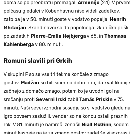
doma so po preobratu premagali
Armenijo
(2:1). V prvem
polčasu gledalci v Köbenhavnu niso videli zadetkov,
zato pa je v 50. minuti goste v vodstvo popeljal
Henrih
Mhitarjan
. Skandinavci so do popolnega izkupička prišli
po zadetkih
Pierre-Emila
Højbjerga
v 65. in
Thomasa
Kahlenberga
v 80. minuti.
Romuni slavili pri Grkih
V skupini F so se vse tri tekme končale z zmago
gostov.
Madžari
so bili sicer na dobri poti, da kvalifikacije
začnejo z domačo zmago, potem ko je uvodni gol na
srečanju proti
Severni
Irski
zabil
Tamás
Priskin
v 75.
minuti. Naši severvzhodni sosedje so si vodstvo glede na
igro povsem zaslužili, vendar so na koncu ostali praznih
rok. V 81. minuti je namreč izenačil
Niall
McGinn
, sedem
minut kasneje pa je za zmago gostov zadel še visokorasli