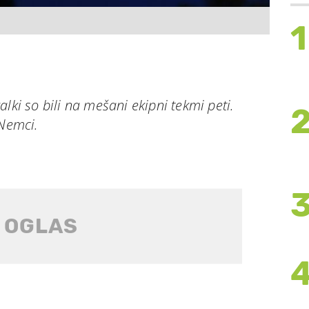
1
lki so bili na mešani ekipni tekmi peti.
 Nemci.