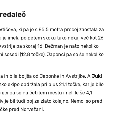
predaleč
la Vtičeva, ki pa je s 85,5 metra precej zaostala za
 je imela po petem skoku tako nekaj več kot 26
Avstrija pa skoraj 16. Dežman je nato nekoliko
 sosedi (12,8 točke), Japonci pa so še nekoliko
a in bila boljša od Japonke in Avstrijke. A
Juki
o ekipo obdržala pri plus 21,1 točke, kar je bilo
rijci pa so na četrtem mestu imeli le še 4,1
 je bil tudi boj za zlato kolajno, Nemci so pred
točke pred Norvežani.