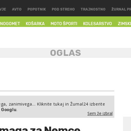
VJE
AVTO
POPOTNIK
POD STREHO
TRAJNOSTNO
ŽURNAL P
NOGOMET
KOŠARKA
MOTO ŠPORTI
KOLESARSTVO
ZIMSK
ega, zanimivega… Kliknite tukaj in Žurnal24 izberite
.
a Googlu
Sem že izbral
 zmaga za Nemce