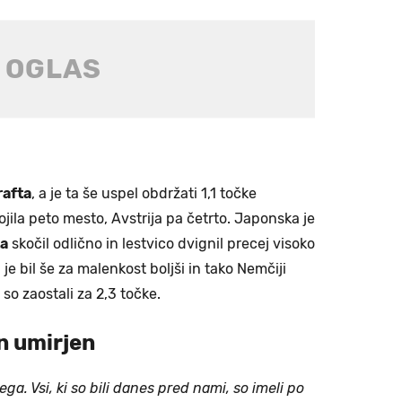
rafta
, a je ta še uspel obdržati 1,1 točke
ojila peto mesto, Avstrija pa četrto. Japonska je
ta
skočil odlično in lestvico dvignil precej visoko
a je bil še za malenkost boljši in tako Nemčiji
 so zaostali za 2,3 točke.
in umirjen
a. Vsi, ki so bili danes pred nami, so imeli po