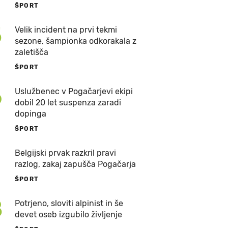
ŠPORT
5
Velik incident na prvi tekmi
sezone, šampionka odkorakala z
zaletišča
ŠPORT
6
Uslužbenec v Pogačarjevi ekipi
dobil 20 let suspenza zaradi
dopinga
ŠPORT
7
Belgijski prvak razkril pravi
razlog, zakaj zapušča Pogačarja
ŠPORT
8
Potrjeno, sloviti alpinist in še
devet oseb izgubilo življenje