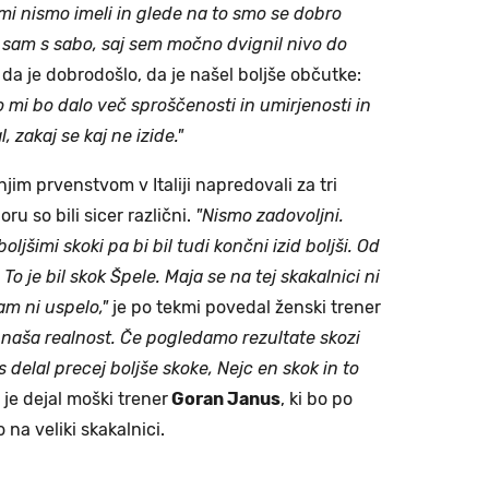
mi nismo imeli in glede na to smo se dobro
n sam s sabo, saj sem močno dvignil nivo do
 da je dobrodošlo, da je našel boljše občutke:
 mi bo dalo več sproščenosti in umirjenosti in
 zakaj se kaj ne izide."
njim prvenstvom v Italiji napredovali za tri
u so bili sicer različni.
"Nismo zadovoljni.
oljšimi skoki pa bi bil tudi končni izid boljši. Od
To je bil skok Špele. Maja se na tej skakalnici ni
nam ni uspelo,"
je po tekmi povedal ženski trener
k naša realnost. Če pogledamo rezultate skozi
es delal precej boljše skoke, Nejc en skok in to
je dejal moški trener
Goran Janus
, ki bo po
 na veliki skakalnici.