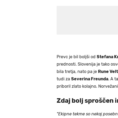
Prevc je bil boljši od
Stefana K
prednosti. Slovenija je tako osv
bila tretja, nato pa je
Rune Vel
tudi za
Severina Freunda
. A t
priboril zlato kolajno. Norvežani
Zdaj bolj sproščen 
"Ekipne tekme so nekaj posebneg