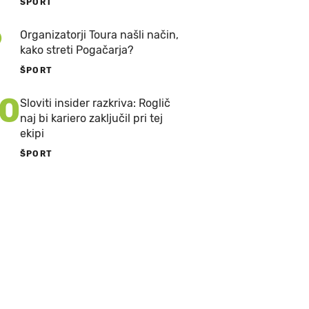
ŠPORT
9
Organizatorji Toura našli način,
kako streti Pogačarja?
ŠPORT
10
Sloviti insider razkriva: Roglič
naj bi kariero zaključil pri tej
ekipi
ŠPORT