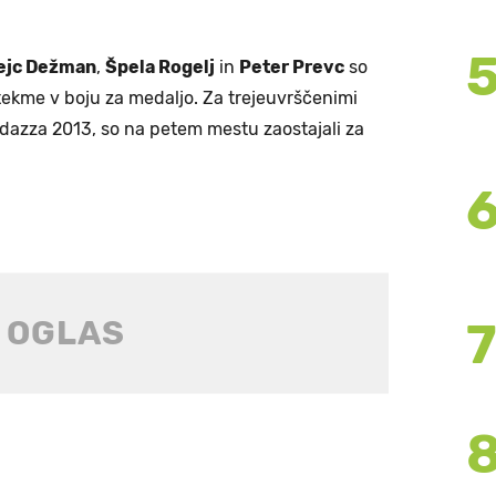
ejc Dežman
,
Špela Rogelj
in
Peter Prevc
so
tekme v boju za medaljo. Za trejeuvrščenimi
edazza 2013, so na petem mestu zaostajali za