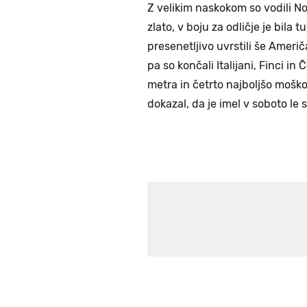
Z velikim naskokom so vodili Nor
zlato, v boju za odličje je bila 
presenetljivo uvrstili še Američ
pa so končali Italijani, Finci in
metra in četrto najboljšo mošk
dokazal, da je imel v soboto le 