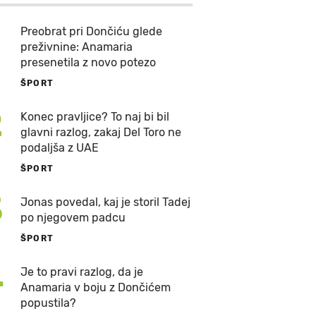
Preobrat pri Dončiću glede
preživnine: Anamaria
presenetila z novo potezo
ŠPORT
2
Konec pravljice? To naj bi bil
glavni razlog, zakaj Del Toro ne
podaljša z UAE
ŠPORT
3
Jonas povedal, kaj je storil Tadej
po njegovem padcu
ŠPORT
4
Je to pravi razlog, da je
Anamaria v boju z Dončićem
popustila?