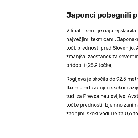
Japonci pobegnili 
V finalni seriji je najprej skoči
največjimi tekmicami. Japonska
točk prednosti pred Slovenijo, 
zmanjšal zaostanek za severnimi
pridobili (28,9 točke).
Rogljeva je skočila do 92,5 metr
Ito
je pred zadnjim skokom azijsk
tudi za Prevca neulovljivo. Avst
točke prednosti. Izjemno zanimiv
zadnjimi skoki vodili le za 0,6 