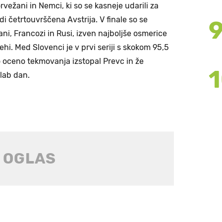
vežani in Nemci, ki so se kasneje udarili za
tudi četrtouvrščena Avstrija. V finale so se
ani, Francozi in Rusi, izven najboljše osmerice
 Čehi. Med Slovenci je v prvi seriji s skokom 95,5
o oceno tekmovanja izstopal Prevc in že
slab dan.