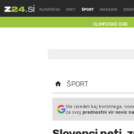
SLOVENIJA
SVET
ŠPORT
MAGAZIN
ZDRA
OLIMPIJSKE IGRE
ŠPORT
Ste izvedeli kaj koristnega, nov
za svoj
prednostni vir novic n
Slovenci peti,