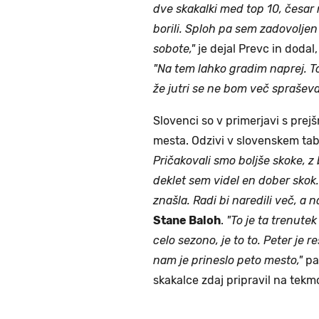
dve skakalki med top 10, česar 
borili. Sploh pa sem zadovolje
sobote,"
je dejal Prevc in dodal,
"Na tem lahko gradim naprej. To
že jutri se ne bom več spraševal,
Slovenci so v primerjavi s prejš
mesta. Odzivi v slovenskem tabor
Pričakovali smo boljše skoke, z b
deklet sem videl en dober skok. 
znašla. Radi bi naredili več, a 
Stane Baloh
.
"To je ta trenute
celo sezono, je to to. Peter je r
nam je prineslo peto mesto,"
pa 
skakalce zdaj pripravil na tekmo