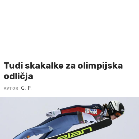
MOJ SANJ
Tudi skakalke za olimpijska
odličja
G. P.
AVTOR