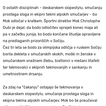
O ostalih disciplinah – deskarskem slopestylu, smučanju
prostega sloga in ekipni tekmi alpskih smučarjev – bo
Mok odločal v kratkem. Športni direktor Mok Christophe
Dubi je dejal, da bodo odločitev sprejeli konec maja ali
pa v začetku junija, ko bodo končane študije opravljene
na predlaganih prizoriščih v Sočiju.
Čez tri leta se bodo za olimpijska odličja v ruskem Sočiju
borila dekleta v smučarskih skokih, moški in ženske v
smučarskem snežnem žlebu, biatlonci v mešani štafeti
ter tekmovalci v ekipnih tekmovanjih v sankanju in
umetnostnem drsanju.
Za zdaj na "čakanju" ostajajo še tekmovanja v
deskarskem slopestylu, smučanje prostega sloga in
ekipna tekma alpskih smučarjev. Mok bo še preučeval