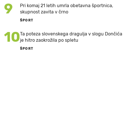
9
Pri komaj 21 letih umrla obetavna športnica,
skupnost zavita v črno
ŠPORT
10
Ta poteza slovenskega dragulja v slogu Dončića
je hitro zaokrožila po spletu
ŠPORT