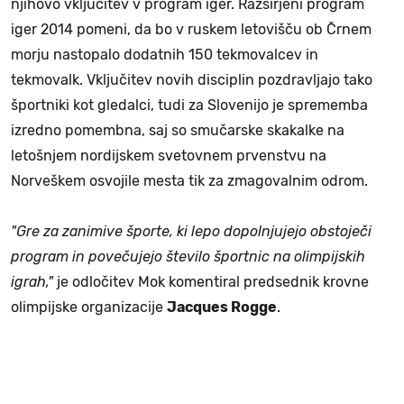
njihovo vključitev v program iger. Razširjeni program
iger 2014 pomeni, da bo v ruskem letovišču ob Črnem
morju nastopalo dodatnih 150 tekmovalcev in
tekmovalk. Vključitev novih disciplin pozdravljajo tako
športniki kot gledalci, tudi za Slovenijo je sprememba
izredno pomembna, saj so smučarske skakalke na
letošnjem nordijskem svetovnem prvenstvu na
Norveškem osvojile mesta tik za zmagovalnim odrom.
"Gre za zanimive športe, ki lepo dopolnjujejo obstoječi
program in povečujejo število športnic na olimpijskih
igrah,"
je odločitev Mok komentiral predsednik krovne
olimpijske organizacije
Jacques Rogge
.