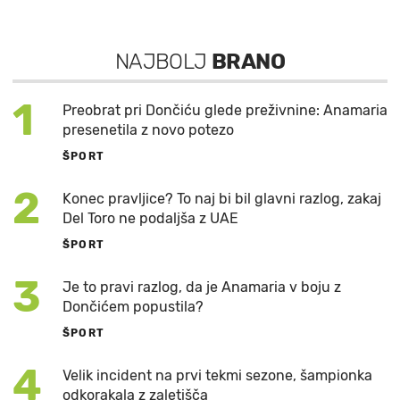
NAJBOLJ
BRANO
1
Preobrat pri Dončiću glede preživnine: Anamaria
presenetila z novo potezo
ŠPORT
2
Konec pravljice? To naj bi bil glavni razlog, zakaj
Del Toro ne podaljša z UAE
ŠPORT
3
Je to pravi razlog, da je Anamaria v boju z
Dončićem popustila?
ŠPORT
4
Velik incident na prvi tekmi sezone, šampionka
odkorakala z zaletišča