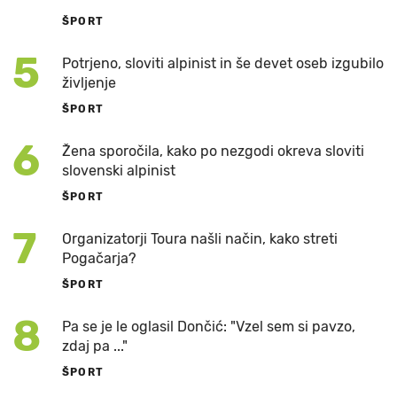
ŠPORT
5
Potrjeno, sloviti alpinist in še devet oseb izgubilo
življenje
ŠPORT
6
Žena sporočila, kako po nezgodi okreva sloviti
slovenski alpinist
ŠPORT
7
Organizatorji Toura našli način, kako streti
Pogačarja?
ŠPORT
8
Pa se je le oglasil Dončić: "Vzel sem si pavzo,
zdaj pa ..."
ŠPORT