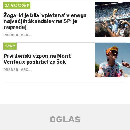
ZA MILIJONE
Žoga, ki je bila 'vpletena' v enega
največjih škandalov na SP, je
naprodaj
PREBERI VEČ…
TOUR
Prvi ženski vzpon na Mont
Ventoux poskrbel za šok
PREBERI VEČ…