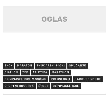
SKOK
MARATON
SMUČARSKI SKOKI
SMUČANJE
BIATLON
TEK
ATLETIKA
MARATHON
OLIMPIJSKE IGRE V SOČIJU
PREDSEDNIK
JACQUES ROGGE
ŠPORTNI DOGODEK
ŠPORT
OLIMPIJSKE IGRE