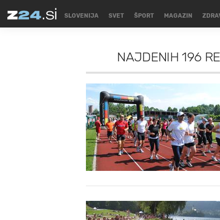
SLOVENIJA
SVET
ŠPORT
MAGAZIN
ZDRA
NAJDENIH
196 R