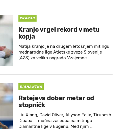
KRANJC
Kranjc vrgel rekord v metu
kopja
Matija Kranjc je na drugem letošnjem mitingu
mednarodne lige Atletske zveze Slovenije
(AZS) za veliko nagrado Vzajemne …
DIAMANTNA
Ratejeva dober meter od
stopničk
Liu Xiang, David Oliver, Allyson Felix, Tirunesh
Dibaba ... močna zasedba na mitingu
Diamantne lige v Eugenu. Med njim …