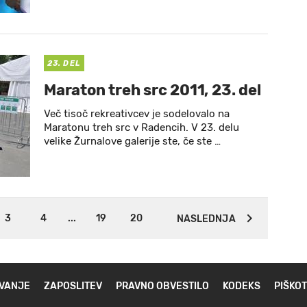
23. DEL
Maraton treh src 2011, 23. del
Več tisoč rekreativcev je sodelovalo na
Maratonu treh src v Radencih. V 23. delu
velike Žurnalove galerije ste, če ste …
3
4
...
19
20
NASLEDNJA
VANJE
ZAPOSLITEV
PRAVNO OBVESTILO
KODEKS
PIŠKOT