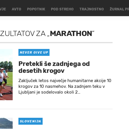
VJE
AVTO
POPOTNIK
POD STREHO
TRAJNOSTNO
ŽURNAL P
EZULTATOV
ZA
„
MARATHON
”
NEVER GIVE UP
Pretekli še zadnjega od
desetih krogov
Zaključek letos največje humanitarne akcije 10
krogov za 10 nasmehov. Na zadnjem teku v
Ljubljani je sodelovalo okoli 2…
SLOVENIJA