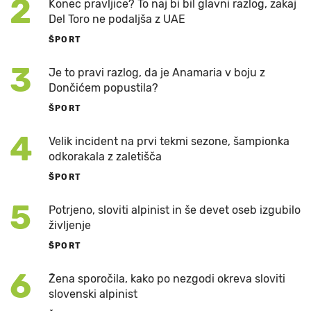
2
Konec pravljice? To naj bi bil glavni razlog, zakaj
Del Toro ne podaljša z UAE
ŠPORT
3
Je to pravi razlog, da je Anamaria v boju z
Dončićem popustila?
ŠPORT
4
Velik incident na prvi tekmi sezone, šampionka
odkorakala z zaletišča
ŠPORT
5
Potrjeno, sloviti alpinist in še devet oseb izgubilo
življenje
ŠPORT
6
Žena sporočila, kako po nezgodi okreva sloviti
slovenski alpinist