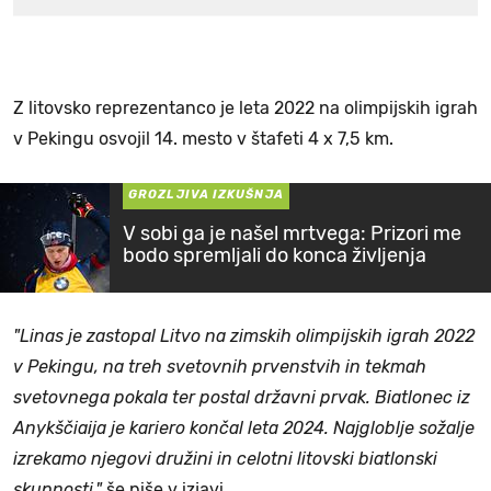
Z litovsko reprezentanco je leta 2022 na olimpijskih igrah
v Pekingu osvojil 14. mesto v štafeti 4 x 7,5 km.
GROZLJIVA IZKUŠNJA
V sobi ga je našel mrtvega: Prizori me
bodo spremljali do konca življenja
"Linas je zastopal Litvo na zimskih olimpijskih igrah 2022
v Pekingu, na treh svetovnih prvenstvih in tekmah
svetovnega pokala ter postal državni prvak. Biatlonec iz
Anykščiaija je kariero končal leta 2024. Najgloblje sožalje
izrekamo njegovi družini in celotni litovski biatlonski
skupnosti,"
še piše v izjavi.