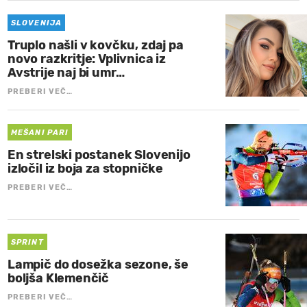
SLOVENIJA
Truplo našli v kovčku, zdaj pa
novo razkritje: Vplivnica iz
Avstrije naj bi umr…
PREBERI VEČ…
MEŠANI PARI
En strelski postanek Slovenijo
izločil iz boja za stopničke
PREBERI VEČ…
SPRINT
Lampič do dosežka sezone, še
boljša Klemenčič
PREBERI VEČ…