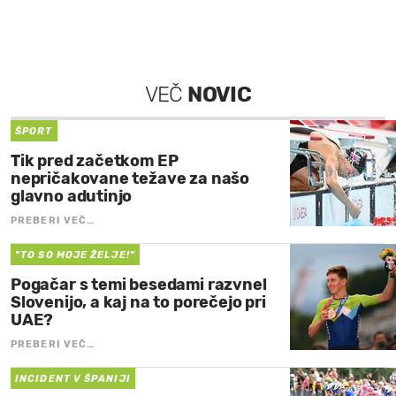
VEČ
NOVIC
ŠPORT
Tik pred začetkom EP
nepričakovane težave za našo
glavno adutinjo
PREBERI VEČ…
"TO SO MOJE ŽELJE!"
Pogačar s temi besedami razvnel
Slovenijo, a kaj na to porečejo pri
UAE?
PREBERI VEČ…
INCIDENT V ŠPANIJI