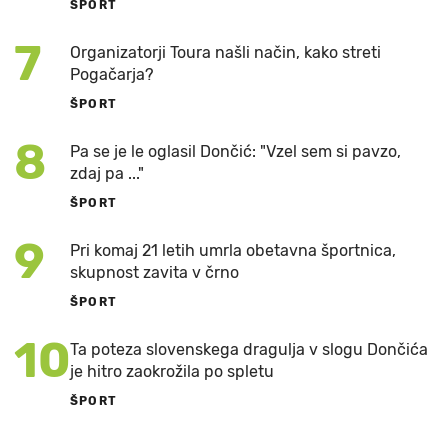
ŠPORT
7
Organizatorji Toura našli način, kako streti
Pogačarja?
ŠPORT
8
Pa se je le oglasil Dončić: "Vzel sem si pavzo,
zdaj pa ..."
ŠPORT
9
Pri komaj 21 letih umrla obetavna športnica,
skupnost zavita v črno
ŠPORT
10
Ta poteza slovenskega dragulja v slogu Dončića
je hitro zaokrožila po spletu
ŠPORT