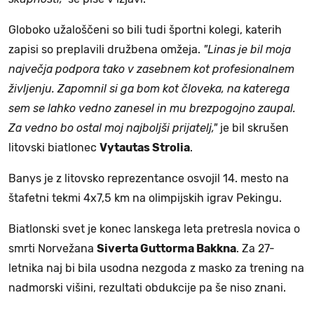
Globoko užaloščeni so bili tudi športni kolegi, katerih
zapisi so preplavili družbena omžeja.
"Linas je bil moja
največja podpora tako v zasebnem kot profesionalnem
življenju. Zapomnil si ga bom kot človeka, na katerega
sem se lahko vedno zanesel in mu brezpogojno zaupal.
Za vedno bo ostal moj najboljši prijatelj,"
je bil skrušen
litovski biatlonec
Vytautas Strolia
.
Banys je z litovsko reprezentance osvojil 14. mesto na
štafetni tekmi 4x7,5 km na olimpijskih igrav Pekingu.
Biatlonski svet je konec lanskega leta pretresla novica o
smrti Norvežana
Siverta Guttorma Bakkna
. Za 27-
letnika naj bi bila usodna nezgoda z masko za trening na
nadmorski višini, rezultati obdukcije pa še niso znani.