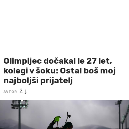
MOJ SANJ
Olimpijec dočakal le 27 let,
kolegi v šoku: Ostal boš moj
najboljši prijatelj
Ž. J.
AVTOR