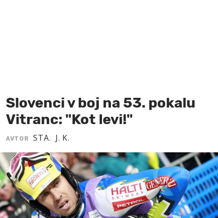
MOJ SANJ
Slovenci v boj na 53. pokalu
Vitranc: "Kot levi!"
STA
J. K.
AVTOR
,