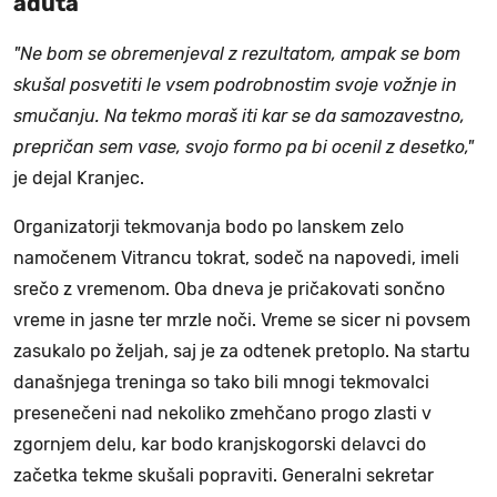
aduta
"Ne bom se obremenjeval z rezultatom, ampak se bom
skušal posvetiti le vsem podrobnostim svoje vožnje in
smučanju. Na tekmo moraš iti kar se da samozavestno,
prepričan sem vase, svojo formo pa bi ocenil z desetko,"
je dejal Kranjec.
Organizatorji tekmovanja bodo po lanskem zelo
namočenem Vitrancu tokrat, sodeč na napovedi, imeli
srečo z vremenom. Oba dneva je pričakovati sončno
vreme in jasne ter mrzle noči. Vreme se sicer ni povsem
zasukalo po željah, saj je za odtenek pretoplo. Na startu
današnjega treninga so tako bili mnogi tekmovalci
presenečeni nad nekoliko zmehčano progo zlasti v
zgornjem delu, kar bodo kranjskogorski delavci do
začetka tekme skušali popraviti. Generalni sekretar