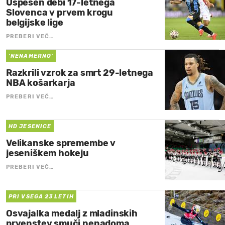
Uspešen debi 17-letnega
Slovenca v prvem krogu
belgijske lige
PREBERI VEČ…
'NENAMERNO'
Razkrili vzrok za smrt 29-letnega
NBA košarkarja
PREBERI VEČ…
HD JESENICE
Velikanske spremembe v
jeseniškem hokeju
PREBERI VEČ…
PRI VSEGA 23 LETIH
Osvajalka medalj z mladinskih
prvenstev smuči nenadoma