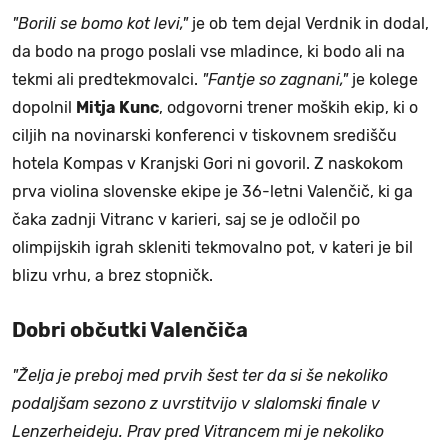
"Borili se bomo kot levi,"
je ob tem dejal Verdnik in dodal,
da bodo na progo poslali vse mladince, ki bodo ali na
tekmi ali predtekmovalci.
"Fantje so zagnani,"
je kolege
dopolnil
Mitja
Kunc
, odgovorni trener moških ekip, ki o
ciljih na novinarski konferenci v tiskovnem središču
hotela Kompas v Kranjski Gori ni govoril. Z naskokom
prva violina slovenske ekipe je 36-letni Valenčič, ki ga
čaka zadnji Vitranc v karieri, saj se je odločil po
olimpijskih igrah skleniti tekmovalno pot, v kateri je bil
blizu vrhu, a brez stopničk.
Dobri občutki Valenčiča
"Želja je preboj med prvih šest ter da si še nekoliko
podaljšam sezono z uvrstitvijo v slalomski finale v
Lenzerheideju. Prav pred Vitrancem mi je nekoliko