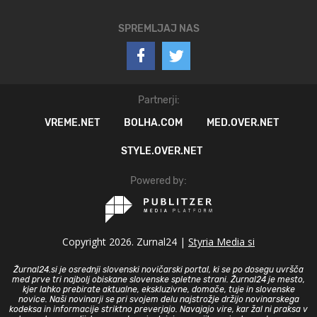
SPREMLJAJ NAS
Partnerji:
VREME.NET
BOLHA.COM
MED.OVER.NET
STYLE.OVER.NET
Powered by:
Copyright 2026. Zurnal24 |
Styria Media si
Žurnal24.si je osrednji slovenski novičarski portal, ki se po dosegu uvršča
med prve tri najbolj obiskane slovenske spletne strani. Žurnal24 je mesto,
kjer lahko prebirate aktualne, ekskluzivne, domače, tuje in slovenske
novice. Naši novinarji se pri svojem delu najstrožje držijo novinarskega
kodeksa in informacije striktno preverjajo. Navajajo vire, kar žal ni praksa v