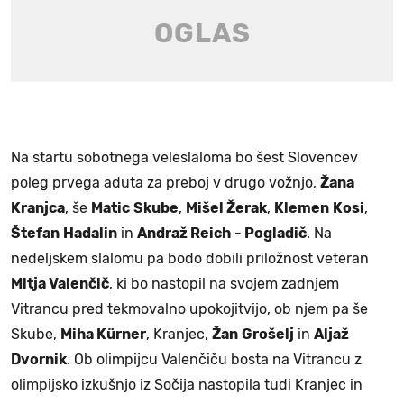
Na startu sobotnega veleslaloma bo šest Slovencev
poleg prvega aduta za preboj v drugo vožnjo,
Žana
Kranjca
, še
Matic
Skube
,
Mišel Žerak
,
Klemen
Kosi
,
Štefan
Hadalin
in
Andraž Reich
- Pogladič
. Na
nedeljskem slalomu pa bodo dobili priložnost veteran
Mitja Valenčič
, ki bo nastopil na svojem zadnjem
Vitrancu pred tekmovalno upokojitvijo, ob njem pa še
Skube,
Miha Kürner
, Kranjec,
Žan
Grošelj
in
Aljaž
Dvornik
. Ob olimpijcu Valenčiču bosta na Vitrancu z
olimpijsko izkušnjo iz Sočija nastopila tudi Kranjec in