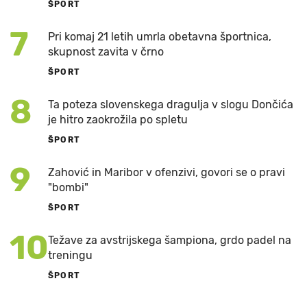
ŠPORT
7
Pri komaj 21 letih umrla obetavna športnica,
skupnost zavita v črno
ŠPORT
8
Ta poteza slovenskega dragulja v slogu Dončića
je hitro zaokrožila po spletu
ŠPORT
9
Zahović in Maribor v ofenzivi, govori se o pravi
"bombi"
ŠPORT
10
Težave za avstrijskega šampiona, grdo padel na
treningu
ŠPORT