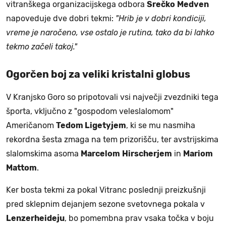
vitranškega organizacijskega odbora
Srečko
Medven
napoveduje dve dobri tekmi:
"Hrib je v dobri kondiciji,
vreme je naročeno, vse ostalo je rutina, tako da bi lahko
tekmo začeli takoj."
Ogorčen boj za veliki kristalni globus
V Kranjsko Goro so pripotovali vsi največji zvezdniki tega
športa, vključno z "gospodom veleslalomom"
Američanom
Tedom Ligetyjem
, ki se mu nasmiha
rekordna šesta zmaga na tem prizorišču, ter avstrijskima
slalomskima asoma
Marcelom
Hirscherjem
in
Mariom
Mattom
.
Ker bosta tekmi za pokal Vitranc poslednji preizkušnji
pred sklepnim dejanjem sezone svetovnega pokala v
Lenzerheideju
, bo pomembna prav vsaka točka v boju