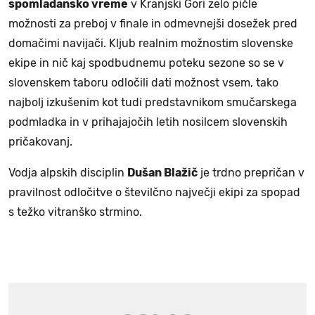
spomladansko vreme
v Kranjski Gori zelo pičle
možnosti za preboj v finale in odmevnejši dosežek pred
domačimi navijači. Kljub realnim možnostim slovenske
ekipe in nič kaj spodbudnemu poteku sezone so se v
slovenskem taboru odločili dati možnost vsem, tako
najbolj izkušenim kot tudi predstavnikom smučarskega
podmladka in v prihajajočih letih nosilcem slovenskih
pričakovanj.
Vodja alpskih disciplin
Dušan Blažič
je trdno prepričan v
pravilnost odločitve o številčno največji ekipi za spopad
s težko vitranško strmino.