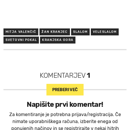
MITJA VALENČIČ
ŽAN KRANJEC
SLALOM
VELESLALOM
SVETOVNI POKAL
KRANJSKA GORA
KOMENTARJEV
1
PREBERI VEČ
Napišite prvi komentar!
Za komentiranje je potrebna prijava/registracija. Če
nimate uporabniškega računa, izberite enega od
ponujenih načinov in se registrirajte v nekaj hitrih