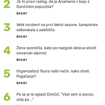
2
Je to pravi razlog, da je Anamaria v boju z
Dončićem popustila?
ŠPORT
3
Velik incident na prvi tekmi sezone, šampionka
odkorakala z zaletišča
ŠPORT
4
Žena sporočila, kako po nezgodi okreva sloviti
slovenski alpinist
ŠPORT
5
Organizatorji Toura našli način, kako streti
Pogačarja?
ŠPORT
6
Pa se je le oglasil Dončić: "Vzel sem si pavzo,
zdaj pa ..."