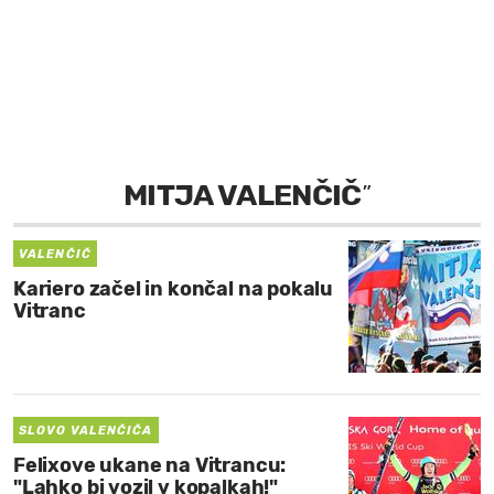
MOJ SANJ
MITJA VALENČIČ
”
VALENČIČ
Kariero začel in končal na pokalu
Vitranc
SLOVO VALENČIČA
Felixove ukane na Vitrancu:
"Lahko bi vozil v kopalkah!"