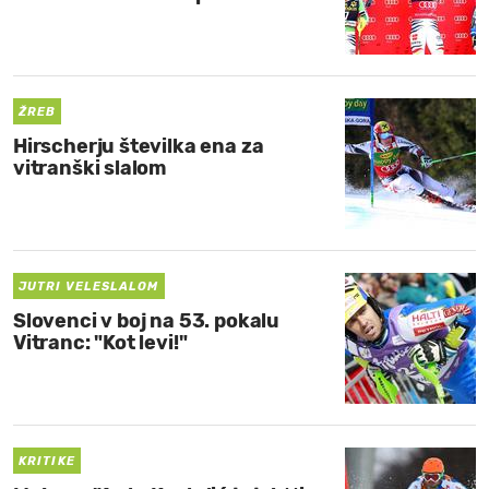
ŽREB
Hirscherju številka ena za
vitranški slalom
JUTRI VELESLALOM
Slovenci v boj na 53. pokalu
Vitranc: "Kot levi!"
KRITIKE