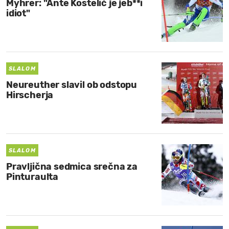
Myhrer: "Ante Kostelić je jeb**i
idiot"
SLALOM
Neureuther slavil ob odstopu
Hirscherja
SLALOM
Pravljična sedmica srečna za
Pinturaulta