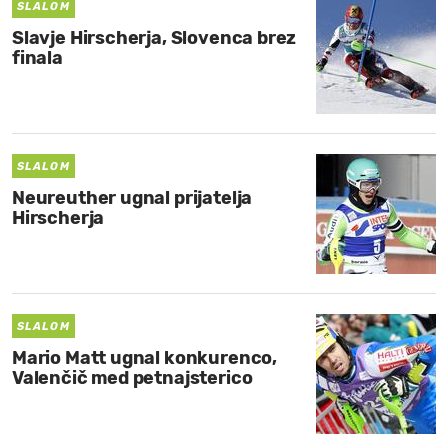
SLALOM
Slavje Hirscherja, Slovenca brez
finala
SLALOM
Neureuther ugnal prijatelja
Hirscherja
SLALOM
Mario Matt ugnal konkurenco,
Valenčič med petnajsterico