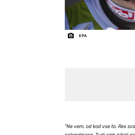
EPA
"Ne vem, od kod vse to. Res sva 
nelegalnega. Tudi sam nikoli ni