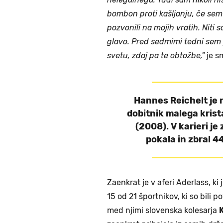
bombon proti kašljanju, če sem g
pozvonili na mojih vratih. Niti s
glavo. Pred sedmimi tedni sem 
svetu, zdaj pa te obtožbe,"
je s
Hannes Reichelt je 
dobitnik malega kris
(2008). V karieri j
pokala in zbral 4
Zaenkrat je v aferi Aderlass, ki
15 od 21 športnikov, ki so bili 
med njimi slovenska kolesarja
K