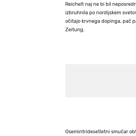
Reichelt naj ne bi bil neposred
izbruhnila po nordijskem svet
očitajo krvnega dopinga, pač pa
Zeitung.
Osemintridesetletni smučar obto