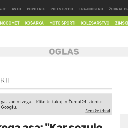
VJE
AVTO
POPOTNIK
POD STREHO
TRAJNOSTNO
ŽURNAL P
NOGOMET
KOŠARKA
MOTO ŠPORTI
KOLESARSTVO
ZIMSK
RTI
ega, zanimivega… Kliknite tukaj in Žurnal24 izberite
.
a Googlu
Sem že izbral
kega asa: "Kar sezulo