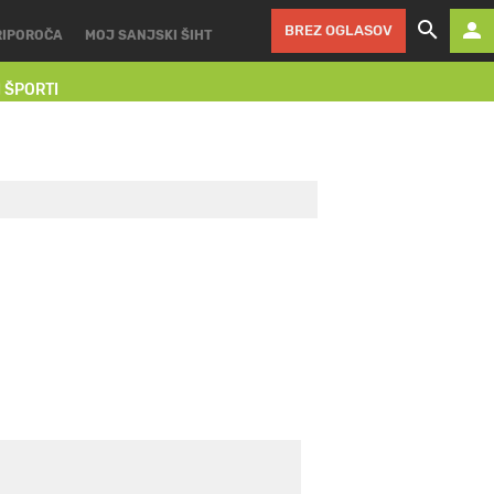
BREZ OGLASOV
RIPOROČA
MOJ SANJSKI ŠIHT
I ŠPORTI