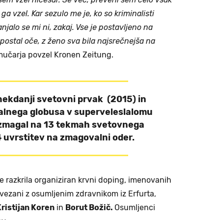
a vzel. Kar sezulo me je, ko so kriminalisti
anjalo se mi ni, zakaj. Vse je postavljeno na
postal oče, z ženo sva bila najsrečnejša na
mučarja povzel Kronen Zeitung.
nekdanji svetovni prvak (2015) in
talnega globusa v superveleslalomu
e zmagal na 13 tekmah svetovnega
4 uvrstitev na zmagovalni oder.
 je razkrila organiziran krvni doping, imenovanih
povezani z osumljenim zdravnikom iz Erfurta,
ristijan Koren
in
Borut Božič.
Osumljenci