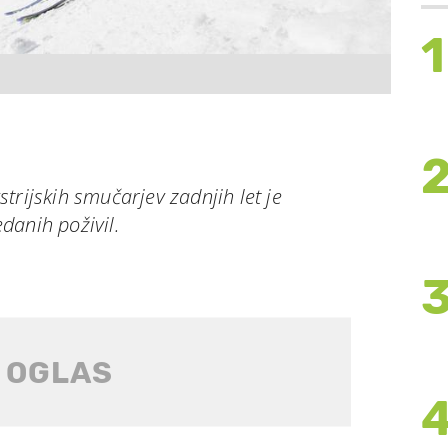
1
trijskih smučarjev zadnjih let je
danih poživil.