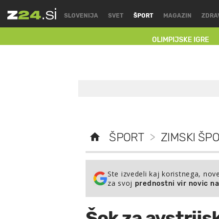
SLOVENIJA
SVET
ŠPORT
MAGAZIN
ZDRA
OLIMPIJSKE IGRE
ŠPORT
>
ZIMSKI ŠPO
Ste izvedeli kaj koristnega, nov
za svoj
prednostni vir novic n
Šok za avstrijs