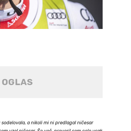
sodelovala, a nikoli mi ni predlagal ničesar
sem vzel ničesar. Še več, preveril sem celo vsak