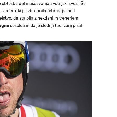
 obtožbe del maščevanja avstrijski zvezi. Še
 z afero, ki je izbruhnila februarja med
jstvo, da sta bila z nekdanjim trenerjem
logne
sošolca in da je slednji tudi zanj pisal