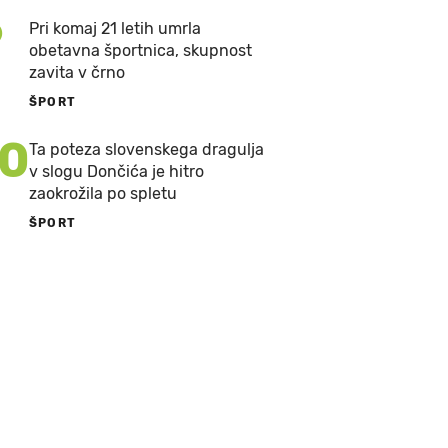
9
Pri komaj 21 letih umrla
obetavna športnica, skupnost
zavita v črno
ŠPORT
10
Ta poteza slovenskega dragulja
v slogu Dončića je hitro
zaokrožila po spletu
ŠPORT