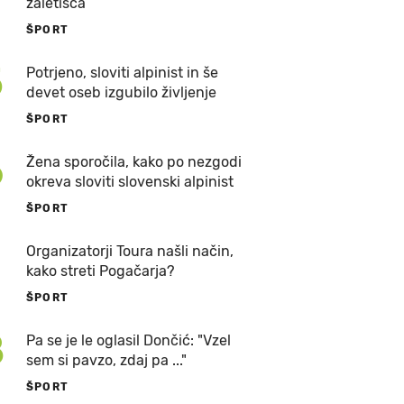
zaletišča
ŠPORT
5
Potrjeno, sloviti alpinist in še
devet oseb izgubilo življenje
ŠPORT
6
Žena sporočila, kako po nezgodi
okreva sloviti slovenski alpinist
ŠPORT
7
Organizatorji Toura našli način,
kako streti Pogačarja?
ŠPORT
8
Pa se je le oglasil Dončić: "Vzel
sem si pavzo, zdaj pa ..."
ŠPORT