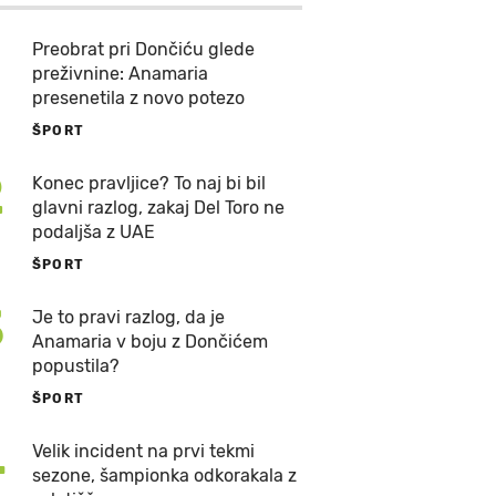
Preobrat pri Dončiću glede
preživnine: Anamaria
presenetila z novo potezo
ŠPORT
2
Konec pravljice? To naj bi bil
glavni razlog, zakaj Del Toro ne
podaljša z UAE
ŠPORT
3
Je to pravi razlog, da je
Anamaria v boju z Dončićem
popustila?
ŠPORT
4
Velik incident na prvi tekmi
sezone, šampionka odkorakala z