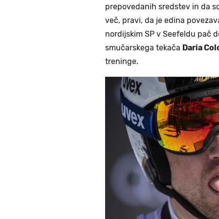
prepovedanih sredstev in da so
več, pravi, da je edina povezava
nordijskim SP v Seefeldu pač de
smučarskega tekača
Daria Co
treninge.