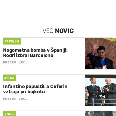
VEČ
NOVIC
TRŽNICA
Nogometna bomba v Španiji:
Rodri izbral Barcelono
PREBERI VEČ…
BITKA
Infantino popustil, a Čeferin
vztraja pri bojkotu
PREBERI VEČ…
VIDEO