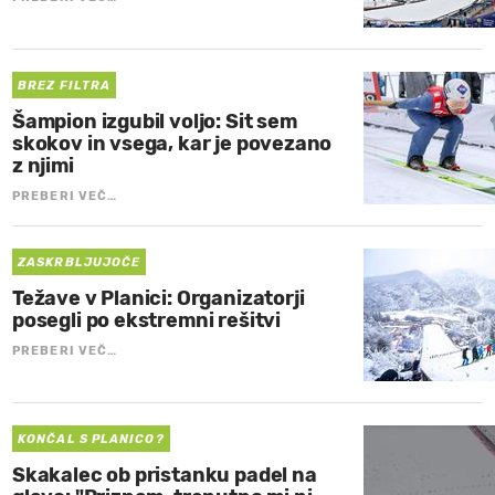
BREZ FILTRA
Šampion izgubil voljo: Sit sem
skokov in vsega, kar je povezano
z njimi
PREBERI VEČ…
ZASKRBLJUJOČE
Težave v Planici: Organizatorji
posegli po ekstremni rešitvi
PREBERI VEČ…
KONČAL S PLANICO?
Skakalec ob pristanku padel na