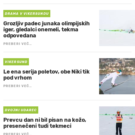
DRAMA V VIKERSUNDU
Grozljiv padec junaka olimpijskih
iger, gledalci onemeli, tekma
odpovedana
PREBERI VEČ…
VIKERSUND
Le ena serija poletov, obe Niki tik
pod vrhom
PREBERI VEČ…
DVOJNI UDAREC
Prevcu dan ni bil pisan na kožo,
presenečeni tudi tekmeci
PREBERI VEČ…