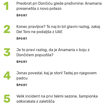
1
Preobrat pri Dončiću glede preživnine: Anamaria
presenetila z novo potezo
ŠPORT
2
Konec pravljice? To naj bi bil glavni razlog, zakaj
Del Toro ne podaljša z UAE
ŠPORT
3
Je to pravi razlog, da je Anamaria v boju z
Dončićem popustila?
ŠPORT
4
Jonas povedal, kaj je storil Tadej po njegovem
padcu
ŠPORT
5
Velik incident na prvi tekmi sezone, šampionka
odkorakala z zaletišča