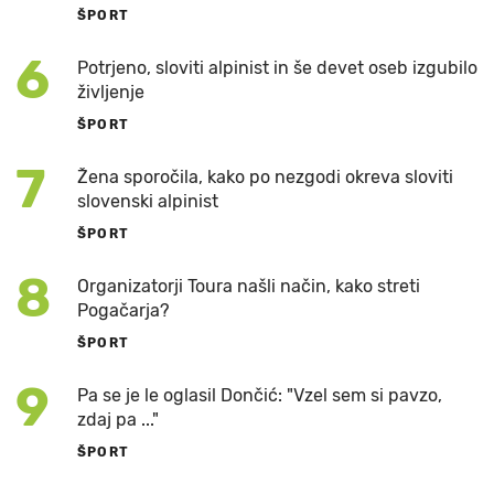
ŠPORT
6
Potrjeno, sloviti alpinist in še devet oseb izgubilo
življenje
ŠPORT
7
Žena sporočila, kako po nezgodi okreva sloviti
slovenski alpinist
ŠPORT
8
Organizatorji Toura našli način, kako streti
Pogačarja?
ŠPORT
9
Pa se je le oglasil Dončić: "Vzel sem si pavzo,
zdaj pa ..."
ŠPORT