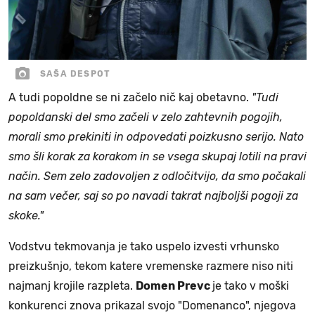
SAŠA DESPOT
A tudi popoldne se ni začelo nič kaj obetavno.
"
Tudi
popoldanski del smo začeli v zelo zahtevnih pogojih,
morali smo prekiniti in odpovedati poizkusno serijo. Nato
smo šli korak za korakom in se vsega skupaj lotili na pravi
način. Sem zelo zadovoljen z odločitvijo, da smo počakali
na sam večer, saj so po navadi takrat najboljši pogoji za
skoke."
Vodstvu tekmovanja je tako uspelo izvesti vrhunsko
preizkušnjo, tekom katere vremenske razmere niso niti
najmanj krojile razpleta.
Domen Prevc
je tako v moški
konkurenci znova prikazal svojo "Domenanco", njegova