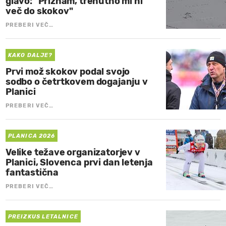
glavo: "Priznam, trenutno mi ni
več do skokov"
PREBERI VEČ…
KAKO DALJE?
Prvi mož skokov podal svojo
sodbo o četrtkovem dogajanju v
Planici
PREBERI VEČ…
PLANICA 2026
Velike težave organizatorjev v
Planici, Slovenca prvi dan letenja
fantastična
PREBERI VEČ…
PREIZKUS LETALNICE