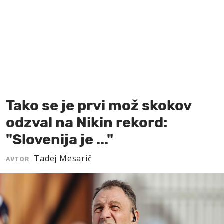
MOJ SANJ
Tako se je prvi mož skokov
odzval na Nikin rekord:
"Slovenija je ..."
Tadej Mesarič
AVTOR