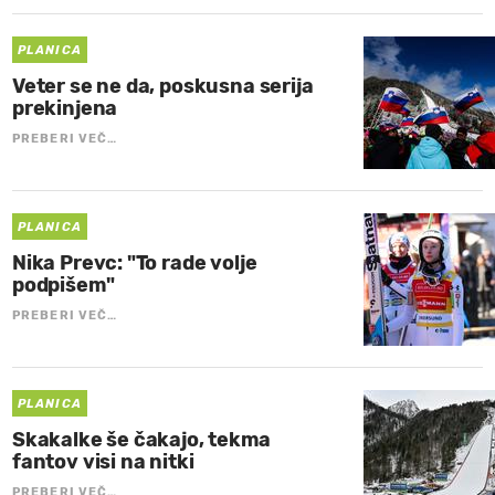
PLANICA
Veter se ne da, poskusna serija
prekinjena
PREBERI VEČ…
PLANICA
Nika Prevc: "To rade volje
podpišem"
PREBERI VEČ…
PLANICA
Skakalke še čakajo, tekma
fantov visi na nitki
PREBERI VEČ…