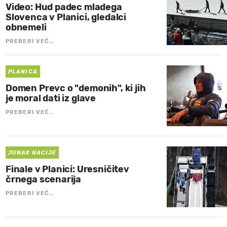
Video: Hud padec mladega
Slovenca v Planici, gledalci
obnemeli
PREBERI VEČ…
PLANICA
Domen Prevc o "demonih", ki jih
je moral dati iz glave
PREBERI VEČ…
JUNAK NACIJE
Finale v Planici: Uresničitev
črnega scenarija
PREBERI VEČ…