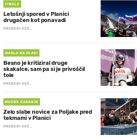
FINALE
Letošnji spored v Planici
drugačen kot ponavadi
PREBERI VEČ…
MASLO NA GLAVI
Besno je kritiziral druge
skakalce, sam pa si je privoščil
tole
PREBERI VEČ…
MUČNO ČAKANJE
Zelo slabe novice za Poljake pred
tekmami v Planici
PREBERI VEČ…