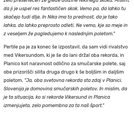
zelo presenečen že glede dolžine Nikinega skoka. Mislim,
da ji je uspel res fantastičen skok. Vemo pa, da lahko tu
skačejo tudi dlje. In Nika ima to prednost, da je tako
lahka, da lahko preprosto odleti. Ne vemo, kje so meje in
z veseljem že pogledujemo k naslednjim poletom."
Pertile pa je za konec še izpostavil, da sam vidi rivalstvo
med Vikersundom, ki je še do lani držal oba rekorda, in
Planico kot naravnost odlično za smučarske polete, saj
obe prizorišči silita druga drugo k še boljšim in daljšim
poletom.
"Ja, oba svetovna rekorda sta zdaj v Planici.
Slovenija je domovina smučarskih poletov. In mislim, da
je ta situacija, ko si rekorde Vikersund in Planica
izmenjujeta, zelo pomembna za ta naš šport."