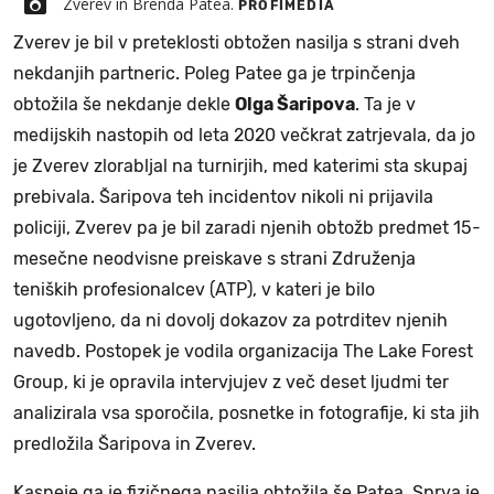
Zverev in Brenda Patea.
PROFIMEDIA
Zverev je bil v preteklosti obtožen nasilja s strani dveh
nekdanjih partneric. Poleg Patee ga je trpinčenja
obtožila še nekdanje dekle
Olga Šaripova
. Ta je v
medijskih nastopih od leta 2020 večkrat zatrjevala, da jo
je Zverev zlorabljal na turnirjih, med katerimi sta skupaj
prebivala. Šaripova teh incidentov nikoli ni prijavila
policiji, Zverev pa je bil zaradi njenih obtožb predmet 15-
mesečne neodvisne preiskave s strani Združenja
teniških profesionalcev (ATP), v kateri je bilo
ugotovljeno, da ni dovolj dokazov za potrditev njenih
navedb. Postopek je vodila organizacija The Lake Forest
Group, ki je opravila intervjujev z več deset ljudmi ter
analizirala vsa sporočila, posnetke in fotografije, ki sta jih
predložila Šaripova in Zverev.
Kasneje ga je fizičnega nasilja obtožila še Patea. Sprva je