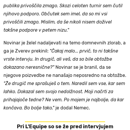
publika privoščila zmago. Skozi celoten turnir sem čutil
njihovo podporo. Občutek sem imel, da so mi vsi
privoščili zmago. Mislim, da še nikoli nisem doživel
takšne podpore v petem nizu."
Novinar je želel nadaljevati na temo domnevnih zlorab, a
ga je Zverev prekinil:
"Čakaj malo... prvič, to ni takšne
vrste intervju. In drugič, ali veš, da so bile obtožbe
dokazano neresnične?"
Novinar se je branil, da se
njegove poizvedbe ne nanašajo neposredno na obtožbe.
"Že drugič me sprašuješ o tem. Naredil sem vse, kar sem
lahko. Dokazal sem svojo nedolžnost. Moji načrti za
prihajajoče tedne? Ne vem. Po mojem je najbolje, da kar
končava. Bo bolje tako,"
je dodal Nemec.
Pri L'Equipe so se že pred intervjujem