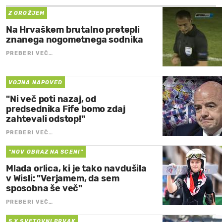
Z OROŽJEM
Na Hrvaškem brutalno pretepli
znanega nogometnega sodnika
PREBERI VEČ…
VOJNA NAPOVED
"Ni več poti nazaj, od
predsednika Fife bomo zdaj
zahtevali odstop!"
PREBERI VEČ…
"NOV OBRAZ NA SCENI"
Mlada orlica, ki je tako navdušila
v Wisli: "Verjamem, da sem
sposobna še več"
PREBERI VEČ…
5 X SVETOVNI PRVAK