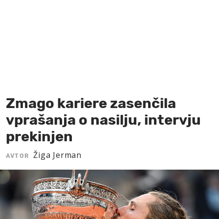
MOJ SANJ
Zmago kariere zasenčila
vprašanja o nasilju, intervju
prekinjen
Žiga Jerman
AVTOR