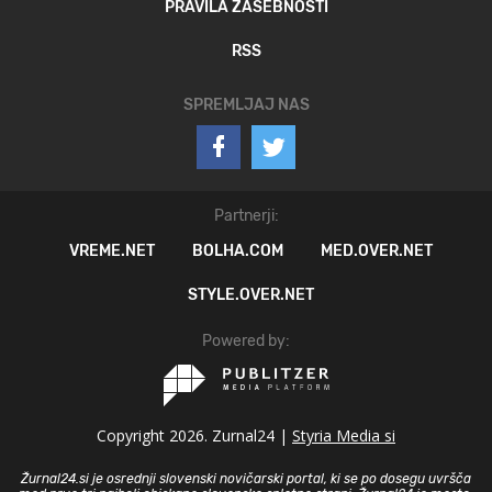
PRAVILA ZASEBNOSTI
RSS
SPREMLJAJ NAS
Partnerji:
VREME.NET
BOLHA.COM
MED.OVER.NET
STYLE.OVER.NET
Powered by:
Copyright 2026. Zurnal24 |
Styria Media si
Žurnal24.si je osrednji slovenski novičarski portal, ki se po dosegu uvršča