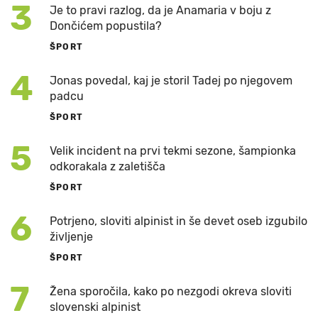
3
Je to pravi razlog, da je Anamaria v boju z
Dončićem popustila?
ŠPORT
4
Jonas povedal, kaj je storil Tadej po njegovem
padcu
ŠPORT
5
Velik incident na prvi tekmi sezone, šampionka
odkorakala z zaletišča
ŠPORT
6
Potrjeno, sloviti alpinist in še devet oseb izgubilo
življenje
ŠPORT
7
Žena sporočila, kako po nezgodi okreva sloviti
slovenski alpinist