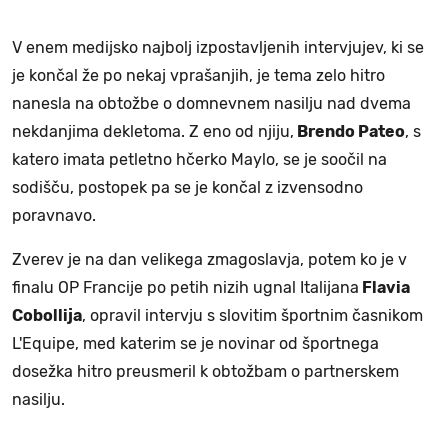
V enem medijsko najbolj izpostavljenih intervjujev, ki se
je končal že po nekaj vprašanjih, je tema zelo hitro
nanesla na obtožbe o domnevnem nasilju nad dvema
nekdanjima dekletoma. Z eno od njiju,
Brendo Pateo
, s
katero imata petletno hčerko Maylo, se je soočil na
sodišču, postopek pa se je končal z izvensodno
poravnavo.
Zverev je na dan velikega zmagoslavja, potem ko je v
finalu OP Francije po petih nizih ugnal Italijana
Flavia
Cobollija
, opravil intervju s slovitim športnim časnikom
L'Equipe, med katerim se je novinar od športnega
dosežka hitro preusmeril k obtožbam o partnerskem
nasilju.