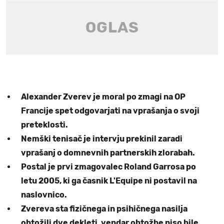
Alexander Zverev je moral po zmagi na OP
Francije spet odgovarjati na vprašanja o svoji
preteklosti.
Nemški tenisač je intervju prekinil zaradi
vprašanj o domnevnih partnerskih zlorabah.
Postal je prvi zmagovalec Roland Garrosa po
letu 2005, ki ga časnik L'Equipe ni postavil na
naslovnico.
Zvereva sta fizičnega in psihičnega nasilja
obtožili dve dekleti, vendar obtožbe niso bile