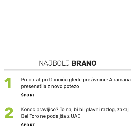
NAJBOLJ
BRANO
1
Preobrat pri Dončiću glede preživnine: Anamaria
presenetila z novo potezo
ŠPORT
2
Konec pravljice? To naj bi bil glavni razlog, zakaj
Del Toro ne podaljša z UAE
ŠPORT