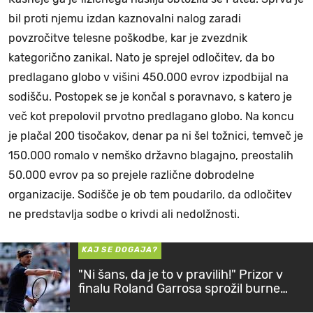
bil proti njemu izdan kaznovalni nalog zaradi
povzročitve telesne poškodbe, kar je zvezdnik
kategorično zanikal. Nato je sprejel odločitev, da bo
predlagano globo v višini 450.000 evrov izpodbijal na
sodišču. Postopek se je končal s poravnavo, s katero je
več kot prepolovil prvotno predlagano globo. Na koncu
je plačal 200 tisočakov, denar pa ni šel tožnici, temveč je
150.000 romalo v nemško državno blagajno, preostalih
50.000 evrov pa so prejele različne dobrodelne
organizacije. Sodišče je ob tem poudarilo, da odločitev
ne predstavlja sodbe o krivdi ali nedolžnosti.
KAJ SE DOGAJA?
"Ni šans, da je to v pravilih!" Prizor v
finalu Roland Garrosa sprožil burne
odzive