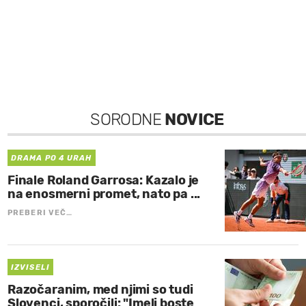
SORODNE
NOVICE
DRAMA PO 4 URAH
Finale Roland Garrosa: Kazalo je
na enosmerni promet, nato pa ...
PREBERI VEČ…
IZVISELI
Razočaranim, med njimi so tudi
Slovenci, sporočili: "Imeli boste