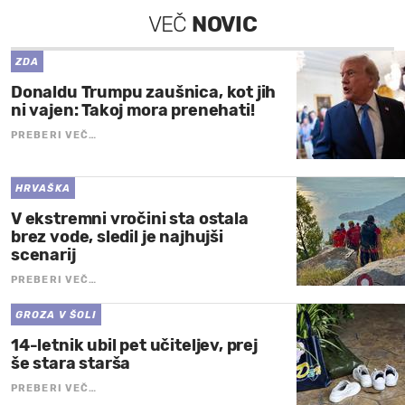
VEČ
NOVIC
ZDA
Donaldu Trumpu zaušnica, kot jih
ni vajen: Takoj mora prenehati!
PREBERI VEČ…
HRVAŠKA
V ekstremni vročini sta ostala
brez vode, sledil je najhujši
scenarij
PREBERI VEČ…
GROZA V ŠOLI
14-letnik ubil pet učiteljev, prej
še stara starša
PREBERI VEČ…