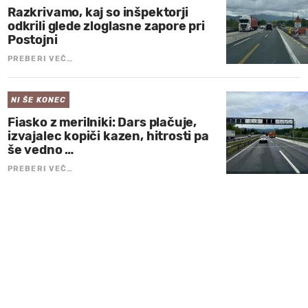
Razkrivamo, kaj so inšpektorji
odkrili glede zloglasne zapore pri
Postojni
PREBERI VEČ…
NI ŠE KONEC
Fiasko z merilniki: Dars plačuje,
izvajalec kopiči kazen, hitrosti pa
še vedno …
PREBERI VEČ…