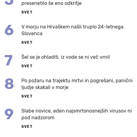
presenetilo še eno odkritje
SVET
6
V morju na Hrvaškem našli truplo 24-letnega
Slovenca
SVET
7
Šel se je ohladiti, iz vode se ni več vrnil
SVET
8
Po požaru na trajektu mrtvi in pogrešani, panični
ljudje skakali v morje
SVET
9
Slabe novice, eden najsmrtonosnejših virusov ni
pod nadzorom
SVET