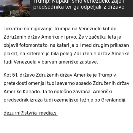
Trump: Napadli smo Venezuelo, zajeli
predsednika ter ga odpeljali iz države
Tokratno namigovanje Trumpa na Venezuelo kot del
Združenih držav Amerike ni prvo. Že v začetku leta je
objavil fotomontažo, na kateri je bil med drugim prikazan
plakat, na katerem je bila poleg Združenih držav Amerike
tudi Venezuela v barvah ameriške zastave.
Kot 51. državo Združenih držav Amerike je Trump v
preteklosti omenjal tudi severno sosedo Združenih držav
Amerike Kanado. Ta to odločno zavrača. Ameriški
predsednik izraža tudi ozemeljske težnje po Grenlandiji.
dezurni@styria-media.si