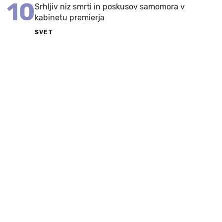
10
Srhljiv niz smrti in poskusov samomora v
kabinetu premierja
SVET