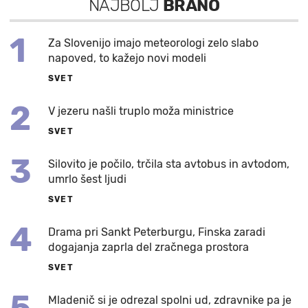
NAJBOLJ
BRANO
1
Za Slovenijo imajo meteorologi zelo slabo
napoved, to kažejo novi modeli
SVET
2
V jezeru našli truplo moža ministrice
SVET
3
Silovito je počilo, trčila sta avtobus in avtodom,
umrlo šest ljudi
SVET
4
Drama pri Sankt Peterburgu, Finska zaradi
dogajanja zaprla del zračnega prostora
SVET
5
Mladenič si je odrezal spolni ud, zdravnike pa je