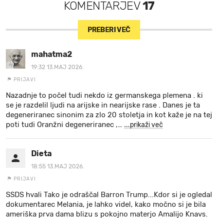
KOMENTARJEV
17
PREBERI VEČ
mahatma2
19:32 13.MAJ 2026.
PRIJAVI
Nazadnje to počel tudi nekdo iz germanskega plemena . ki
se je razdelil ljudi na arijske in nearijske rase . Danes je ta
degeneriranec sinonim za zlo 20 stoletja in kot kaže je na tej
poti tudi Oranžni degeneriranec ,
…
...prikaži več
Dieta
18:55 13.MAJ 2026.
PRIJAVI
SSDS hvali Tako je odraščal Barron Trump...Kdor si je ogledal
dokumentarec Melania, je lahko videl, kako močno si je bila
ameriška prva dama blizu s pokojno materjo Amalijo Knavs.