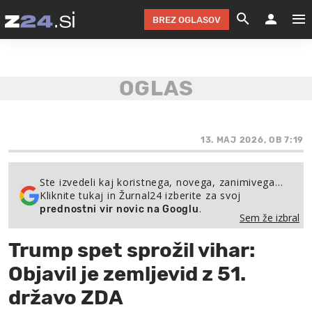
BREZ OGLASOV
GRADIMO &
OLIMPI
EKO 
INTE
T
SLOV
KOMENTARJ
FILM & G
NEPRE
AVTO 
NO
FI
SV
ČRNA 
KOMB
VARČ
AKT
KO
BI
ŠP
FESTIVAL ZA L
LEPOT
MOTO
NA 
NA
O
13. MAJ 2026, OB 7:19
MAG
ODNOSI IN
ŽIVLJEN
IZ DR
KOLE
E-
ZDR
POGLEJ
Ste izvedeli kaj koristnega, novega, zanimivega…
Kliknite tukaj in Žurnal24 izberite za svoj
HOROSKOP IN
PRAVNI
ŠOFER
ZIMSK
PRE
AV
.
prednostni vir novic na Googlu
Sem že izbral
JOO
IN
POPO
POGLEJ
POGLEJ
POGLEJ
Trump spet sprožil vihar:
SEM 
POD S
POGLEJ
Objavil je zemljevid z 51.
TRAJN
POGLEJ
državo ZDA
ŽURNAL P