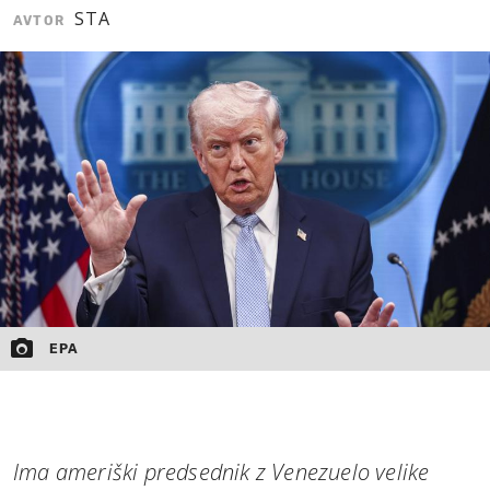
STA
AVTOR
MOJ SANJ
EPA
Ima ameriški predsednik z Venezuelo velike