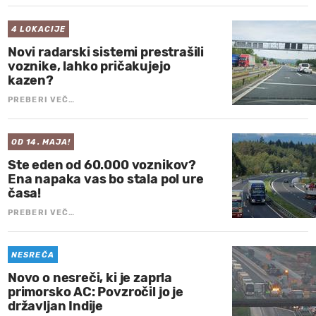
4 LOKACIJE
Novi radarski sistemi prestrašili
voznike, lahko pričakujejo
kazen?
PREBERI VEČ…
OD 14. MAJA!
Ste eden od 60.000 voznikov?
Ena napaka vas bo stala pol ure
časa!
PREBERI VEČ…
NESREČA
Novo o nesreči, ki je zaprla
primorsko AC: Povzročil jo je
državljan Indije