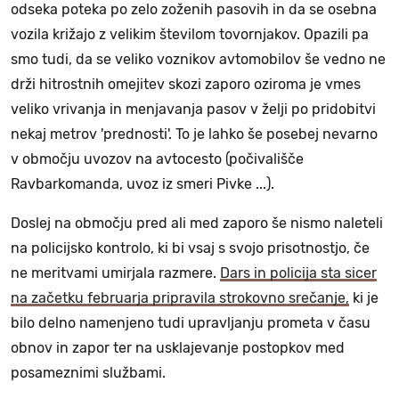
odseka poteka po zelo zoženih pasovih in da se osebna
vozila križajo z velikim številom tovornjakov. Opazili pa
smo tudi, da se veliko voznikov avtomobilov še vedno ne
drži hitrostnih omejitev skozi zaporo oziroma je vmes
veliko vrivanja in menjavanja pasov v želji po pridobitvi
nekaj metrov 'prednosti'. To je lahko še posebej nevarno
v območju uvozov na avtocesto (počivališče
Ravbarkomanda, uvoz iz smeri Pivke ...).
Doslej na območju pred ali med zaporo še nismo naleteli
na policijsko kontrolo, ki bi vsaj s svojo prisotnostjo, če
ne meritvami umirjala razmere.
Dars in policija sta sicer
na začetku februarja pripravila strokovno srečanje,
ki je
bilo delno namenjeno tudi upravljanju prometa v času
obnov in zapor ter na usklajevanje postopkov med
posameznimi službami.