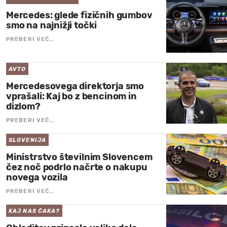
Mercedes: glede fizičnih gumbov
smo na najnižji točki
PREBERI VEČ…
AVTO
Mercedesovega direktorja smo
vprašali: Kaj bo z bencinom in
dizlom?
PREBERI VEČ…
SLOVENIJA
Ministrstvo številnim Slovencem
čez noč podrlo načrte o nakupu
novega vozila
PREBERI VEČ…
KAJ NAS ČAKA?