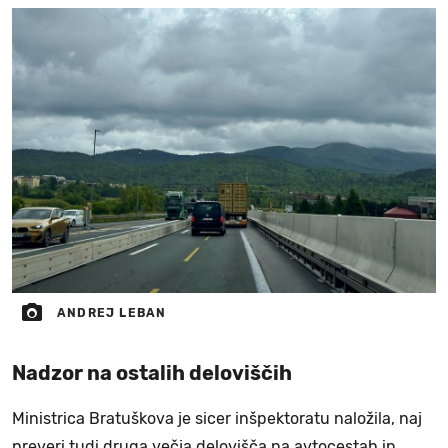
ANDREJ LEBAN
Nadzor na ostalih deloviščih
Ministrica Bratuškova je sicer inšpektoratu naložila, naj
preveri tudi druga večja delovišča na avtocestah in