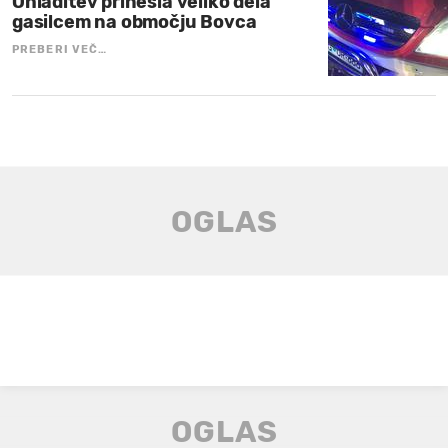
Ohladitev prinesla veliko dela
gasilcem na območju Bovca
PREBERI VEČ…