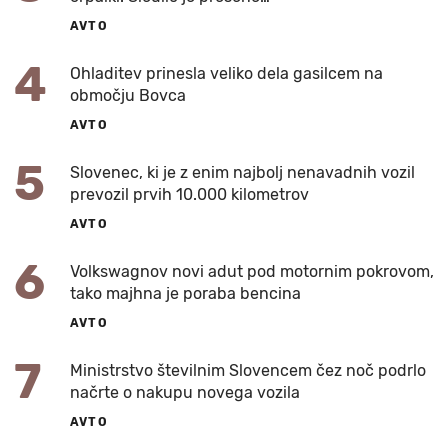
AVTO
4
Ohladitev prinesla veliko dela gasilcem na
območju Bovca
AVTO
5
Slovenec, ki je z enim najbolj nenavadnih vozil
prevozil prvih 10.000 kilometrov
AVTO
6
Volkswagnov novi adut pod motornim pokrovom,
tako majhna je poraba bencina
AVTO
7
Ministrstvo številnim Slovencem čez noč podrlo
načrte o nakupu novega vozila
AVTO