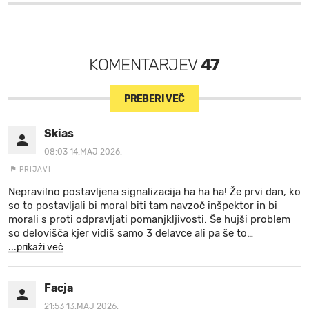
KOMENTARJEV
47
PREBERI VEČ
Skias
08:03 14.MAJ 2026.
PRIJAVI
Nepravilno postavljena signalizacija ha ha ha! Že prvi dan, ko
so to postavljali bi moral biti tam navzoč inšpektor in bi
morali s proti odpravljati pomanjkljivosti. Še hujši problem
so delovišča kjer vidiš samo 3 delavce ali pa še to
…
...prikaži več
Facja
21:53 13.MAJ 2026.