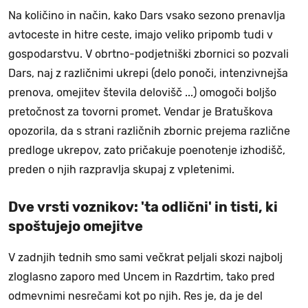
Na količino in način, kako Dars vsako sezono prenavlja
avtoceste in hitre ceste, imajo veliko pripomb tudi v
gospodarstvu. V obrtno-podjetniški zbornici so pozvali
Dars, naj z različnimi ukrepi (delo ponoči, intenzivnejša
prenova, omejitev števila delovišč ...) omogoči boljšo
pretočnost za tovorni promet. Vendar je Bratuškova
opozorila, da s strani različnih zbornic prejema različne
predloge ukrepov, zato pričakuje poenotenje izhodišč,
preden o njih razpravlja skupaj z vpletenimi.
Dve vrsti voznikov: 'ta odlični' in tisti, ki
spoštujejo omejitve
V zadnjih tednih smo sami večkrat peljali skozi najbolj
zloglasno zaporo med Uncem in Razdrtim, tako pred
odmevnimi nesrečami kot po njih. Res je, da je del