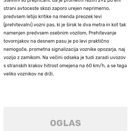
Številni so prepričani, da je prometni režim 2+2 po eni
strani avtoceste skozi zaporo urejen neprimerno,
predvsem letijo kritike na menda preozek levi
(prehitevalni) vozni pas, ki je širok le dva metra in kot tak
namenjen predvsem osebnim vozilom. Prehitevanje
tovornjakov na desnem pasu je po levi praktično
nemogoče, prometna signalizacija voznike opozarja, naj
vozijo z zamikom. Na večini odseka je tudi zaradi uvozov
s stranskih krakov hitrost omejena na 60 km/h, a se tega
veliko voznikov ne drži.