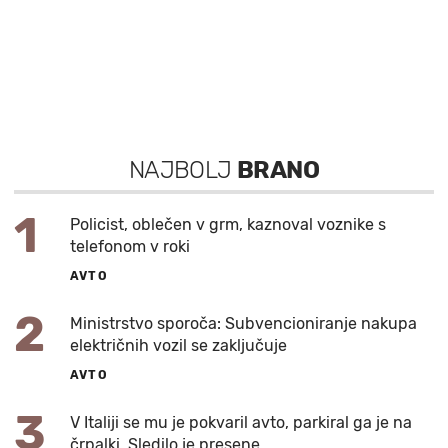
NAJBOLJ
BRANO
1
Policist, oblečen v grm, kaznoval voznike s
telefonom v roki
AVTO
2
Ministrstvo sporoča: Subvencioniranje nakupa
električnih vozil se zaključuje
AVTO
3
V Italiji se mu je pokvaril avto, parkiral ga je na
črpalki. Sledilo je presene…