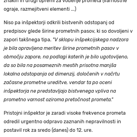
znakih in drugi opremi za vodenje prometa (varnostne
ograje, razmejitveni elementi ...)
Niso pa inšpektorji odkrili bistvenih odstopanj od
predpisov glede širine prometnih pasov, ki so dovoljeni v
zapori takšnega tipa.
"V sklopu inšpekcijskega nadzora
je bila opravljena meritev širine prometnih pasov v
območju zapore, na podlagi katerih je bilo ugotovljeno,
da so bila na posameznih mestih prisotna manjša
lokalna odstopanja od dimenzij, določenih v načrtu
začasne prometne ureditve, vendar ta po oceni
inšpektorja ne predstavljajo bistvenega vpliva na
prometno varnost oziroma pretočnost prometa."
Pristojni inšpektor je zaradi visoke frekvence prometa
odredil urgentno odpravo zaznanih nepravilnosti in
postavil rok za sredo (danes) do 12. ure.