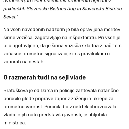
avtocesto, in sicer postavitev prometnih ogledal v
priključkih Slovenska Bistrica Jug in Slovenska Bistrica
Sever."
Na vseh navedenih nadzorih je bila opravljena meritev
širine vozišča, zagotavljajo na inšpektoratu. Pri vseh je
bilo ugotovljeno, da je širina vozišča skladna z načrtom
začasne prometne signalizacije in s pravilnikom o
zaporah na cestah.
O razmerah tudi na seji vlade
Bratuškova je od Darsa in policije zahtevala natančno
poročilo glede priprave zapor z zoženji in ukrepe za
prometno varnost. Poročila bo v četrtek obravnavala
vlada in jih nato predstavila javnosti, je obljubila
ministrica.