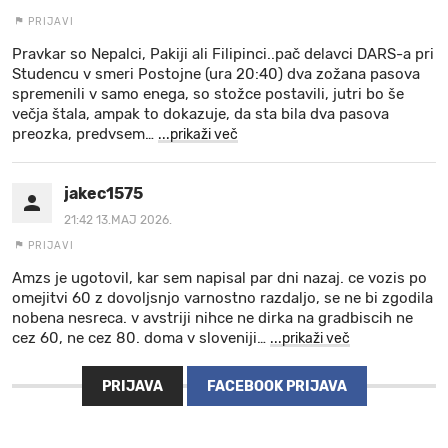
PRIJAVI
Pravkar so Nepalci, Pakiji ali Filipinci..pač delavci DARS-a pri
Studencu v smeri Postojne (ura 20:40) dva zožana pasova
spremenili v samo enega, so stožce postavili, jutri bo še
večja štala, ampak to dokazuje, da sta bila dva pasova
preozka, predvsem
…
...prikaži več
jakec1575
21:42 13.MAJ 2026.
PRIJAVI
Amzs je ugotovil, kar sem napisal par dni nazaj. ce vozis po
omejitvi 60 z dovoljsnjo varnostno razdaljo, se ne bi zgodila
nobena nesreca. v avstriji nihce ne dirka na gradbiscih ne
cez 60, ne cez 80. doma v sloveniji
…
...prikaži več
PRIJAVA
FACEBOOK PRIJAVA