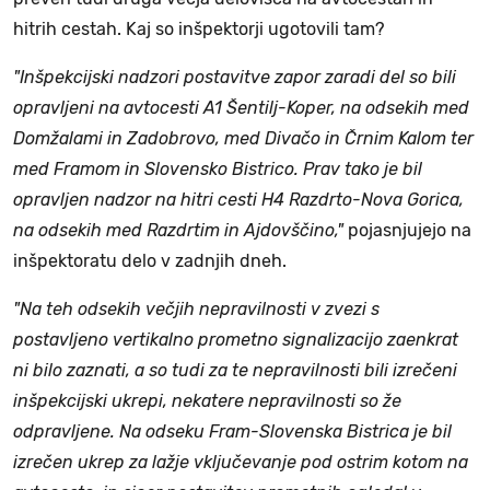
hitrih cestah. Kaj so inšpektorji ugotovili tam?
"Inšpekcijski nadzori postavitve zapor zaradi del so bili
opravljeni na avtocesti A1 Šentilj-Koper, na odsekih med
Domžalami in Zadobrovo, med Divačo in Črnim Kalom ter
med Framom in Slovensko Bistrico. Prav tako je bil
opravljen nadzor na hitri cesti H4 Razdrto-Nova Gorica,
na odsekih med Razdrtim in Ajdovščino,"
pojasnjujejo na
inšpektoratu delo v zadnjih dneh.
"Na teh odsekih večjih nepravilnosti v zvezi s
postavljeno vertikalno prometno signalizacijo zaenkrat
ni bilo zaznati, a so tudi za te nepravilnosti bili izrečeni
inšpekcijski ukrepi, nekatere nepravilnosti so že
odpravljene. Na odseku Fram-Slovenska Bistrica je bil
izrečen ukrep za lažje vključevanje pod ostrim kotom na