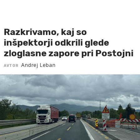
MOJ SANJ
Razkrivamo, kaj so
inšpektorji odkrili glede
zloglasne zapore pri Postojni
Andrej Leban
AVTOR