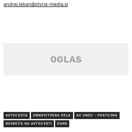
andrej.leban@styria-media.si
AVTOCESTA
OBNOVITVENA DELA
AC UNEC - POSTOJNA
NESREČA NA AVTOCESTI
DARS