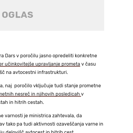
a Dars v poročilu jasno opredeliti konkretne
er učinkovitejše upravljanje prometa
v času
šč na avtocestni infrastrukturi.
la, naj poročilo vključuje tudi stanje prometne
metnih nesreč in njihovih posledicah
v
tah in hitrih cestah.
 varnosti je ministrica zahtevala, da
av tako pa tudi aktivnosti ozaveščanja varne in
 delovišč avtocest in hitrih cest.