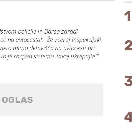
1
dstvom policije in Darsa zaradi
eč na avtocestah. Že včeraj inšpekcijski
meta mimo delovišča na avtocesti pri
 "to je razpad sistema, takoj ukrepajte!"