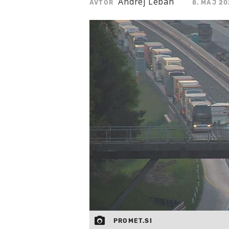
Andrej Leban
AVTOR
8. MAJ 20
PROMET.SI