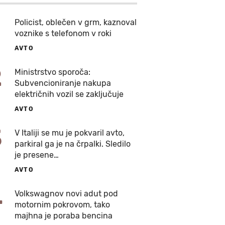
Policist, oblečen v grm, kaznoval
voznike s telefonom v roki
AVTO
2
Ministrstvo sporoča:
Subvencioniranje nakupa
električnih vozil se zaključuje
AVTO
3
V Italiji se mu je pokvaril avto,
parkiral ga je na črpalki. Sledilo
je presene…
AVTO
4
Volkswagnov novi adut pod
motornim pokrovom, tako
majhna je poraba bencina