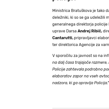
Ministrica Bratuškova je tako d
deležniki, ki so se ga udeležil
generalnega direktorja policije
uprave Darsa
Andrej Ribič,
dir
Cantarutti,
pripravljavci elabo
ter direktorica Agencije za va
V sporočilu za javnost so na in
na dalj časa trajajoče razmere, 
Policije zahtevala podrobno por
elaboratov zapor na vseh avtoce
nadzora, ki ga opravlja Policija."