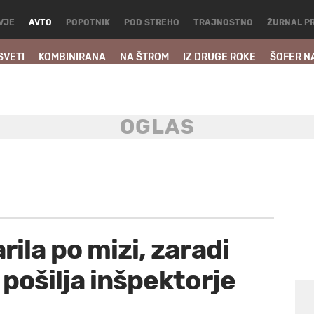
VJE
AVTO
POPOTNIK
POD STREHO
TRAJNOSTNO
ŽURNAL P
SVETI
KOMBINIRANA
NA ŠTROM
IZ DRUGE ROKE
ŠOFER N
ila po mizi, zaradi
pošilja inšpektorje