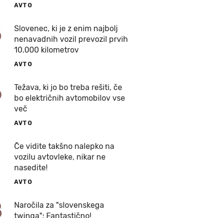
AVTO
5
Slovenec, ki je z enim najbolj
nenavadnih vozil prevozil prvih
10.000 kilometrov
AVTO
6
Težava, ki jo bo treba rešiti, če
bo električnih avtomobilov vse
več
AVTO
7
Če vidite takšno nalepko na
vozilu avtovleke, nikar ne
nasedite!
AVTO
8
Naročila za "slovenskega
twinga": Fantastično!