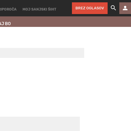
BREZ OGLASOV
RIPOROČA
MOJ SANJSKI ŠIHT
AJ BO