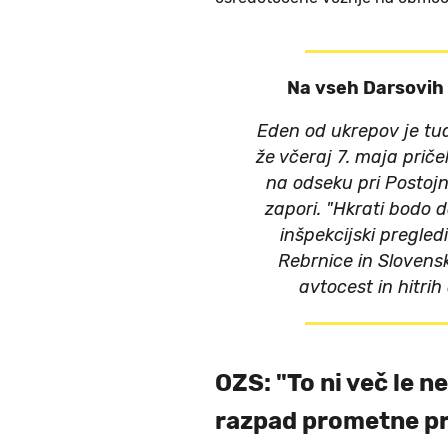
Na vseh Darsovih 
Eden od ukrepov je tud
že včeraj 7. maja prič
na odseku pri Postojni
zapori. "Hkrati bodo 
inšpekcijski pregled
Rebrnice in Slovensk
avtocest in hitrih 
OZS: "To ni več le 
razpad prometne pr