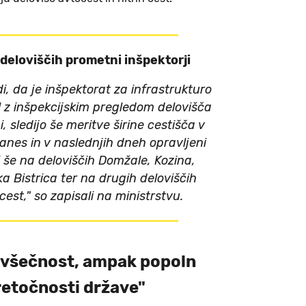
deloviščih prometni inšpektorji
i, da je inšpektorat za infrastrukturo
el z inšpekcijskim pregledom delovišča
, sledijo še meritve širine cestišča v
danes in v naslednjih dneh opravljeni
i še na deloviščih Domžale, Kozina,
a Bistrica ter na drugih deloviščih
cest," so zapisali na ministrstvu.
nevšečnost, ampak popoln
etočnosti države"