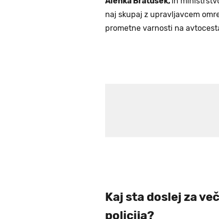
Alenka Bratušek,
in ministrstv
naj skupaj z upravljavcem omre
prometne varnosti na avtocesta
Kaj sta doslej za ve
policija?