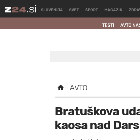
SLOVENIJA
SVET
ŠPORT
MAGAZIN
ZDRA
TESTI
AVTO NA
AVTO
Bratuškova udar
kaosa nad Dars 