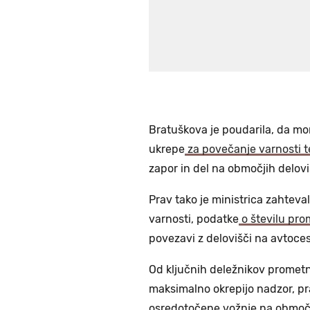
Bratuškova je poudarila, da mor
ukrepe
za povečanje varnosti t
zapor in del na območjih delovi
Prav tako je ministrica zahteva
varnosti, podatke
o številu pro
povezavi z delovišči na avtoces
Od ključnih deležnikov prometne
maksimalno okrepijo nadzor, pr
osredotočene vožnje na območju