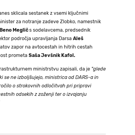
anes sklicala sestanek z vsemi ključnimi
i minister za notranje zadeve Zlobko, namestnik
Beno Meglič
s sodelavcema, predsednik
ektor področja upravljanja Darsa
Aleš
ratov zapor na avtocestah in hitrih cestah
rnost prometa
Saša Jevšnik Kafol.
frastrukturnem ministrstvu zapisali, da je
"glede
ki se ne izboljšujejo, ministrica od DARS-a in
očilo o strokovnih odločitvah pri pripravi
stnih odsekih z zoženji ter o izvajanju