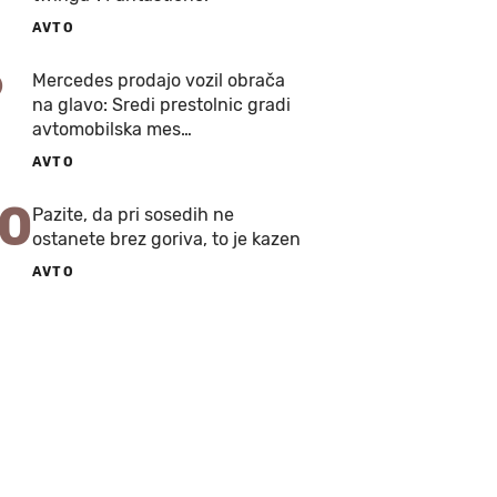
AVTO
9
Mercedes prodajo vozil obrača
na glavo: Sredi prestolnic gradi
avtomobilska mes…
AVTO
10
Pazite, da pri sosedih ne
ostanete brez goriva, to je kazen
AVTO