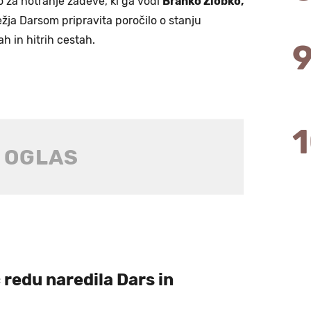
o za notranje zadeve, ki ga vodi
Branko Zlobko,
žja Darsom pripravita poročilo o stanju
h in hitrih cestah.
č redu naredila Dars in