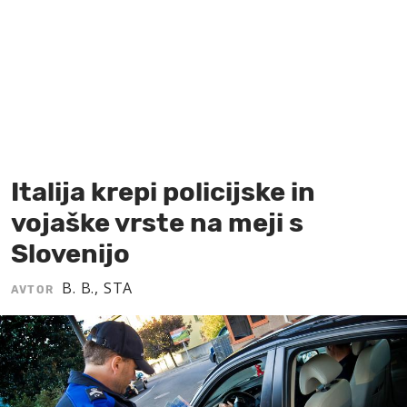
MOJ SANJ
Italija krepi policijske in
vojaške vrste na meji s
Slovenijo
B. B., STA
AVTOR