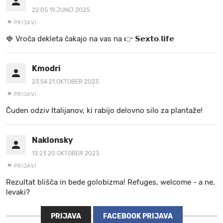
22:05 19.JUNIJ 2025.
PRIJAVI
🍓 V r o č a d e k l e t a ča k a jo na va s n a 👉 𝗦𝗲𝘅𝘁𝗼.𝗹𝗶𝗳𝗲
Kmodri
23:54 21.OKTOBER 2023.
PRIJAVI
Čuden odziv Italijanov, ki rabijo delovno silo za plantaže!
Naklonsky
13:23 20.OKTOBER 2023.
PRIJAVI
Rezultat blišča in bede golobizma! Refuges, welcome - a ne,
levaki?
PRIJAVA
FACEBOOK PRIJAVA