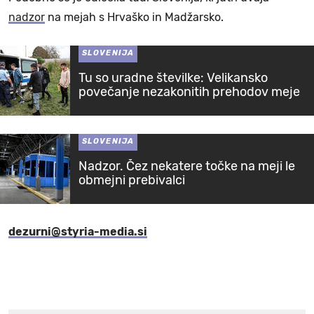
nadzor
na mejah s Hrvaško in Madžarsko.
SLOVENIJA
Tu so uradne številke: Velikansko
povečanje nezakonitih prehodov meje
SLOVENIJA
Nadzor. Čez nekatere točke na meji le
obmejni prebivalci
dezurni@styria-media.si