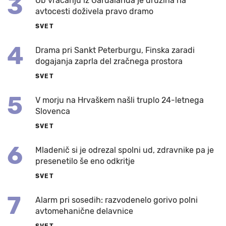
3
Ob vračanju iz Gardalanda je družina na
avtocesti doživela pravo dramo
SVET
4
Drama pri Sankt Peterburgu, Finska zaradi
dogajanja zaprla del zračnega prostora
SVET
5
V morju na Hrvaškem našli truplo 24-letnega
Slovenca
SVET
6
Mladenič si je odrezal spolni ud, zdravnike pa je
presenetilo še eno odkritje
SVET
7
Alarm pri sosedih: razvodenelo gorivo polni
avtomehanične delavnice
SVET