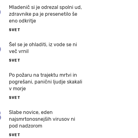
5
Mladenič si je odrezal spolni ud,
zdravnike pa je presenetilo še
eno odkritje
SVET
6
Šel se je ohladiti, iz vode se ni
več vrnil
SVET
7
Po požaru na trajektu mrtvi in
pogrešani, panični ljudje skakali
v morje
SVET
8
Slabe novice, eden
najsmrtonosnejših virusov ni
pod nadzorom
SVET