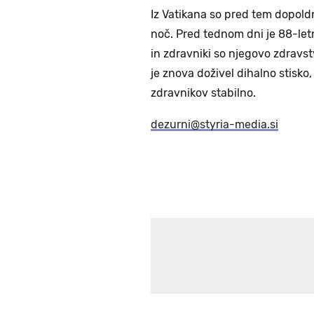
Iz Vatikana so pred tem dopoldn
noč. Pred tednom dni je 88-letn
in zdravniki so njegovo zdravstv
je znova doživel dihalno stisko,
zdravnikov stabilno.
dezurni@styria-media.si