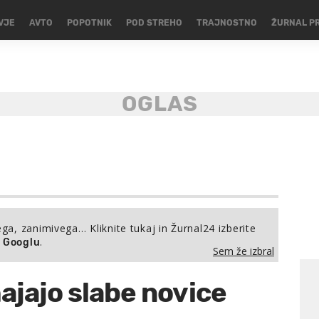
VJE
AVTO
POPOTNIK
POD STREHO
TRAJNOSTNO
ŽURNAL P
ega, zanimivega… Kliknite tukaj in Žurnal24 izberite
.
a Googlu
Sem že izbral
hajajo slabe novice