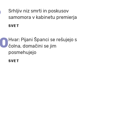
9
Srhljiv niz smrti in poskusov
samomora v kabinetu premierja
SVET
10
Hvar: Pijani Španci se rešujejo s
čolna, domačini se jim
posmehujejo
SVET