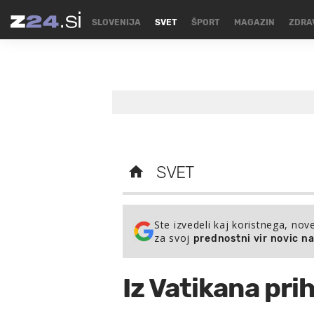
SLOVENIJA
SVET
ŠPORT
MAGAZIN
ZDRA
SVET
Ste izvedeli kaj koristnega, nov
za svoj
prednostni vir novic n
Iz Vatikana pri