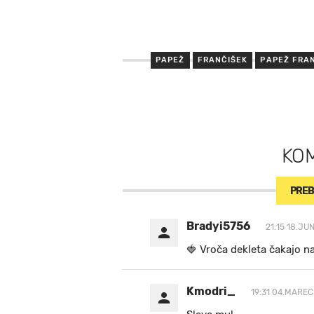
PAPEŽ
FRANČIŠEK
PAPEŽ FRA
KO
PREB
Bradyi5756
21:15 18.JU
🍓 V r o č a d e k l e t a ča k a jo n
Kmodri_
19:31 04.MAREC