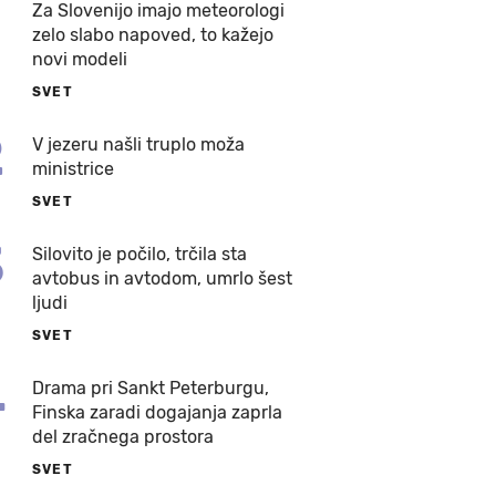
Za Slovenijo imajo meteorologi
zelo slabo napoved, to kažejo
novi modeli
SVET
2
V jezeru našli truplo moža
ministrice
SVET
3
Silovito je počilo, trčila sta
avtobus in avtodom, umrlo šest
ljudi
SVET
4
Drama pri Sankt Peterburgu,
Finska zaradi dogajanja zaprla
del zračnega prostora
SVET