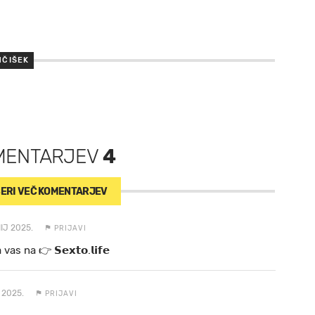
NČIŠEK
MENTARJEV
4
ERI VEČ
KOMENTARJEV
NIJ 2025.
PRIJAVI
a va s n a 👉 𝗦𝗲𝘅𝘁𝗼.𝗹𝗶𝗳𝗲
 2025.
PRIJAVI