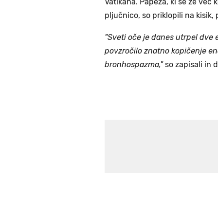
Vatikana. Papeža, ki se že več k
pljučnico, so priklopili na kisik
"Sveti oče je danes utrpel dve 
povzročilo znatno kopičenje en
bronhospazma,"
so zapisali in 