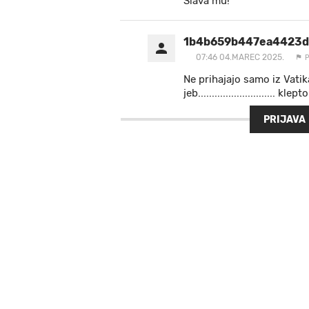
Slava mu!
1b4b659b447ea4423d
07:46 04.MAREC 2025.
Ne prihajajo samo iz Vatik
jeb............................ kl
PRIJAVA