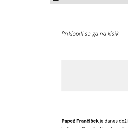
Priklopili so ga na kisik.
Papež Frančišek
je danes doživ