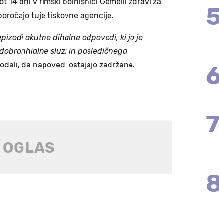
ot 14 dni v rimski bolnišnici Gemelli zdravi za
, poročajo tuje tiskovne agencije.
epizodi akutne dihalne odpovedi, ki jo je
dobronhialne sluzi in posledičnega
dodali, da napovedi ostajajo zadržane.