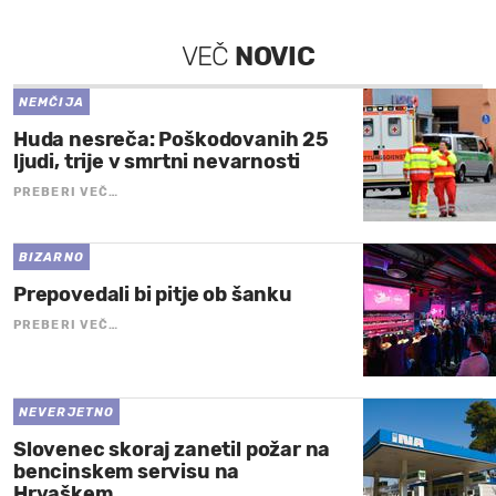
VEČ
NOVIC
NEMČIJA
Huda nesreča: Poškodovanih 25
ljudi, trije v smrtni nevarnosti
PREBERI VEČ…
BIZARNO
Prepovedali bi pitje ob šanku
PREBERI VEČ…
NEVERJETNO
Slovenec skoraj zanetil požar na
bencinskem servisu na
Hrvaškem