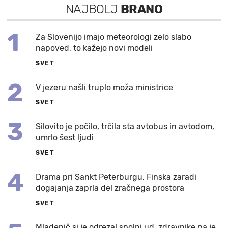
NAJBOLJ
BRANO
1
Za Slovenijo imajo meteorologi zelo slabo
napoved, to kažejo novi modeli
SVET
2
V jezeru našli truplo moža ministrice
SVET
3
Silovito je počilo, trčila sta avtobus in avtodom,
umrlo šest ljudi
SVET
4
Drama pri Sankt Peterburgu, Finska zaradi
dogajanja zaprla del zračnega prostora
SVET
Mladenič si je odrezal spolni ud, zdravnike pa je