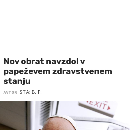
MOJ SANJ
Nov obrat navzdol v
papeževem zdravstvenem
stanju
STA; B. P.
AVTOR