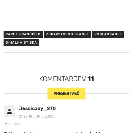
PAPEŽ FRANČIŠEK
ZDRAVSTVENO STANJE
POSLABŠANJE
DIHALNA STISKA
KOMENTARJEV
11
PREBERI VEČ
Jessicauy_270
21:23 18.JUNIJ 2025.
PRIJAVI