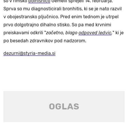
so v rimsko
bolnišnico
Gemelli sprejeli 14. februarja.
Sprva so mu diagnosticirali bronhitis, ki se je nato razvil
v obojestransko pljučnico. Pred enim tednom je utrpel
prvo dolgotrajno dihalno stisko. So pa med krvnimi
preiskavami odkrili "
začetno, blago
odpoved ledvic
,
" ki je
po besedah zdravnikov pod nadzorom.
dezurni@styria-media.si