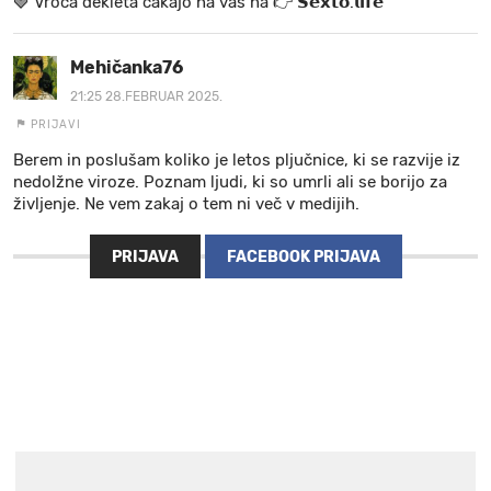
🍓 V r o č a d e k l e t a ča k a jo na va s n a 👉 𝗦𝗲𝘅𝘁𝗼.𝗹𝗶𝗳𝗲
Mehičanka76
21:25 28.FEBRUAR 2025.
PRIJAVI
Berem in poslušam koliko je letos pljučnice, ki se razvije iz
nedolžne viroze. Poznam ljudi, ki so umrli ali se borijo za
življenje. Ne vem zakaj o tem ni več v medijih.
PRIJAVA
FACEBOOK PRIJAVA