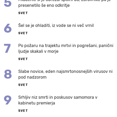
5
presenetilo še eno odkritje
SVET
6
Šel se je ohladiti, iz vode se ni več vrnil
SVET
7
Po požaru na trajektu mrtvi in pogrešani, panični
ljudje skakali v morje
SVET
8
Slabe novice, eden najsmrtonosnejših virusov ni
pod nadzorom
SVET
9
Srhljiv niz smrti in poskusov samomora v
kabinetu premierja
SVET