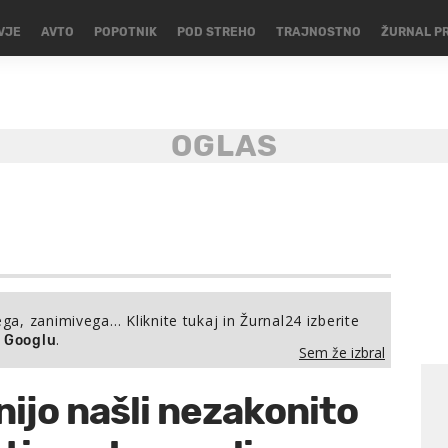
VJE
AVTO
POPOTNIK
POD STREHO
TRAJNOSTNO
ŽURNAL P
ega, zanimivega… Kliknite tukaj in Žurnal24 izberite
.
a Googlu
Sem že izbral
nijo našli nezakonito