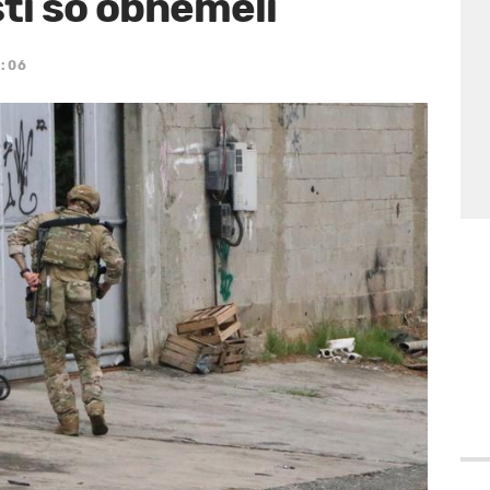
sti so obnemeli
4:06