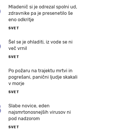
5
Mladenič si je odrezal spolni ud,
zdravnike pa je presenetilo še
eno odkritje
SVET
6
Šel se je ohladiti, iz vode se ni
več vrnil
SVET
7
Po požaru na trajektu mrtvi in
pogrešani, panični ljudje skakali
v morje
SVET
8
Slabe novice, eden
najsmrtonosnejših virusov ni
pod nadzorom
SVET