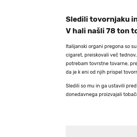
Sledili tovornjaku in
V hali našli 78 ton 
Italijanski organi pregona so s
cigaret, preiskovali več tednov.
potrebam tovrstne tovarne, pre
da je k eni od njih prispel tovor
Sledili so mu in ga ustavili pred
donedavnega proizvajali tobačn