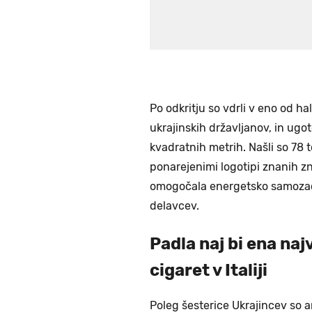
Po odkritju so vdrli v eno od hal
ukrajinskih državljanov, in ugot
kvadratnih metrih. Našli so 78 
ponarejenimi logotipi znanih zn
omogočala energetsko samozado
delavcev.
Padla naj bi ena naj
cigaret v Italiji
Poleg šesterice Ukrajincev so a