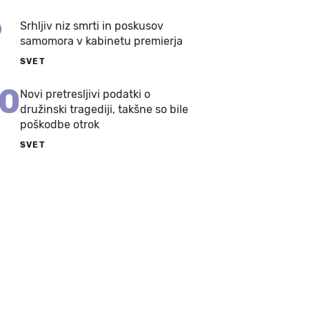
9
Srhljiv niz smrti in poskusov
samomora v kabinetu premierja
SVET
10
Novi pretresljivi podatki o
družinski tragediji, takšne so bile
poškodbe otrok
SVET