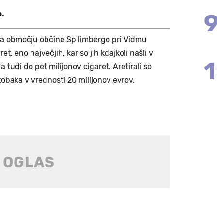
b.
e na območju občine Spilimbergo pri Vidmu
t, eno največjih, kar so jih kdajkoli našli v
la tudi do pet milijonov cigaret. Aretirali so
tobaka v vrednosti 20 milijonov evrov.