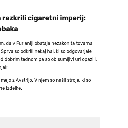
 razkrili cigaretni imperij:
tobaka
um, da v Furlaniji obstaja nezakonita tovarna
 Sprva so odkrili nekaj hal, ki so odgovarjale
d dobrim tednom pa so ob sumljivi uri opazili,
njak.
 mejo z Avstrijo. V njem so našli stroje, ki so
e izdelke.