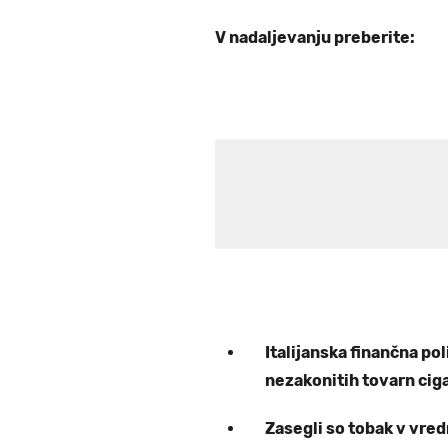
V nadaljevanju preberite:
Italijanska finančna pol
nezakonitih tovarn cigar
Zasegli so tobak v vred