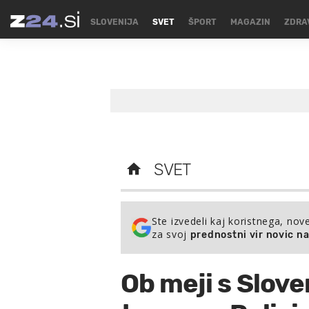
SLOVENIJA
SVET
ŠPORT
MAGAZIN
ZDRA
SVET
Ste izvedeli kaj koristnega, nov
za svoj
prednostni vir novic n
Ob meji s Slove