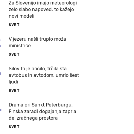
Za Slovenijo imajo meteorologi
zelo slabo napoved, to kažejo
novi modeli
SVET
2
V jezeru našli truplo moža
ministrice
SVET
3
Silovito je počilo, trčila sta
avtobus in avtodom, umrlo šest
ljudi
SVET
4
Drama pri Sankt Peterburgu,
Finska zaradi dogajanja zaprla
del zračnega prostora
SVET