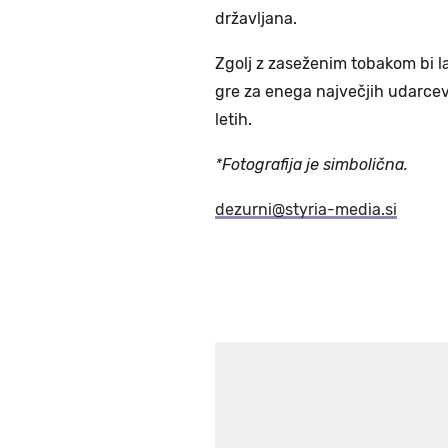
državljana.
Zgolj z zaseženim tobakom bi la
gre za enega največjih udarcev n
letih.
*Fotografija je simbolična.
dezurni@styria-media.si