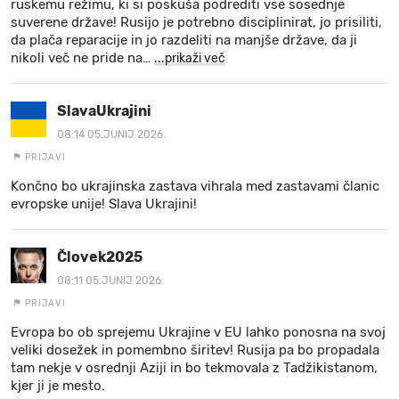
ruskemu režimu, ki si poskuša podrediti vse sosednje
suverene države! Rusijo je potrebno disciplinirat, jo prisiliti,
da plača reparacije in jo razdeliti na manjše države, da ji
nikoli več ne pride na
…
...prikaži več
SlavaUkrajini
08:14 05.JUNIJ 2026.
PRIJAVI
Končno bo ukrajinska zastava vihrala med zastavami članic
evropske unije! Slava Ukrajini!
Človek2025
08:11 05.JUNIJ 2026.
PRIJAVI
Evropa bo ob sprejemu Ukrajine v EU lahko ponosna na svoj
veliki dosežek in pomembno širitev! Rusija pa bo propadala
tam nekje v osrednji Aziji in bo tekmovala z Tadžikistanom,
kjer ji je mesto.