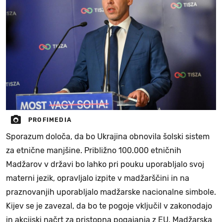
PROFIMEDIA
Sporazum določa, da bo Ukrajina obnovila šolski sistem
za etnične manjšine. Približno 100.000 etničnih
Madžarov v državi bo lahko pri pouku uporabljalo svoj
materni jezik, opravljalo izpite v madžarščini in na
praznovanjih uporabljalo madžarske nacionalne simbole.
Kijev se je zavezal, da bo te pogoje vključil v zakonodajo
in akcijski načrt za pristopna pogajanja z EU. Madžarska