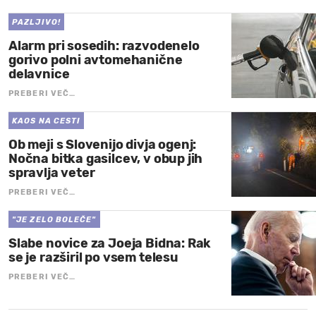
PAZLJIVO!
Alarm pri sosedih: razvodenelo
gorivo polni avtomehanične
delavnice
PREBERI VEČ…
KAOS NA CESTI
Ob meji s Slovenijo divja ogenj:
Nočna bitka gasilcev, v obup jih
spravlja veter
PREBERI VEČ…
"JE ZELO BOLEČE"
Slabe novice za Joeja Bidna: Rak
se je razširil po vsem telesu
PREBERI VEČ…