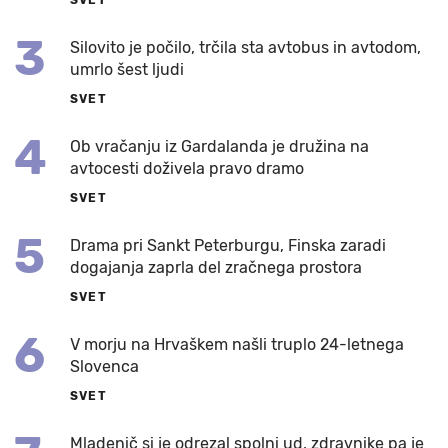
SVET
3
Silovito je počilo, trčila sta avtobus in avtodom,
umrlo šest ljudi
SVET
4
Ob vračanju iz Gardalanda je družina na
avtocesti doživela pravo dramo
SVET
5
Drama pri Sankt Peterburgu, Finska zaradi
dogajanja zaprla del zračnega prostora
SVET
6
V morju na Hrvaškem našli truplo 24-letnega
Slovenca
SVET
Mladenič si je odrezal spolni ud, zdravnike pa je