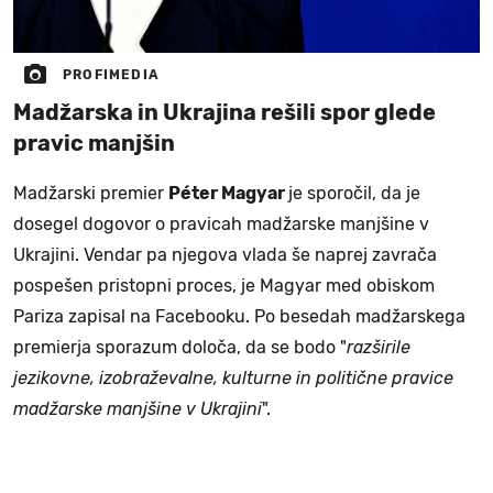
PROFIMEDIA
Madžarska in Ukrajina rešili spor glede
pravic manjšin
Madžarski premier
Péter Magyar
je sporočil, da je
dosegel dogovor o pravicah madžarske manjšine v
Ukrajini. Vendar pa njegova vlada še naprej zavrača
pospešen pristopni proces, je Magyar med obiskom
Pariza zapisal na Facebooku. Po besedah ​​madžarskega
premierja sporazum določa, da se bodo "
razširile
jezikovne, izobraževalne, kulturne in politične pravice
madžarske manjšine v Ukrajini
".