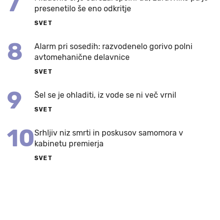
7
presenetilo še eno odkritje
SVET
8
Alarm pri sosedih: razvodenelo gorivo polni
avtomehanične delavnice
SVET
9
Šel se je ohladiti, iz vode se ni več vrnil
SVET
10
Srhljiv niz smrti in poskusov samomora v
kabinetu premierja
SVET