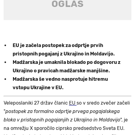
EU je začela postopek za odprtje prvih
pristopnih pogajanj z Ukrajino in Moldavijo.
Madžarska je umaknila blokado po dogovoru z
Ukrajino o pravicah madžarske manjšine.
Madžarska še vedno nasprotuje hitremu
vstopu Ukrajine v EU.
Veleposlaniki 27 držav članic
EU
so v sredo zvečer začeli
"
postopek za formalno odprtje prvega pogajalskega
bloka v pristopnih pogajanjih z Ukrajino in Moldavijo
", je
na omrežju X sporočilo ciprsko predsedstvo Sveta EU.