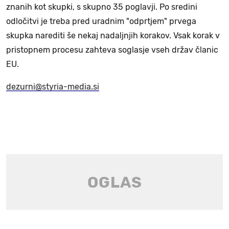
znanih kot skupki, s skupno 35 poglavji. Po sredini
odločitvi je treba pred uradnim "odprtjem" prvega
skupka narediti še nekaj nadaljnjih korakov. Vsak korak v
pristopnem procesu zahteva soglasje vseh držav članic
EU.
dezurni@styria-media.si