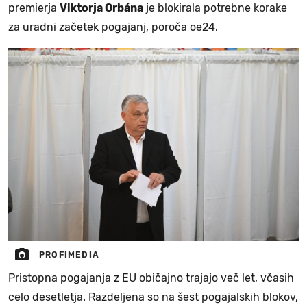
premierja
Viktorja Orbána
je blokirala potrebne korake
za uradni začetek pogajanj, poroča oe24.
PROFIMEDIA
Pristopna pogajanja z EU običajno trajajo več let, včasih
celo desetletja. Razdeljena so na šest pogajalskih blokov,