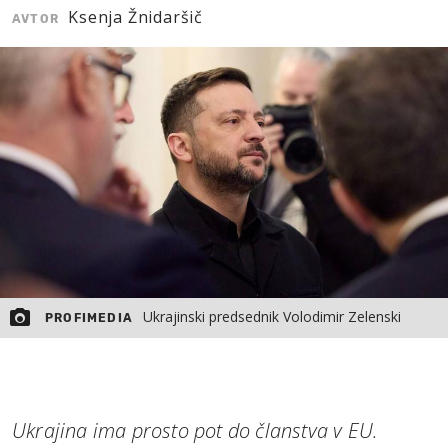
Ksenja Žnidaršič
AVTOR
MOJ SANJ
Ukrajinski predsednik Volodimir Zelenski
PROFIMEDIA
Ukrajina ima prosto pot do članstva v EU.