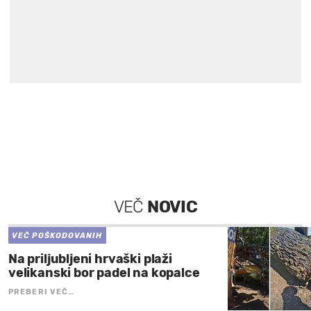
VEČ
NOVIC
VEČ POŠKODOVANIH
Na priljubljeni hrvaški plaži
velikanski bor padel na kopalce
PREBERI VEČ…