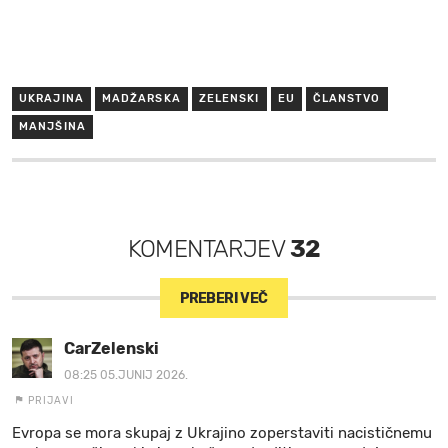
UKRAJINA
MADŽARSKA
ZELENSKI
EU
ČLANSTVO
MANJŠINA
KOMENTARJEV
32
PREBERI VEČ
CarZelenski
08:25 05.JUNIJ 2026.
PRIJAVI
Evropa se mora skupaj z Ukrajino zoperstaviti nacističnemu