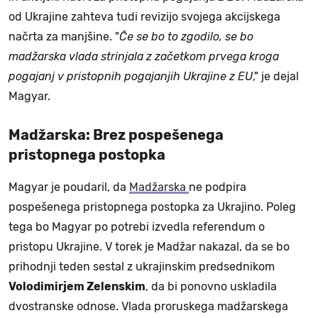
od Ukrajine zahteva tudi revizijo svojega akcijskega
načrta za manjšine. "
Če se bo to zgodilo, se bo
madžarska vlada strinjala z začetkom prvega kroga
pogajanj v pristopnih pogajanjih Ukrajine z EU
," je dejal
Magyar.
Madžarska: Brez pospešenega
pristopnega postopka
Magyar je poudaril, da
Madžarska
ne podpira
pospešenega pristopnega postopka za Ukrajino. Poleg
tega bo Magyar po potrebi izvedla referendum o
pristopu Ukrajine. V torek je Madžar nakazal, da se bo
prihodnji teden sestal z ukrajinskim predsednikom
Volodimirjem Zelenskim
, da bi ponovno uskladila
dvostranske odnose. Vlada proruskega madžarskega