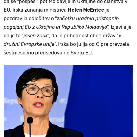
da se "pospeši" pot Moldavije in Ukrajine do članstva v
EU. Irska zunanja ministrica
Helen McEntee
je
pozdravila odločitev o "
začetku uradnih pristopnih
pogajanj EU z Ukrajino in Republiko Moldavijo
". Izjavila je,
da je to "
jasen znak
", da je prihodnost obeh držav "
v
družini Evropske unije
". Irska bo julija od Cipra prevzela
šestmesečno predsedovanje Svetu EU.