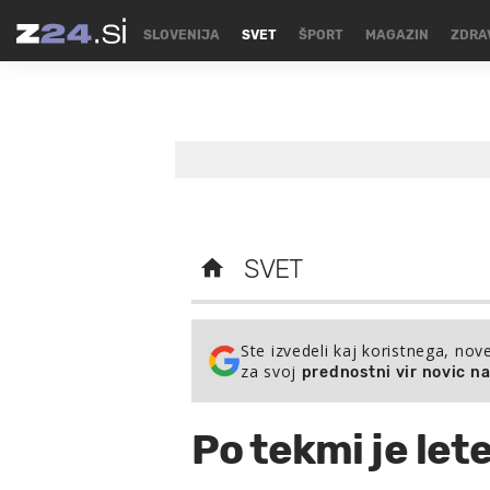
SLOVENIJA
SVET
ŠPORT
MAGAZIN
ZDRA
SVET
Ste izvedeli kaj koristnega, nov
za svoj
prednostni vir novic n
Po tekmi je let