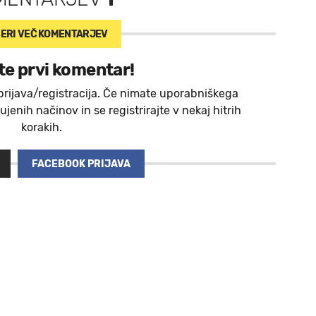
ERI VEČ
KOMENTARJEV
te prvi komentar!
prijava/registracija. Če nimate uporabniškega
jenih načinov in se registrirajte v nekaj hitrih
korakih.
FACEBOOK PRIJAVA