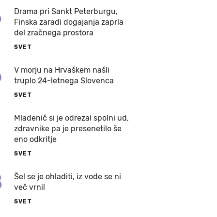
5
Drama pri Sankt Peterburgu,
Finska zaradi dogajanja zaprla
del zračnega prostora
SVET
6
V morju na Hrvaškem našli
truplo 24-letnega Slovenca
SVET
7
Mladenič si je odrezal spolni ud,
zdravnike pa je presenetilo še
eno odkritje
SVET
8
Šel se je ohladiti, iz vode se ni
več vrnil
SVET