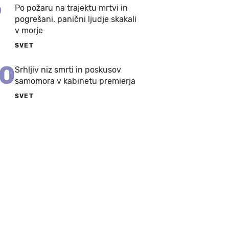
9
Po požaru na trajektu mrtvi in
pogrešani, panični ljudje skakali
v morje
SVET
10
Srhljiv niz smrti in poskusov
samomora v kabinetu premierja
SVET