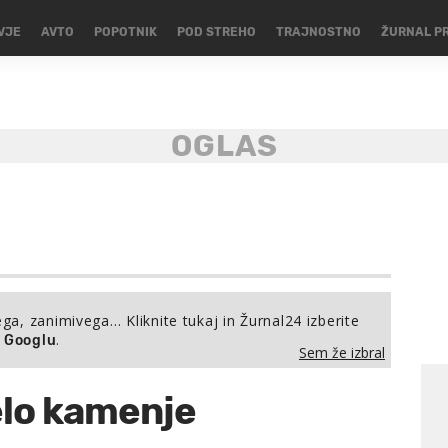
VJE
AVTO
POPOTNIK
POD STREHO
TRAJNOSTNO
ŽURNAL P
ega, zanimivega… Kliknite tukaj in Žurnal24 izberite
.
a Googlu
Sem že izbral
elo kamenje