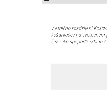
V etnično razdeljeni Kosov
košarkašev na svetovnem 
čez reko spopadli Srbi in A