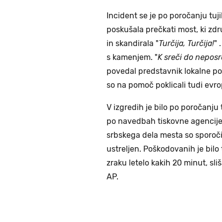
Incident se je po poročanju tuj
poskušala prečkati most, ki zdr
in skandirala "
Turčija, Turčija!
" 
s kamenjem. "
K sreči do nepos
povedal predstavnik lokalne pol
so na pomoč poklicali tudi evrop
V izgredih je bilo po poročanju
po navedbah tiskovne agencij
srbskega dela mesta so sporočili
ustreljen. Poškodovanih je bilo 
zraku letelo kakih 20 minut, sliš
AP.