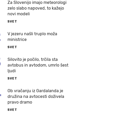
Za Slovenijo imajo meteorologi
zelo slabo napoved, to kažejo
novi modeli
SVET
2
V jezeru našli truplo moža
ministrice
SVET
3
Silovito je počilo, trčila sta
avtobus in avtodom, umrlo šest
ljudi
SVET
4
Ob vračanju iz Gardalanda je
družina na avtocesti doživela
pravo dramo
SVET