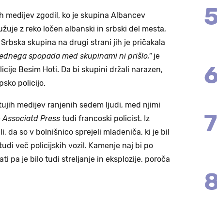
ih medijev zgodil, ko je skupina Albancev
užuje z reko ločen albanski in srbski del mesta,
. Srbska skupina na drugi strani jih je pričakala
rednega spopada med skupinami ni prišlo,"
je
icije Besim Hoti. Da bi skupini držali narazen,
sko policijo.
 tujih medijev ranjenih sedem ljudi, med njimi
e
Associatd Press
tudi francoski policist. Iz
, da so v bolnišnico sprejeli mladeniča, ki je bil
tudi več policijskih vozil. Kamenje naj bi po
ati pa je bilo tudi streljanje in eksplozije, poroča