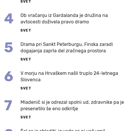
SVET
4
Ob vračanju iz Gardalanda je družina na
avtocesti doživela pravo dramo
SVET
5
Drama pri Sankt Peterburgu, Finska zaradi
dogajanja zaprla del zračnega prostora
SVET
6
V morju na Hrvaškem našli truplo 24-letnega
Slovenca
SVET
7
Mladenič si je odrezal spolni ud, zdravnike pa je
presenetilo še eno odkritje
SVET