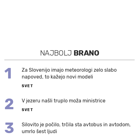
NAJBOLJ
BRANO
1
Za Slovenijo imajo meteorologi zelo slabo
napoved, to kažejo novi modeli
SVET
2
V jezeru našli truplo moža ministrice
SVET
3
Silovito je počilo, trčila sta avtobus in avtodom,
umrlo šest ljudi