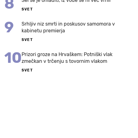
8
Šel se je ohladiti, iz vode se ni več vrnil
SVET
9
Srhljiv niz smrti in poskusov samomora v
kabinetu premierja
SVET
10
Prizori groze na Hrvaškem: Potniški vlak
zmečkan v trčenju s tovornim vlakom
SVET