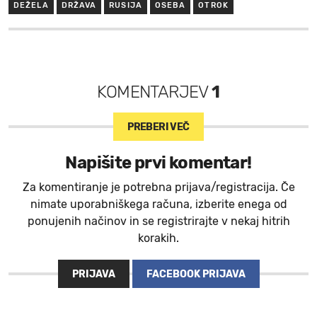
DEŽELA
DRŽAVA
RUSIJA
OSEBA
OTROK
KOMENTARJEV
1
PREBERI VEČ
Napišite prvi komentar!
Za komentiranje je potrebna prijava/registracija. Če
nimate uporabniškega računa, izberite enega od
ponujenih načinov in se registrirajte v nekaj hitrih
korakih.
PRIJAVA
FACEBOOK PRIJAVA