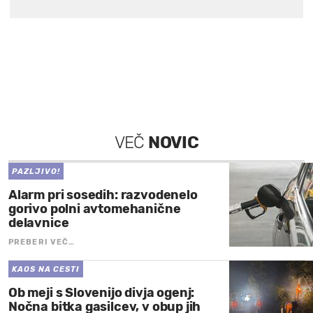
VEČ
NOVIC
PAZLJIVO!
Alarm pri sosedih: razvodenelo
gorivo polni avtomehanične
delavnice
PREBERI VEČ…
KAOS NA CESTI
Ob meji s Slovenijo divja ogenj:
Nočna bitka gasilcev, v obup jih