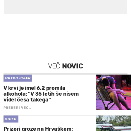
VEČ
NOVIC
MRTVO PIJAN
V krvi je imel 6,2 promila
alkohola: "V 35 letih še nisem
videl česa takega"
PREBERI VEČ…
VIDEO
Prizori groze na Hrvaškem: