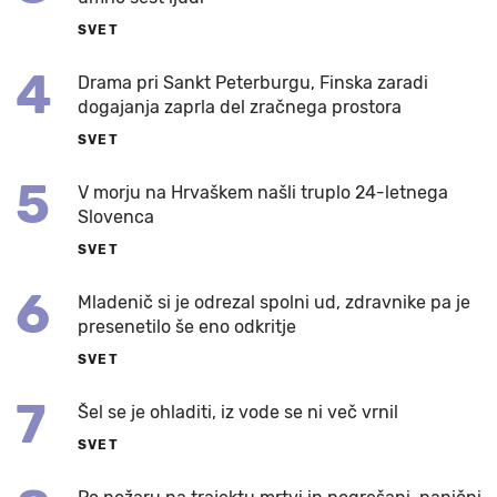
SVET
4
Drama pri Sankt Peterburgu, Finska zaradi
dogajanja zaprla del zračnega prostora
SVET
5
V morju na Hrvaškem našli truplo 24-letnega
Slovenca
SVET
6
Mladenič si je odrezal spolni ud, zdravnike pa je
presenetilo še eno odkritje
SVET
7
Šel se je ohladiti, iz vode se ni več vrnil
SVET