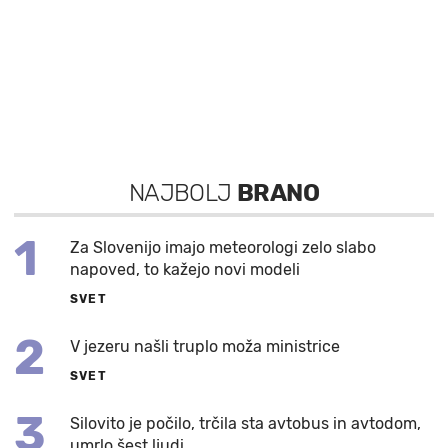
NAJBOLJ
BRANO
1
Za Slovenijo imajo meteorologi zelo slabo
napoved, to kažejo novi modeli
SVET
2
V jezeru našli truplo moža ministrice
SVET
3
Silovito je počilo, trčila sta avtobus in avtodom,
umrlo šest ljudi