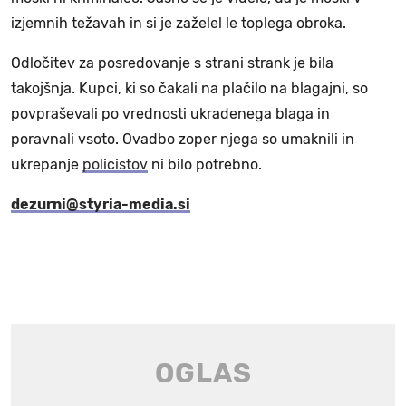
izjemnih težavah in si je zaželel le toplega obroka.
Odločitev za posredovanje s strani strank je bila
takojšnja. Kupci, ki so čakali na plačilo na blagajni, so
povpraševali po vrednosti ukradenega blaga in
poravnali vsoto. Ovadbo zoper njega so umaknili in
ukrepanje
policistov
ni bilo potrebno.
dezurni@styria-media.si