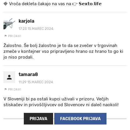
🍓 V r o č a d e k l e t a ča k a jo na va s n a 👉 𝗦𝗲𝘅𝘁𝗼.𝗹𝗶𝗳𝗲
karjola
17:23 15.MAREC 2024.
PRIJAVI
Žalostno. Še bolj žalostno je to da se zvečer v trgovinah
zmeče v kontejner vso pripravljeno hrano oz hrano to go ki
jo niso prodali.
tamara8
11:29 15.MAREC 2024.
PRIJAVI
V Sloveniji bi pa ostali kupci uživali v prizoru. Večjih
stiskačev in privoščljivcev od Slovencev ni daleč naokoli!
PRIJAVA
FACEBOOK PRIJAVA