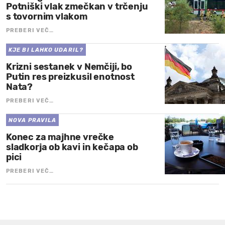
Potniški vlak zmečkan v trčenju
s tovornim vlakom
PREBERI VEČ…
KJE BI LAHKO UDARIL?
Krizni sestanek v Nemčiji, bo
Putin res preizkusil enotnost
Nata?
PREBERI VEČ…
NOVA PRAVILA
Konec za majhne vrečke
sladkorja ob kavi in kečapa ob
pici
PREBERI VEČ…