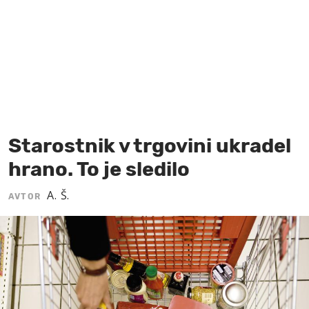
MOJ SANJ
Starostnik v trgovini ukradel
hrano. To je sledilo
A. Š.
AVTOR