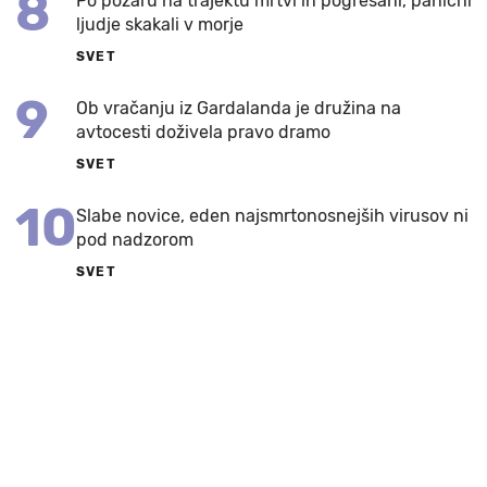
8
Po požaru na trajektu mrtvi in pogrešani, panični
ljudje skakali v morje
SVET
9
Ob vračanju iz Gardalanda je družina na
avtocesti doživela pravo dramo
SVET
10
Slabe novice, eden najsmrtonosnejših virusov ni
pod nadzorom
SVET