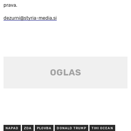
prava.
dezurni@styria-media.si
NAPAD
ZDA
PLOVBA
DONALD TRUMP
TIHI OCEAN