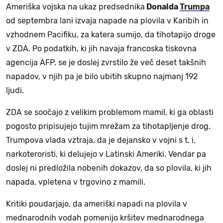
Ameriška vojska na ukaz predsednika
Donalda
Trumpa
od septembra lani izvaja napade na plovila v Karibih in
vzhodnem Pacifiku, za katera sumijo, da tihotapijo droge
v ZDA. Po podatkih, ki jih navaja francoska tiskovna
agencija AFP, se je doslej zvrstilo že več deset takšnih
napadov, v njih pa je bilo ubitih skupno najmanj 192
ljudi.
ZDA se soočajo z velikim problemom mamil, ki ga oblasti
pogosto pripisujejo tujim mrežam za tihotapljenje drog.
Trumpova vlada vztraja, da je dejansko v vojni s t. i.
narkoteroristi, ki delujejo v Latinski Ameriki. Vendar pa
doslej ni predložila nobenih dokazov, da so plovila, ki jih
napada, vpletena v trgovino z mamili.
Kritiki poudarjajo, da ameriški napadi na plovila v
mednarodnih vodah pomenijo kršitev mednarodnega