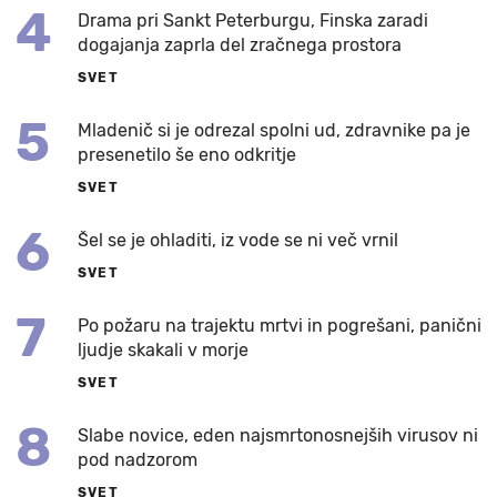
4
Drama pri Sankt Peterburgu, Finska zaradi
dogajanja zaprla del zračnega prostora
SVET
5
Mladenič si je odrezal spolni ud, zdravnike pa je
presenetilo še eno odkritje
SVET
6
Šel se je ohladiti, iz vode se ni več vrnil
SVET
7
Po požaru na trajektu mrtvi in pogrešani, panični
ljudje skakali v morje
SVET
8
Slabe novice, eden najsmrtonosnejših virusov ni
pod nadzorom
SVET