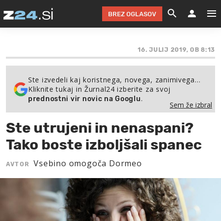
BREZ OGLASOV
GRADIMO &
OLIMPI
EKO 
INTE
T
SLOV
16. JULIJ 2019, OB 8:13
KOMENTARJ
FILM & G
NEPRE
AVTO 
NO
FI
SV
Ste izvedeli kaj koristnega, novega, zanimivega…
ČRNA 
KOMB
VARČ
AKT
KO
BI
ŠP
Kliknite tukaj in Žurnal24 izberite za svoj
.
prednostni vir novic na Googlu
FESTIVAL ZA L
LEPOT
MOTO
NA 
NA
O
MAG
Sem že izbral
ODNOSI IN
ŽIVLJEN
IZ DR
KOLE
E-
ZDR
POGLEJ
Ste utrujeni in nenaspani?
HOROSKOP IN
PRAVNI
ŠOFER
ZIMSK
PRE
AV
Tako boste izboljšali spanec
JOO
IN
POPO
POGLEJ
POGLEJ
POGLEJ
Vsebino omogoča Dormeo
AVTOR
SEM 
POD S
POGLEJ
TRAJN
POGLEJ
ŽURNAL P