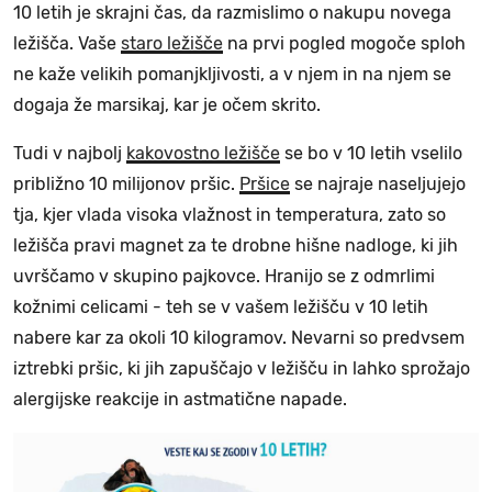
10 letih je skrajni čas, da razmislimo o nakupu novega
ležišča. Vaše
staro ležišče
na prvi pogled mogoče sploh
ne kaže velikih pomanjkljivosti, a v njem in na njem se
dogaja že marsikaj, kar je očem skrito.
Tudi v najbolj
kakovostno ležišče
se bo v 10 letih vselilo
približno 10 milijonov pršic.
Pršice
se najraje naseljujejo
tja, kjer vlada visoka vlažnost in temperatura, zato so
ležišča pravi magnet za te drobne hišne nadloge, ki jih
uvrščamo v skupino pajkovce. Hranijo se z odmrlimi
kožnimi celicami - teh se v vašem ležišču v 10 letih
nabere kar za okoli 10 kilogramov. Nevarni so predvsem
iztrebki pršic, ki jih zapuščajo v ležišču in lahko sprožajo
alergijske reakcije in astmatične napade.