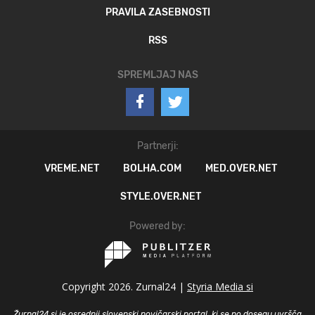
PRAVILA ZASEBNOSTI
RSS
SPREMLJAJ NAS
Partnerji:
VREME.NET
BOLHA.COM
MED.OVER.NET
STYLE.OVER.NET
Powered by:
Copyright 2026. Zurnal24 |
Styria Media si
Žurnal24.si je osrednji slovenski novičarski portal, ki se po dosegu uvršča