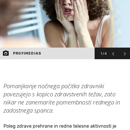
MOJ SANJ
1/4
PROFIMEDIAS
Pomanjkanje nočnega počitka zdravniki
povezujejo s kopico zdravstvenih težav, zato
nikar ne zanemarite pomembnosti rednega in
zadostnega spanca.
Poleg zdrave prehrane in redne telesne aktivnosti je