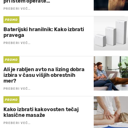
pri istem operate…
PREBERI VEČ…
PROMO
Baterijski hranilnik: Kako izbrati
pravega
PREBERI VEČ…
PROMO
Ali je rabljen avto na lizing dobra
izbira v času višjih obrestnih
mer?
PREBERI VEČ…
PROMO
Kako izbrati kakovosten tečaj
klasične masaže
PREBERI VEČ…