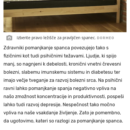
Izberite pravo ležišče za pravljičen spanec.
DORMEO
Zdravniki pomanjkanje spanca povezujejo tako s
fizičnimi kot tudi psihičnimi težavami. Ljudje, ki spijo
manj, so nagnjeni k debelosti, kronični vnetni črevesni
bolezni, slabemu imunskemu sistemu in diabetesu ter
imajo večje tveganje za razvoj bolezni srca. Na psihični
ravni lahko pomanjkanje spanja negativno vpliva na
našo zmožnost koncentracije in produktivnosti, pospeši
lahko tudi razvoj depresije. Nespečnost tako močno
vpliva na naše vsakdanje življenje. Zato je pomembno,
da ugotovimo, kateri so razlogi za pomanjkanje spanca.