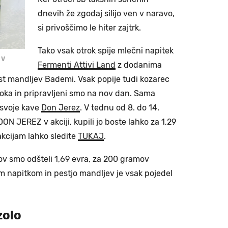
dnevih že zgodaj silijo ven v naravo,
si privoščimo le hiter zajtrk.
Tako vsak otrok spije mlečni napitek
OV
Fermenti Attivi Land
z dodanima
st mandljev Bademi. Vsak popije tudi kozarec
ka in pripravljeni smo na nov dan. Sama
svoje kave
Don Jerez
. V tednu od 8. do 14.
N JEREZ v akciji, kupili jo boste lahko za 1,29
kcijam lahko sledite
TUKAJ
.
ov smo odšteli 1,69 evra, za 200 gramov
im napitkom in pestjo mandljev je vsak pojedel
zolo