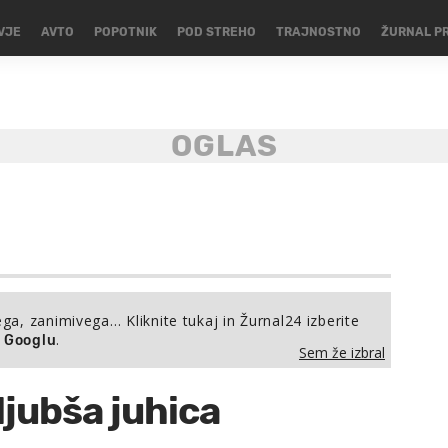
VJE
AVTO
POPOTNIK
POD STREHO
TRAJNOSTNO
ŽURNAL P
ega, zanimivega… Kliknite tukaj in Žurnal24 izberite
.
a Googlu
Sem že izbral
ljubša juhica