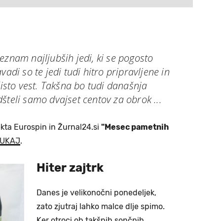
eznam najljubših jedi, ki se pogosto
vadi so te jedi tudi hitro pripravljene in
sto vest. Takšna bo tudi današnja
šteli samo dvajset centov za obrok ...
ekta Eurospin in Žurnal24.si
"Mesec pametnih
TUKAJ
.
Hiter zajtrk
Danes je velikonočni ponedeljek,
zato zjutraj lahko malce dlje spimo.
Ker otroci ob takšnih sončnih