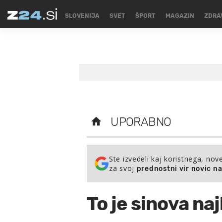
SLOVENIJA
SVET
ŠPORT
MAGAZIN
ZDRA
UPORABNO
Ste izvedeli kaj koristnega, nov
za svoj
prednostni vir novic n
To je sinova naj