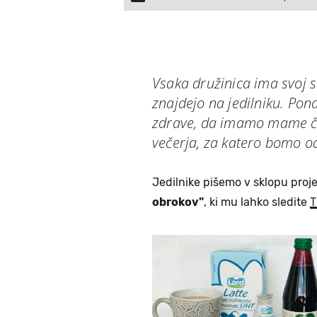
Vsaka družinica ima svoj s
znajdejo na jedilniku. Pona
zdrave, da imamo mame či
večerja, za katero bomo od
Jedilnike pišemo v sklopu proj
obrokov"
, ki mu lahko sledite