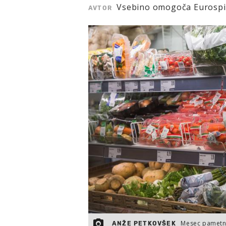
Vsebino omogoča Eurosp
AVTOR
Mesec pametn
ANŽE PETKOVŠEK