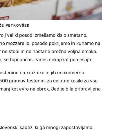
ŽE PETKOVŠEK
lj veliki posodi zmešamo kislo smetano,
no mozzarello, posodo pokrijemo in kuhamo na
r ne stopi in ne nastane prožna voljna omaka.
 naj se topi počasi, vmes nekajkrat pomešajte.
testenine na krožnike in jih enakomerno
500 gramov testenin, za celotno kosilo za vso
manj kot evro na obrok. Jed je bila pripravljena
slovenski sadež, ki ga mnogi zapostavljamo.