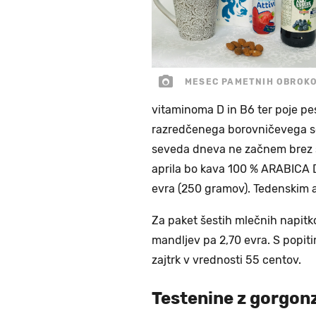
MESEC PAMETNIH OBROK
vitaminoma D in B6 ter poje pe
razredčenega borovničevega so
seveda dneva ne začnem brez 
aprila bo kava 100 % ARABICA DO
evra (250 gramov). Tedenskim a
Za paket šestih mlečnih napitk
mandljev pa 2,70 evra. S popit
zajtrk v vrednosti 55 centov.
Testenine z gorgon