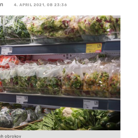
in
4. APRIL 2021, OB 23:36
ih obrokov